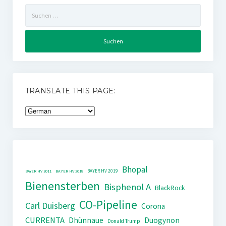
Suchen
nach:
TRANSLATE THIS PAGE:
Bhopal
BAYER HV 2019
BAYER HV 2011
BAYER HV 2018
Bienensterben
Bisphenol A
BlackRock
CO-Pipeline
Carl Duisberg
Corona
CURRENTA
Dhünnaue
Duogynon
Donald Trump