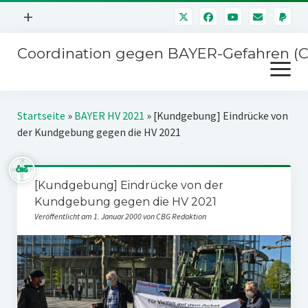
Menü
+
öffnen
Coordination gegen BAYER-Gefahren (
Mitmachen
Menü
Newsletter
öffnen
Presse
Kampagnen
Startseite
»
BAYER HV 2021
»
[Kundgebung] Eindrücke von
Über uns
der Kundgebung gegen die HV 2021
BAYER-Hauptversammlungen
Kontakt
Stichwort BAYER
Impressum
[Kundgebung] Eindrücke von der
Jahrestagung
Kundgebung gegen die HV 2021
Störfälle
Veröffentlicht am 1. Januar 2000 von CBG Redaktion
SPENDEN