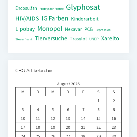
Glyphosat
Endosulfan
Fridays for Future
IG Farben
HIV/AIDS
Kinderarbeit
Monopol
Lipobay
Nexavar
PCB
Repression
Tierversuche
Xarelto
Trasylol
UNEP
Steuerflucht
CBG Artikelarchiv
August 2026
M
D
M
D
F
S
S
1
2
3
4
5
6
7
8
9
10
11
12
13
14
15
16
17
18
19
20
21
22
23
24
25
26
27
28
29
30