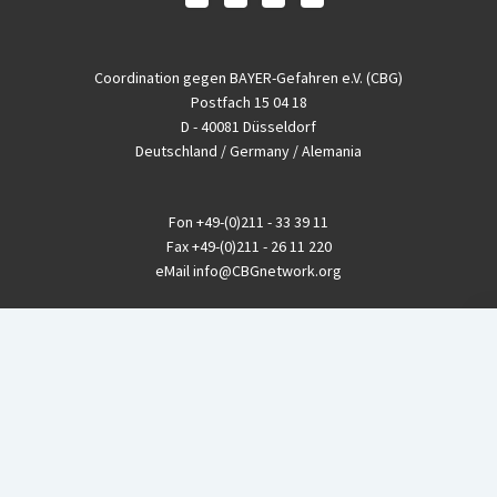
Coordination gegen BAYER-Gefahren e.V. (CBG)
Postfach 15 04 18
D - 40081 Düsseldorf
Deutschland / Germany / Alemania
Fon
+49-(0)211 - 33 39 11
Fax
+49-(0)211 - 26 11 220
eMail
info@CBGnetwork.org
Konzernkritik kostet Geld!
EthikBank
IBAN DE94 8309 4495 0003 1999 91
BIC GENODEF1ETK
GLS-Bank
IBAN DE88 4306 0967 8016 5330 00