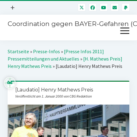
Menü
+
öffnen
Coordination gegen BAYER-Gefahren (
Mitmachen
Menü
Newsletter
öffnen
Presse
Kampagnen
Startseite
»
Presse-Infos
»
[Presse Infos 2011]
Über uns
Pressemitteilungen und Aktuelles
»
[H. Mathews Preis]
BAYER-Hauptversammlungen
Henry Mathews Preis
»
[Laudatio] Henry Mathews Preis
Kontakt
Stichwort BAYER
Impressum
Jahrestagung
[Laudatio] Henry Mathews Preis
Störfälle
Veröffentlicht am 1. Januar 2000 von CBG Redaktion
SPENDEN