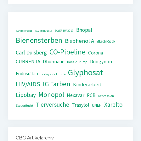
Bhopal
BAYER HV 2019
BAYER HV 2011
BAYER HV 2018
Bienensterben
Bisphenol A
BlackRock
CO-Pipeline
Carl Duisberg
Corona
CURRENTA
Dhünnaue
Duogynon
Donald Trump
Glyphosat
Endosulfan
Fridays for Future
IG Farben
HIV/AIDS
Kinderarbeit
Monopol
Lipobay
Nexavar
PCB
Repression
Tierversuche
Xarelto
Trasylol
UNEP
Steuerflucht
CBG Artikelarchiv