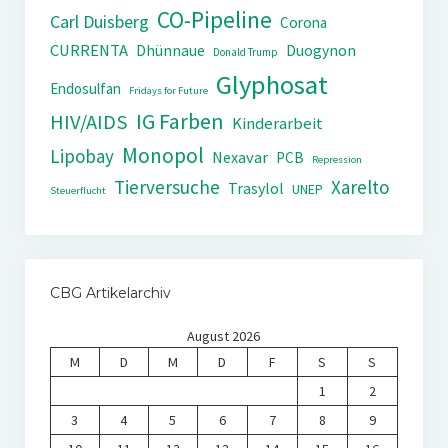
CO-Pipeline
Carl Duisberg
Corona
CURRENTA
Dhünnaue
Duogynon
Donald Trump
Glyphosat
Endosulfan
Fridays for Future
IG Farben
HIV/AIDS
Kinderarbeit
Monopol
Lipobay
Nexavar
PCB
Repression
Tierversuche
Xarelto
Trasylol
UNEP
Steuerflucht
CBG Artikelarchiv
August 2026
M
D
M
D
F
S
S
1
2
3
4
5
6
7
8
9