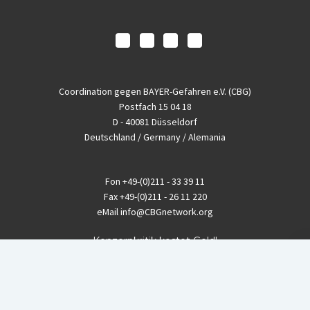
Coordination gegen BAYER-Gefahren e.V. (CBG)
Postfach 15 04 18
D - 40081 Düsseldorf
Deutschland / Germany / Alemania
Fon
+49-(0)211 - 33 39 11
Fax
+49-(0)211 - 26 11 220
eMail
info@CBGnetwork.org
Konzernkritik kostet Geld!
EthikBank
IBAN DE94 8309 4495 0003 1999 91
BIC GENODEF1ETK