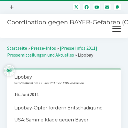
Menü
+
öffnen
Coordination gegen BAYER-Gefahren (
Mitmachen
Menü
Newsletter
öffnen
Presse
Kampagnen
Startseite
»
Presse-Infos
»
[Presse Infos 2011]
Über uns
Pressemitteilungen und Aktuelles
»
Lipobay
BAYER-Hauptversammlungen
Kontakt
Stichwort BAYER
Impressum
Lipobay
Jahrestagung
Veröffentlicht am 17. Juni 2011 von CBG Redaktion
Störfälle
16. Juni 2011
SPENDEN
Lipobay-Opfer fordern Entschädigung
USA: Sammelklage gegen Bayer