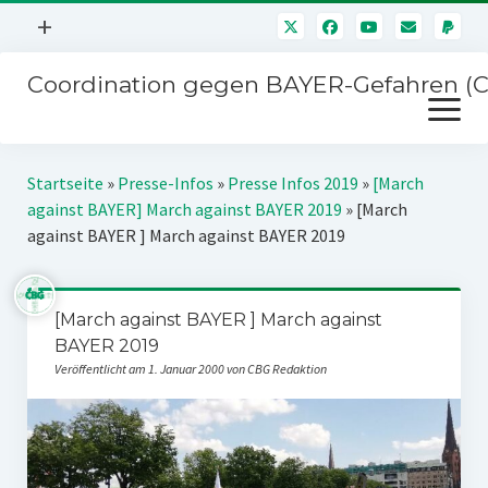
Menü
+
öffnen
Coordination gegen BAYER-Gefahren (
Mitmachen
Menü
Newsletter
öffnen
Presse
Kampagnen
Startseite
»
Presse-Infos
»
Presse Infos 2019
»
[March
Über uns
against BAYER] March against BAYER 2019
»
[March
BAYER-Hauptversammlungen
against BAYER ] March against BAYER 2019
Kontakt
Stichwort BAYER
Impressum
Jahrestagung
[March against BAYER ] March against
Störfälle
BAYER 2019
SPENDEN
Veröffentlicht am 1. Januar 2000 von CBG Redaktion