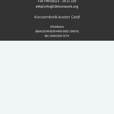
Fax
+49-(0)211 - 26 11 220
eMail
info@CBGnetwork.org
Konzernkritik kostet Geld!
EthikBank
IBAN DE94 8309 4495 0003 1999 91
BIC GENODEF1ETK
GLS-Bank
IBAN DE88 4306 0967 8016 5330 00
BIC GENODEM1GLS
Postfinance (Schweiz)
IBAN CH06 0900 0000 1578 8209 4
BIC POFICHBEXXX
Coordination gegen BAYER-Gefahren (CBG)
Startup Blog
von Compete Themes.