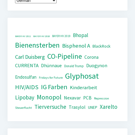
Bhopal
BAYER HV 2019
BAYER HV 2011
BAYER HV 2018
Bienensterben
Bisphenol A
BlackRock
CO-Pipeline
Carl Duisberg
Corona
CURRENTA
Dhünnaue
Duogynon
Donald Trump
Glyphosat
Endosulfan
Fridays for Future
IG Farben
HIV/AIDS
Kinderarbeit
Monopol
Lipobay
Nexavar
PCB
Repression
Tierversuche
Xarelto
Trasylol
UNEP
Steuerflucht