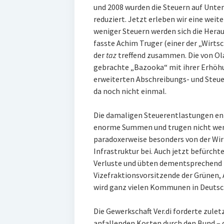
und 2008 wurden die Steuern auf Unt
reduziert. Jetzt erleben wir eine wei
weniger Steuern werden sich die Hera
fasste Achim Truger (einer der „Wirts
der
taz
treffend zusammen. Die von Ola
gebrachte „Bazooka“ mit ihrer Erhöhu
erweiterten Abschreibungs- und Steu
da noch nicht einmal.
Die damaligen Steuerentlastungen e
enorme Summen und trugen nicht wenig
paradoxerweise besonders von der Wir
Infrastruktur bei. Auch jetzt befür
Verluste und übten dementsprechend la
Vizefraktionsvorsitzende der Grünen, 
wird ganz vielen Kommunen in Deutsc
Die Gewerkschaft Ver.di forderte zule
anfallenden Kosten durch den Bund – 