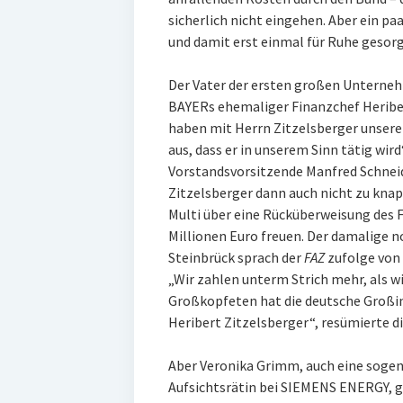
sicherlich nicht eingehen. Aber ein pa
und damit erst einmal für Ruhe gesorg
Der Vater der ersten großen Unterne
BAYERs ehemaliger Finanzchef Heriber
haben mit Herrn Zitzelsberger unser
aus, dass er in unserem Sinn tätig wi
Vorstandsvorsitzende Manfred Schneide
Zitzelsberger dann auch nicht zu knapp
Multi über eine Rücküberweisung des F
Millionen Euro freuen. Der damalige 
Steinbrück sprach der
FAZ
zufolge von 
„Wir zahlen unterm Strich mehr, als w
Großkopfeten hat die deutsche Großin
Heribert Zitzelsberger“, resümierte di
Aber Veronika Grimm, auch eine sogen
Aufsichtsrätin bei SIEMENS ENERGY, g