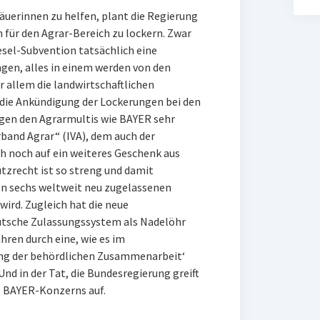
uerinnen zu helfen, plant die Regierung
für den Agrar-Bereich zu lockern. Zwar
esel-Subvention tatsächlich eine
ngen, alles in einem werden von den
allem die landwirtschaftlichen
 die Ankündigung der Lockerungen bei den
n den Agrarmultis wie BAYER sehr
band Agrar“ (IVA), dem auch der
ch noch auf ein weiteres Geschenk aus
tzrecht ist so streng und damit
von sechs weltweit neu zugelassenen
wird. Zugleich hat die neue
utsche Zulassungssystem als Nadelöhr
ahren durch eine, wie es im
ung der behördlichen Zusammenarbeit‘
nd in der Tat, die Bundesregierung greift
s BAYER-Konzerns auf.