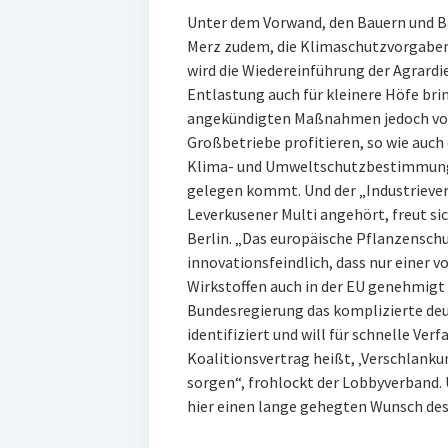
Unter dem Vorwand, den Bauern und Bä
Merz zudem, die Klimaschutzvorgaben 
wird die Wiedereinführung der Agrardi
Entlastung auch für kleinere Höfe bri
angekündigten Maßnahmen jedoch vor 
Großbetriebe profitieren, so wie auch
Klima- und Umweltschutzbestimmunge
gelegen kommt. Und der „Industriever
Leverkusener Multi angehört, freut si
Berlin. „Das europäische Pflanzenschu
innovationsfeindlich, dass nur einer 
Wirkstoffen auch in der EU genehmigt 
Bundesregierung das komplizierte de
identifiziert und will für schnelle Verf
Koalitionsvertrag heißt, ‚Verschlank
sorgen“, frohlockt der Lobbyverband. U
hier einen lange gehegten Wunsch de