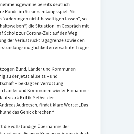
ernehmensgewinne bereits deutlich
tere Runde im Steuersenkungsspiel. Mit
usforderungen nicht bewältigen lassen“, so
chaftsweisen“) die Situation im Gespräch mit
f Scholz zur Corona-Zeit auf den Weg
ng der Verlustrücktragsgrenze sowie den
erstundungsmöglichkeiten erwähnte Truger
ntzogen Bund, Länder und Kommunen
 zu der jetzt allseits – und
tschaft – beklagten Verrottung
chten Länder und Kommunen wieder Einnahme-
utstark Kritik. Selbst der
Andreas Audretsch, findet klare Worte: „Das
hland das Genick brechen.“
tzt die vollständige Übernahme der
darauf wird die neue Bundesregierung jedoch