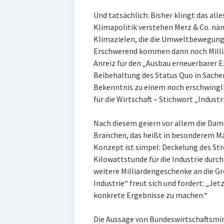
Und tatsächlich: Bisher klingt das alle
Klimapolitik verstehen Merz & Co. nä
Klimazielen, die die Umweltbewegung b
Erschwerend kommen dann noch Millia
Anreiz für den „Ausbau erneuerbarer E
Beibehaltung des Status Quo in Sache
Bekenntnis zu einem noch erschwingli
für die Wirtschaft – Stichwort „Indust
Nach diesem geiern vor allem die Dam
Branchen, das heißt in besonderem M
Konzept ist simpel: Deckelung des Str
Kilowattstunde für die Industrie durc
weitere Milliardengeschenke an die G
Industrie“ freut sich und fordert: „Je
konkrete Ergebnisse zu machen.“
Die Aussage von Bundeswirtschaftsmin