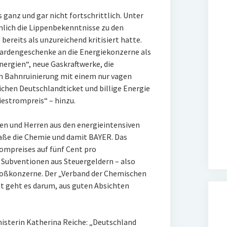
s ganz und gar nicht fortschrittlich. Unter
mlich die Lippenbekenntnisse zu den
ereits als unzureichend kritisiert hatte.
rdengeschenke an die Energiekonzerne als
nergien“, neue Gaskraftwerke, die
n Bahnruinierung mit einem nur vagen
chen Deutschlandticket und billige Energie
riestrompreis“ – hinzu.
en und Herren aus den energieintensiven
aße die Chemie und damit BAYER. Das
ompreises auf fünf Cent pro
h Subventionen aus Steuergeldern – also
roßkonzerne. Der „Verband der Chemischen
tzt geht es darum, aus guten Absichten
isterin Katherina Reiche: „Deutschland