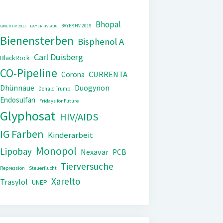
Bhopal
BAYER HV 2019
BAYER HV 2011
BAYER HV 2018
Bienensterben
Bisphenol A
Carl Duisberg
BlackRock
CO-Pipeline
CURRENTA
Corona
Dhünnaue
Duogynon
Donald Trump
Endosulfan
Fridays for Future
Glyphosat
HIV/AIDS
IG Farben
Kinderarbeit
Monopol
Lipobay
Nexavar
PCB
Tierversuche
Repression
Steuerflucht
Xarelto
Trasylol
UNEP