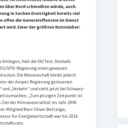
n über Bord schmeißen würde, auch.
ng in Sachen Dreistigkeit bereits viel
 offen die Generaloffensive im Dienst
rt wird. Einer der größten Nutznießer:
s Anliegen, hält die
FAZ
fest. Deshalb
n CDU/SPD-Regierung einen gewissen
d schon. Die Wissenschaft bleibt jedoch
 unter der Ampel-Regierung gerissenen
 und „Verkehr“ und sieht jetzt bei Schwarz-
ettzumachen. „Zum jetzigen Zeitpunkt ist
s Ziel der Klimaneutralität im Jahr 2045
rat-Mitglied Marc Oliver Bettzüge,
fessor für Energiewirtschaft war bis 2016
tschaftsrats.