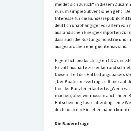
meldet sich zurück“ in diesem Zusamm
nur um simple Subventionen geht. Der
Interesse für die Bundesrepublik: Mittel
deutlich unabhängiger vor allem von r
ausländischen Energie-Importen zu ma
dass auch die Rüstungsindustrie und i
ausgesprochen energieintensiv sind.
Eigentlich beabsichtigten CDU und SP
Privathaushalte zu senken und schrieb
Diesem Teil des Entlastungspakets stel
„Der Koalitionsvertrag trifft hier auf d
Und der Kanzler erläuterte: „Wenn w
machen, aber wir müssen auch einen B
Entscheidung löste allerdings eine W
doch noch ein Einsehen haben könnte
Die Bauernfrage