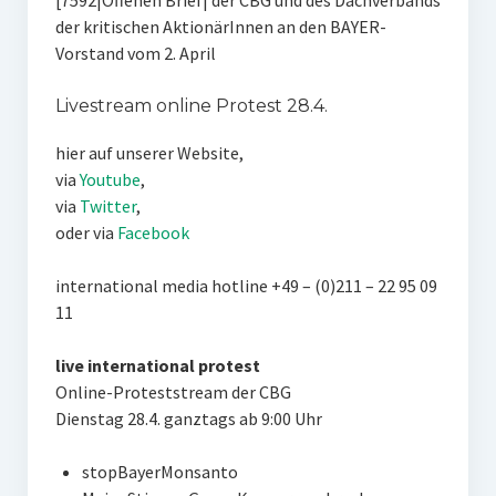
[7592|Offenen Brief| der CBG und des Dachverbands
der kritischen AktionärInnen an den BAYER-
Vorstand vom 2. April
Livestream online Protest 28.4.
hier auf unserer Website,
via
Youtube
,
via
Twitter
,
oder via
Facebook
international media hotline +49 – (0)211 – 22 95 09
11
live international protest
Online-Proteststream der CBG
Dienstag 28.4. ganztags ab 9:00 Uhr
stopBayerMonsanto