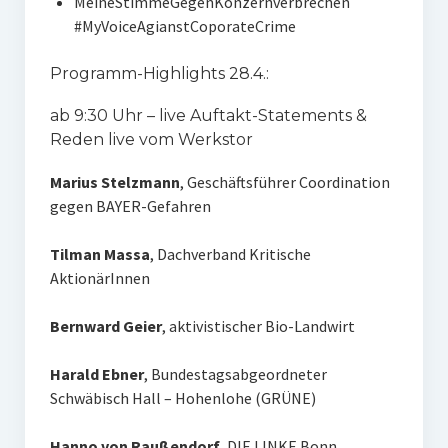
MeineStimmeGegenKonzernverbrechen
#MyVoiceAgianstCoporateCrime
Programm-Highlights 28.4.:
ab 9:30 Uhr – live Auftakt-Statements &
Reden live vom Werkstor
Marius Stelzmann
, Geschäftsführer Coordination
gegen BAYER-Gefahren
Tilman Massa
, Dachverband Kritische
AktionärInnen
Bernward Geier
, aktivistischer Bio-Landwirt
Harald Ebner
, Bundestagsabgeordneter
Schwäbisch Hall – Hohenlohe (GRÜNE)
Hanno von Raußendorf
, DIE LINKE Bonn