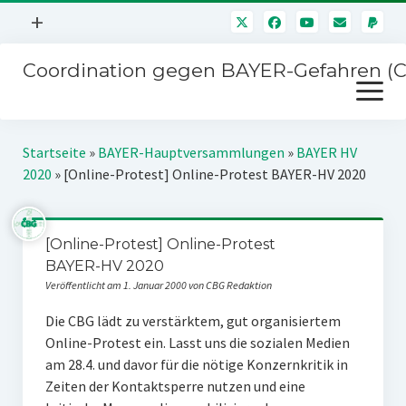
Menü
+
öffnen
Coordination gegen BAYER-Gefahren (
Mitmachen
Menü
Newsletter
öffnen
Presse
Kampagnen
Startseite
»
BAYER-Hauptversammlungen
»
BAYER HV
Über uns
2020
»
[Online-Protest] Online-Protest BAYER-HV 2020
BAYER-Hauptversammlungen
Kontakt
Stichwort BAYER
Impressum
[Online-Protest] Online-Protest
Jahrestagung
BAYER-HV 2020
Störfälle
Veröffentlicht am 1. Januar 2000 von CBG Redaktion
SPENDEN
Die CBG lädt zu verstärktem, gut organisiertem
Online-Protest ein. Lasst uns die sozialen Medien
am 28.4. und davor für die nötige Konzernkritik in
Zeiten der Kontaktsperre nutzen und eine