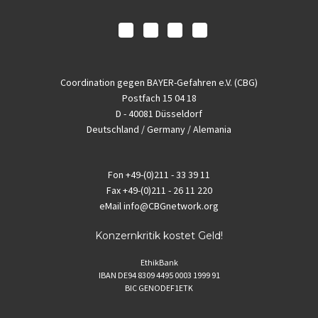
Coordination gegen BAYER-Gefahren e.V. (CBG)
Postfach 15 04 18
D - 40081 Düsseldorf
Deutschland / Germany / Alemania
Fon
+49-(0)211 - 33 39 11
Fax
+49-(0)211 - 26 11 220
eMail
info@CBGnetwork.org
Konzernkritik kostet Geld!
EthikBank
IBAN DE94 8309 4495 0003 1999 91
BIC GENODEF1ETK