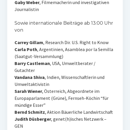
Gaby Weber
, Filmemacherin und investigativen
Journalistin
Sowie internationale Beiträge ab 13:00 Uhr
von
Carrey Gillam
, Research Dir. U.S. Right to Know
Carla Poth
, Argentinien, Asamblea por la Semilla
(Saatgut-Versammlung)
Barry Castleman
, USA, Umweltberater /
Gutachter
Vandana Shiva
, Indien, Wissenschaftlerin und
Umweltaktivistin
Sarah Wiener
, Österreich, Abgeordnete im
Europaparlament (Grüne), Fernseh-Köchin “für
mündige Esser”
Bernd Schmitz
, Aktion Bäuerliche Landwirtschaft
Judith Düsberger
, genet(h)isches Netzwerk –
GEN