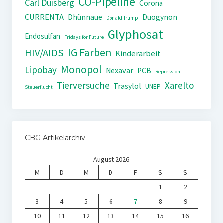
CO-Pipeline
Carl Duisberg
Corona
CURRENTA
Dhünnaue
Duogynon
Donald Trump
Glyphosat
Endosulfan
Fridays for Future
IG Farben
HIV/AIDS
Kinderarbeit
Monopol
Lipobay
Nexavar
PCB
Repression
Tierversuche
Xarelto
Trasylol
UNEP
Steuerflucht
CBG Artikelarchiv
August 2026
M
D
M
D
F
S
S
1
2
3
4
5
6
7
8
9
10
11
12
13
14
15
16