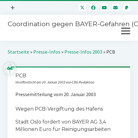
Menü
+
öffnen
Coordination gegen BAYER-Gefahren (
Mitmachen
Menü
Newsletter
öffnen
Presse
Kampagnen
Startseite
»
Presse-Infos
»
Presse-Infos 2003
»
PCB
Über uns
BAYER-Hauptversammlungen
Kontakt
PCB
Stichwort BAYER
Impressum
Veröffentlicht am 20. Januar 2003 von CBG Redaktion
Jahrestagung
Störfälle
Pressemitteilung vom 20. Januar 2003
SPENDEN
Wegen PCB-Vergiftung des Hafens
Stadt Oslo fordert von BAYER AG 3,4
Millionen Euro für Reinigungsarbeiten