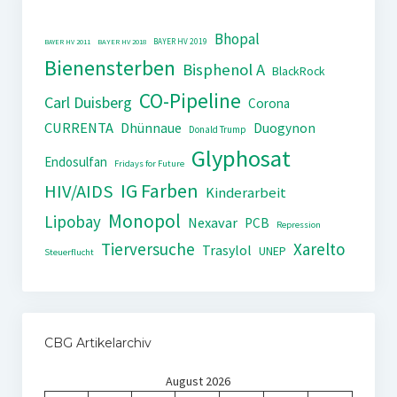
Bhopal
BAYER HV 2019
BAYER HV 2011
BAYER HV 2018
Bienensterben
Bisphenol A
BlackRock
CO-Pipeline
Carl Duisberg
Corona
CURRENTA
Dhünnaue
Duogynon
Donald Trump
Glyphosat
Endosulfan
Fridays for Future
IG Farben
HIV/AIDS
Kinderarbeit
Monopol
Lipobay
Nexavar
PCB
Repression
Tierversuche
Xarelto
Trasylol
UNEP
Steuerflucht
CBG Artikelarchiv
August 2026