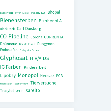
Bhopal
BAYER HV 2019
BAYER HV 2011
BAYER HV 2018
Bienensterben
Bisphenol A
Carl Duisberg
BlackRock
CO-Pipeline
CURRENTA
Corona
Dhünnaue
Duogynon
Donald Trump
Endosulfan
Fridays for Future
Glyphosat
HIV/AIDS
IG Farben
Kinderarbeit
Monopol
Lipobay
Nexavar
PCB
Tierversuche
Repression
Steuerflucht
Xarelto
Trasylol
UNEP