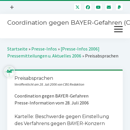
Menü
+
öffnen
Coordination gegen BAYER-Gefahren (
Mitmachen
Menü
Newsletter
öffnen
Presse
Kampagnen
Startseite
»
Presse-Infos
»
[Presse-Infos 2006]
Über uns
Pressemitteilungen u. Aktuelles 2006
»
Preisabsprachen
BAYER-Hauptversammlungen
Kontakt
Stichwort BAYER
Impressum
Preisabsprachen
Jahrestagung
Veröffentlicht am 28. Juli 2006 von CBG Redaktion
Störfälle
Coordination gegen BAYER-Gefahren
SPENDEN
Presse-Information vom 28. Juli 2006
Kartelle: Beschwerde gegen Einstellung
des Verfahrens gegen BAYER-Konzern