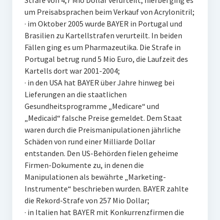
Strafe von 4,7 Mio Dollar verurteilt; hierbei ging es
um Preisabsprachen beim Verkauf von Acrylonitril;
· im Oktober 2005 wurde BAYER in Portugal und
Brasilien zu Kartellstrafen verurteilt. In beiden
Fällen ging es um Pharmazeutika. Die Strafe in
Portugal betrug rund 5 Mio Euro, die Laufzeit des
Kartells dort war 2001-2004;
· in den USA hat BAYER über Jahre hinweg bei
Lieferungen an die staatlichen
Gesundheitsprogramme „Medicare“ und
„Medicaid“ falsche Preise gemeldet. Dem Staat
waren durch die Preismanipulationen jährliche
Schäden von rund einer Milliarde Dollar
entstanden. Den US-Behörden fielen geheime
Firmen-Dokumente zu, in denen die
Manipulationen als bewährte „Marketing-
Instrumente“ beschrieben wurden. BAYER zahlte
die Rekord-Strafe von 257 Mio Dollar;
· in Italien hat BAYER mit Konkurrenzfirmen die