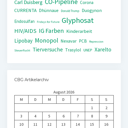
CO-Pipeline
Carl Duisberg
Corona
CURRENTA
Dhünnaue
Duogynon
Donald Trump
Glyphosat
Endosulfan
Fridays for Future
IG Farben
HIV/AIDS
Kinderarbeit
Monopol
Lipobay
Nexavar
PCB
Repression
Tierversuche
Xarelto
Trasylol
UNEP
Steuerflucht
CBG Artikelarchiv
August 2026
M
D
M
D
F
S
S
1
2
3
4
5
6
7
8
9
10
11
12
13
14
15
16