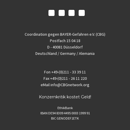
Coordination gegen BAYER-Gefahren e.V. (CBG)
Postfach 15 04 18
D - 40081 Düsseldorf
Deutschland / Germany / Alemania
Fon
+49-(0)211 - 33 39 11
Fax
+49-(0)211 - 26 11 220
eMail
info@CBGnetwork.org
Konzernkritik kostet Geld!
EthikBank
IBAN DE94 8309 4495 0003 1999 91
BIC GENODEF1ETK