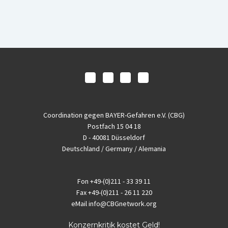
Coordination gegen BAYER-Gefahren e.V. (CBG)
Postfach 15 04 18
D - 40081 Düsseldorf
Deutschland / Germany / Alemania
Fon
+49-(0)211 - 33 39 11
Fax
+49-(0)211 - 26 11 220
eMail
info@CBGnetwork.org
Konzernkritik kostet Geld!