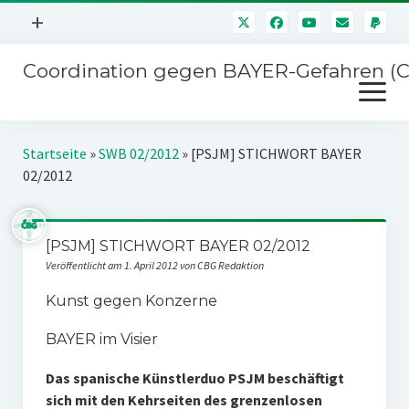
Menü
+
öffnen
Coordination gegen BAYER-Gefahren (
Mitmachen
Menü
Newsletter
öffnen
Presse
Kampagnen
Startseite
»
SWB 02/2012
»
[PSJM] STICHWORT BAYER
Über uns
02/2012
BAYER-Hauptversammlungen
Kontakt
Stichwort BAYER
Impressum
[PSJM] STICHWORT BAYER 02/2012
Jahrestagung
Veröffentlicht am 1. April 2012 von CBG Redaktion
Störfälle
Kunst gegen Konzerne
SPENDEN
BAYER im Visier
Das spanische Künstlerduo PSJM beschäftigt
sich mit den Kehrseiten des grenzenlosen