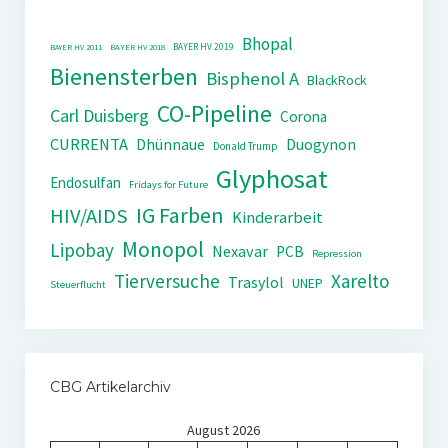
Bhopal
BAYER HV 2019
BAYER HV 2011
BAYER HV 2018
Bienensterben
Bisphenol A
BlackRock
CO-Pipeline
Carl Duisberg
Corona
CURRENTA
Dhünnaue
Duogynon
Donald Trump
Glyphosat
Endosulfan
Fridays for Future
IG Farben
HIV/AIDS
Kinderarbeit
Monopol
Lipobay
Nexavar
PCB
Repression
Tierversuche
Xarelto
Trasylol
UNEP
Steuerflucht
CBG Artikelarchiv
August 2026