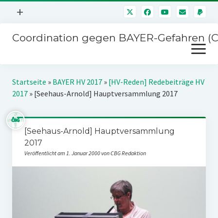
Menü
+
öffnen
Coordination gegen BAYER-Gefahren (
Mitmachen
Menü
Newsletter
öffnen
Presse
Kampagnen
Startseite
»
BAYER HV 2017
»
[HV-Reden] Redebeiträge HV
Über uns
2017
»
[Seehaus-Arnold] Hauptversammlung 2017
BAYER-Hauptversammlungen
Kontakt
Stichwort BAYER
Impressum
[Seehaus-Arnold] Hauptversammlung
Jahrestagung
2017
Störfälle
Veröffentlicht am 1. Januar 2000 von CBG Redaktion
SPENDEN