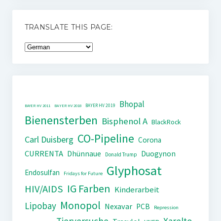
TRANSLATE THIS PAGE:
Bhopal
BAYER HV 2019
BAYER HV 2011
BAYER HV 2018
Bienensterben
Bisphenol A
BlackRock
CO-Pipeline
Carl Duisberg
Corona
CURRENTA
Dhünnaue
Duogynon
Donald Trump
Glyphosat
Endosulfan
Fridays for Future
IG Farben
HIV/AIDS
Kinderarbeit
Monopol
Lipobay
Nexavar
PCB
Repression