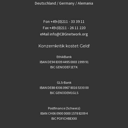
Deutschland / Germany / Alemania
Fon
+49-(0)211 - 33 39 11
Fax
+49-(0)211 - 26 11 220
eMail
info@CBGnetwork.org
Konzernkritik kostet Geld!
EthikBank
IBAN DE94 8309 4495 0003 1999 91
BIC GENODEF1ETK
GLS-Bank
IBAN DE88 4306 0967 8016 5330 00
BIC GENODEM1GLS
Postfinance (Schweiz)
IBAN CH06 0900 0000 1578 8209 4
BIC POFICHBEXXX