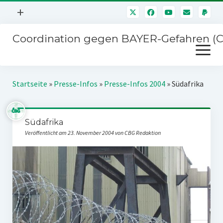
Menü
+
öffnen
Coordination gegen BAYER-Gefahren (
Mitmachen
Menü
Newsletter
öffnen
Presse
Kampagnen
Startseite
»
Presse-Infos
»
Presse-Infos 2004
»
Südafrika
Über uns
BAYER-Hauptversammlungen
Kontakt
Südafrika
Stichwort BAYER
Impressum
Veröffentlicht am 23. November 2004 von CBG Redaktion
Jahrestagung
Störfälle
SPENDEN