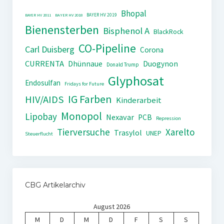
Bhopal
BAYER HV 2019
BAYER HV 2011
BAYER HV 2018
Bienensterben
Bisphenol A
BlackRock
CO-Pipeline
Carl Duisberg
Corona
CURRENTA
Dhünnaue
Duogynon
Donald Trump
Glyphosat
Endosulfan
Fridays for Future
IG Farben
HIV/AIDS
Kinderarbeit
Monopol
Lipobay
Nexavar
PCB
Repression
Tierversuche
Xarelto
Trasylol
UNEP
Steuerflucht
CBG Artikelarchiv
August 2026
M
D
M
D
F
S
S