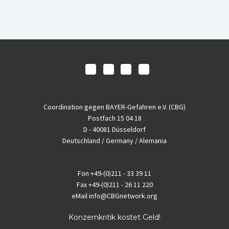
Coordination gegen BAYER-Gefahren e.V. (CBG)
Postfach 15 04 18
D - 40081 Düsseldorf
Deutschland / Germany / Alemania
Fon
+49-(0)211 - 33 39 11
Fax
+49-(0)211 - 26 11 220
eMail
info@CBGnetwork.org
Konzernkritik kostet Geld!