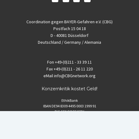
Coordination gegen BAYER-Gefahren e.V. (CBG)
Postfach 15 04 18
D - 40081 Düsseldorf
Deutschland / Germany / Alemania
Fon
+49-(0)211 - 33 39 11
Fax
+49-(0)211 - 26 11 220
eMail
info@CBGnetwork.org
Konzernkritik kostet Geld!
EthikBank
IBAN DE94 8309 4495 0003 1999 91
BIC GENODEF1ETK
GLS-Bank
IBAN DE88 4306 0967 8016 5330 00