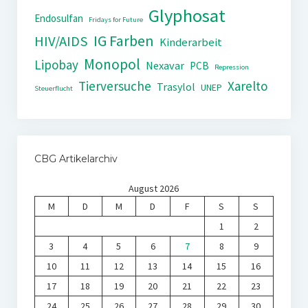
Glyphosat
Endosulfan
Fridays for Future
IG Farben
HIV/AIDS
Kinderarbeit
Monopol
Lipobay
Nexavar
PCB
Repression
Tierversuche
Xarelto
Trasylol
UNEP
Steuerflucht
CBG Artikelarchiv
August 2026
M
D
M
D
F
S
S
1
2
3
4
5
6
7
8
9
10
11
12
13
14
15
16
17
18
19
20
21
22
23
24
25
26
27
28
29
30