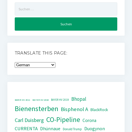
Suchen
nach:
TRANSLATE THIS PAGE:
Bhopal
BAYER HV 2019
BAYER HV 2011
BAYER HV 2018
Bienensterben
Bisphenol A
BlackRock
CO-Pipeline
Carl Duisberg
Corona
CURRENTA
Dhünnaue
Duogynon
Donald Trump