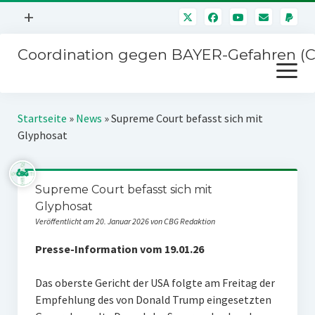
Menü
+
öffnen
Coordination gegen BAYER-Gefahren (
Mitmachen
Menü
Newsletter
öffnen
Presse
Kampagnen
Startseite
»
News
»
Supreme Court befasst sich mit
Über uns
Glyphosat
BAYER-Hauptversammlungen
Kontakt
Stichwort BAYER
Impressum
Supreme Court befasst sich mit
Jahrestagung
Glyphosat
Störfälle
Veröffentlicht am 20. Januar 2026 von CBG Redaktion
SPENDEN
Presse-Information vom 19.01.26
Das oberste Gericht der USA folgte am Freitag der
Empfehlung des von Donald Trump eingesetzten