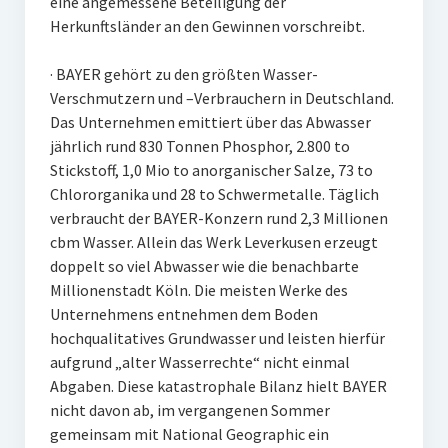
eine angemessene Beteiligung der
Herkunftsländer an den Gewinnen vorschreibt.
· BAYER gehört zu den größten Wasser-
Verschmutzern und –Verbrauchern in Deutschland.
Das Unternehmen emittiert über das Abwasser
jährlich rund 830 Tonnen Phosphor, 2.800 to
Stickstoff, 1,0 Mio to anorganischer Salze, 73 to
Chlororganika und 28 to Schwermetalle. Täglich
verbraucht der BAYER-Konzern rund 2,3 Millionen
cbm Wasser. Allein das Werk Leverkusen erzeugt
doppelt so viel Abwasser wie die benachbarte
Millionenstadt Köln. Die meisten Werke des
Unternehmens entnehmen dem Boden
hochqualitatives Grundwasser und leisten hierfür
aufgrund „alter Wasserrechte“ nicht einmal
Abgaben. Diese katastrophale Bilanz hielt BAYER
nicht davon ab, im vergangenen Sommer
gemeinsam mit National Geographic ein