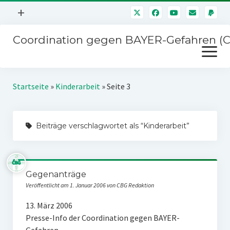
Menü
+
öffnen
Coordination gegen BAYER-Gefahren (
Mitmachen
Menü
Newsletter
öffnen
Presse
Kampagnen
Startseite
»
Kinderarbeit
»
Seite 3
Über uns
BAYER-Hauptversammlungen
Kontakt
Beiträge verschlagwortet als “Kinderarbeit”
Stichwort BAYER
Impressum
Jahrestagung
Störfälle
Gegenanträge
SPENDEN
Veröffentlicht am 1. Januar 2006 von CBG Redaktion
13. März 2006
Presse-Info der Coordination gegen BAYER-