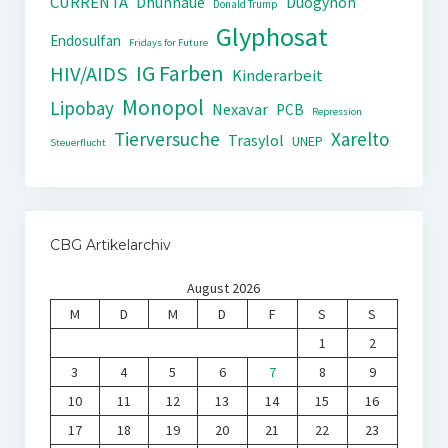
CURRENTA
Dhünnaue
Duogynon
Donald Trump
Glyphosat
Endosulfan
Fridays for Future
IG Farben
HIV/AIDS
Kinderarbeit
Monopol
Lipobay
Nexavar
PCB
Repression
Tierversuche
Xarelto
Trasylol
UNEP
Steuerflucht
CBG Artikelarchiv
August 2026
M
D
M
D
F
S
S
1
2
3
4
5
6
7
8
9
10
11
12
13
14
15
16
17
18
19
20
21
22
23