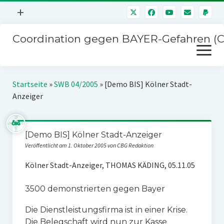
Menü
+
öffnen
Coordination gegen BAYER-Gefahren (
Mitmachen
Menü
Newsletter
öffnen
Presse
Kampagnen
Startseite
»
SWB 04/2005
»
[Demo BIS] Kölner Stadt-
Über uns
Anzeiger
BAYER-Hauptversammlungen
Kontakt
Stichwort BAYER
Impressum
[Demo BIS] Kölner Stadt-Anzeiger
Jahrestagung
Veröffentlicht am 1. Oktober 2005 von CBG Redaktion
Störfälle
Kölner Stadt-Anzeiger, THOMAS KÄDING, 05.11.05
SPENDEN
3500 demonstrierten gegen Bayer
Die Dienstleistungsfirma ist in einer Krise.
Die Belegschaft wird nun zur Kasse