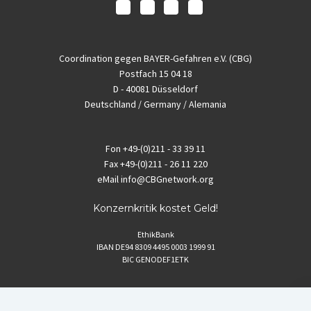
Coordination gegen BAYER-Gefahren e.V. (CBG)
Postfach 15 04 18
D - 40081 Düsseldorf
Deutschland / Germany / Alemania
Fon
+49-(0)211 - 33 39 11
Fax
+49-(0)211 - 26 11 220
eMail
info@CBGnetwork.org
Konzernkritik kostet Geld!
EthikBank
IBAN DE94 8309 4495 0003 1999 91
BIC GENODEF1ETK
GLS-Bank
IBAN DE88 4306 0967 8016 5330 00