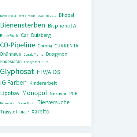
Bhopal
BAYER HV 2019
BAYER HV 2011
BAYER HV 2018
Bienensterben
Bisphenol A
Carl Duisberg
BlackRock
CO-Pipeline
CURRENTA
Corona
Dhünnaue
Duogynon
Donald Trump
Endosulfan
Fridays for Future
Glyphosat
HIV/AIDS
IG Farben
Kinderarbeit
Monopol
Lipobay
Nexavar
PCB
Tierversuche
Repression
Steuerflucht
Xarelto
Trasylol
UNEP