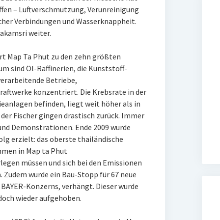
en – Luftverschmutzung, Verunreinigung
cher Verbindungen und Wasserknappheit.
uakamsri weiter.
rt Map Ta Phut zu den zehn größten
 sind Öl-Raffinerien, die Kunststoff-
verarbeitende Betriebe,
ftwerke konzentriert. Die Krebsrate in der
ieanlagen befinden, liegt weit höher als in
 der Fischer gingen drastisch zurück. Immer
und Demonstrationen. Ende 2009 wurde
olg erzielt: das oberste thailändische
ehmen in Map ta Phut
legen müssen und sich bei den Emissionen
. Zudem wurde ein Bau-Stopp für 67 neue
n BAYER-Konzerns, verhängt. Dieser wurde
edoch wieder aufgehoben.