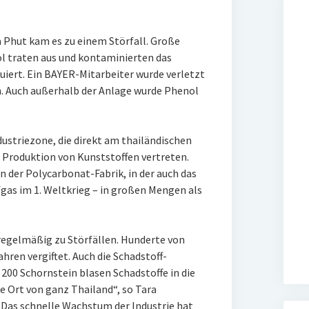
Phut kam es zu einem Störfall. Große
l traten aus und kontaminierten das
kuiert. Ein BAYER-Mitarbeiter wurde verletzt
. Auch außerhalb der Anlage wurde Phenol
dustriezone, die direkt am thailändischen
r Produktion von Kunststoffen vertreten.
in der Polycarbonat-Fabrik, in der auch das
as im 1. Weltkrieg – in großen Mengen als
egelmäßig zu Störfällen. Hunderte von
hren vergiftet. Auch die Schadstoff-
 200 Schornstein blasen Schadstoffe in die
te Ort von ganz Thailand“, so Tara
Das schnelle Wachstum der Industrie hat