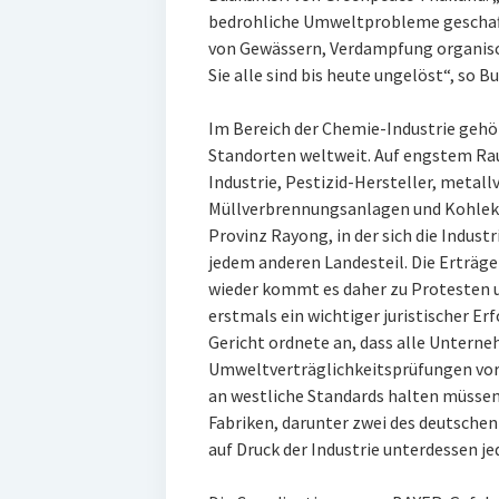
bedrohliche Umweltprobleme geschaff
von Gewässern, Verdampfung organis
Sie alle sind bis heute ungelöst“, so B
Im Bereich der Chemie-Industrie gehö
Standorten weltweit. Auf engstem Raum
Industrie, Pestizid-Hersteller, metall
Müllverbrennungsanlagen und Kohlekra
Provinz Rayong, in der sich die Industr
jedem anderen Landesteil. Die Erträge
wieder kommt es daher zu Protesten 
erstmals ein wichtiger juristischer Erf
Gericht ordnete an, dass alle Untern
Umweltverträglichkeitsprüfungen vor
an westliche Standards halten müssen
Fabriken, darunter zwei des deutsche
auf Druck der Industrie unterdessen j