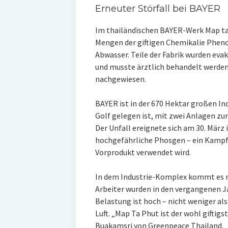
Erneuter Störfall bei BAYER
Im thailändischen BAYER-Werk Map ta 
Mengen der giftigen Chemikalie Pheno
Abwasser. Teile der Fabrik wurden eva
und musste ärztlich behandelt werden
nachgewiesen.
BAYER ist in der 670 Hektar großen In
Golf gelegen ist, mit zwei Anlagen zu
Der Unfall ereignete sich am 30. März 
hochgefährliche Phosgen – ein Kampfg
Vorprodukt verwendet wird.
In dem Industrie-Komplex kommt es r
Arbeiter wurden in den vergangenen Ja
Belastung ist hoch – nicht weniger als
Luft. „Map Ta Phut ist der wohl giftigs
Buakamsri von Greenpeace Thailand. „