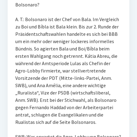
Bolsonaro?
A. T.: Bolsonaro ist der Chef von Bala. Im Vergleich
zu Boi und Bíbla ist Bala klein. Bis zur 2. Runde der
Präsidentschaftswahlen handelte es sich bei BBB
um ein mehr oder weniger lockeres informelles
Bündnis. So agierten Bala und Boi/Bíbla beim
ersten Wahlgang noch getrennt. Kátia Abreu, die
während der Amtsperiode Lulas als Chefin der
Agro-Lobby firmierte, war stellvertretende
Vorsitzende der PDT (Mitte-links-Partei, Anm.
SWB), und Ana Amélia, eine andere wichtige
„Ruralista“, Vize der PSDB (wirtschaftsliberal,
Anm. SWB). Erst bei der Stichwahl, als Bolsonaro
gegen Fernando Haddad von der Arbeiterpartei
antrat, schlugen die Evangelikalen und die
Rualistas sich auf die Seite Bolsonaros.
SWB: Was erwartet die Agro-Lobby von Bolsonaro?