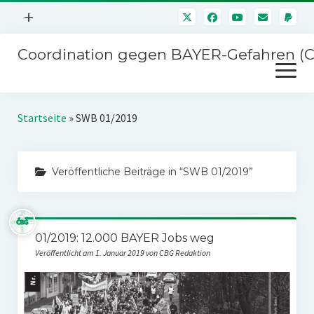
Menü
+
öffnen
Coordination gegen BAYER-Gefahren (
Mitmachen
Menü
Newsletter
öffnen
Presse
Kampagnen
Startseite
»
SWB 01/2019
Über uns
BAYER-Hauptversammlungen
Kontakt
Veröffentliche Beiträge in “SWB 01/2019”
Stichwort BAYER
Impressum
Jahrestagung
Störfälle
01/2019: 12.000 BAYER Jobs weg
SPENDEN
Veröffentlicht am 1. Januar 2019 von CBG Redaktion