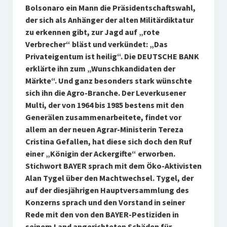
Bolsonaro ein Mann die Präsidentschaftswahl,
der sich als Anhänger der alten Militärdiktatur
zu erkennen gibt, zur Jagd auf „rote
Verbrecher“ bläst und verkündet: „Das
Privateigentum ist heilig“. Die DEUTSCHE BANK
erklärte ihn zum „Wunschkandidaten der
Märkte“. Und ganz besonders stark wünschte
sich ihn die Agro-Branche. Der Leverkusener
Multi, der von 1964 bis 1985 bestens mit den
Generälen zusammenarbeitete, findet vor
allem an der neuen Agrar-Ministerin Tereza
Cristina Gefallen, hat diese sich doch den Ruf
einer „Königin der Ackergifte“ erworben.
Stichwort BAYER sprach mit dem Öko-Aktivisten
Alan Tygel über den Machtwechsel. Tygel, der
auf der diesjährigen Hauptversammlung des
Konzerns sprach und den Vorstand in seiner
Rede mit den von den BAYER-Pestiziden in
seinem Land angerichteten Schäden für