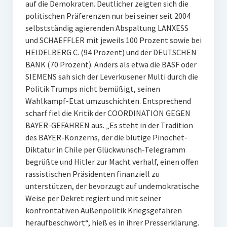
auf die Demokraten. Deutlicher zeigten sich die
politischen Präferenzen nur bei seiner seit 2004
selbstständig agierenden Abspaltung LANXESS
und SCHAEFFLER mit jeweils 100 Prozent sowie bei
HEIDELBERG C. (94 Prozent) und der DEUTSCHEN
BANK (70 Prozent). Anders als etwa die BASF oder
SIEMENS sah sich der Leverkusener Multi durch die
Politik Trumps nicht bemüßigt, seinen
Wahlkampf-Etat umzuschichten. Entsprechend
scharf fiel die Kritik der COORDINATION GEGEN
BAYER-GEFAHREN aus. „Es steht in der Tradition
des BAYER-Konzerns, der die blutige Pinochet-
Diktatur in Chile per Glückwunsch-Telegramm
begrüßte und Hitler zur Macht verhalf, einen offen
rassistischen Präsidenten finanziell zu
unterstützen, der bevorzugt auf undemokratische
Weise per Dekret regiert und mit seiner
konfrontativen Außenpolitik Kriegsgefahren
heraufbeschwört“, hieß es in ihrer Presserklärung.