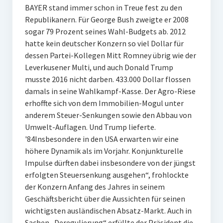
BAYER stand immer schon in Treue fest zu den
Republikanern. Für George Bush zweigte er 2008
sogar 79 Prozent seines Wahl-Budgets ab. 2012
hatte kein deutscher Konzern so viel Dollar für
dessen Partei-Kollegen Mitt Romney übrig wie der
Leverkusener Multi, und auch Donald Trump
musste 2016 nicht darben. 433.000 Dollar flossen
damals in seine Wahlkampf-Kasse. Der Agro-Riese
erhoffte sich von dem Immobilien-Mogul unter
anderem Steuer-Senkungen sowie den Abbau von
Umwelt-Auflagen. Und Trump lieferte.
'84Insbesondere in den USA erwarten wir eine
höhere Dynamik als im Vorjahr. Konjunkturelle
Impulse dürften dabei insbesondere von der jüngst
erfolgten Steuersenkung ausgehen“, frohlockte
der Konzern Anfang des Jahres in seinem
Geschäftsbericht über die Aussichten für seinen
wichtigsten ausländischen Absatz-Markt. Auch in
Sachen „Deregulierung“ erfüllte der Präsident die