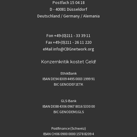
Postfach 15 04 18
D - 40081 Düsseldorf
Deutschland / Germany / Alemania
Fon
+49-(0)211 - 33 39 11
Fax
+49-(0)211 - 26 11 220
eMail
info@CBGnetwork.org
Konzernkritik kostet Geld!
EthikBank
IBAN DE94 8309 4495 0003 1999 91
BIC GENODEF1ETK
GLS-Bank
IBAN DE88 4306 0967 8016 5330 00
BIC GENODEM1GLS
Postfinance (Schweiz)
IBAN CH06 0900 0000 1578 8209 4