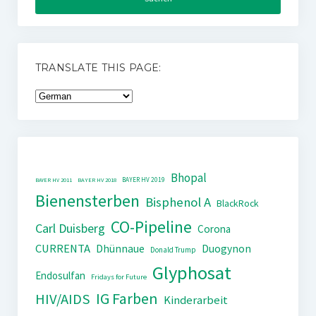
TRANSLATE THIS PAGE:
Bhopal
BAYER HV 2019
BAYER HV 2011
BAYER HV 2018
Bienensterben
Bisphenol A
BlackRock
CO-Pipeline
Carl Duisberg
Corona
CURRENTA
Dhünnaue
Duogynon
Donald Trump
Glyphosat
Endosulfan
Fridays for Future
IG Farben
HIV/AIDS
Kinderarbeit