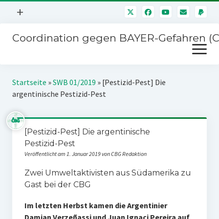
Menü
+
öffnen
Coordination gegen BAYER-Gefahren (
Mitmachen
Menü
Newsletter
öffnen
Presse
Kampagnen
Startseite
»
SWB 01/2019
»
[Pestizid-Pest] Die
Über uns
argentinische Pestizid-Pest
BAYER-Hauptversammlungen
Kontakt
Stichwort BAYER
Impressum
[Pestizid-Pest] Die argentinische
Jahrestagung
Pestizid-Pest
Störfälle
Veröffentlicht am 1. Januar 2019 von CBG Redaktion
SPENDEN
Zwei Umweltaktivisten aus Südamerika zu
Gast bei der CBG
Im letzten Herbst kamen die Argentinier
Damian Verzeñassi und Juan Ignaci Pereira auf