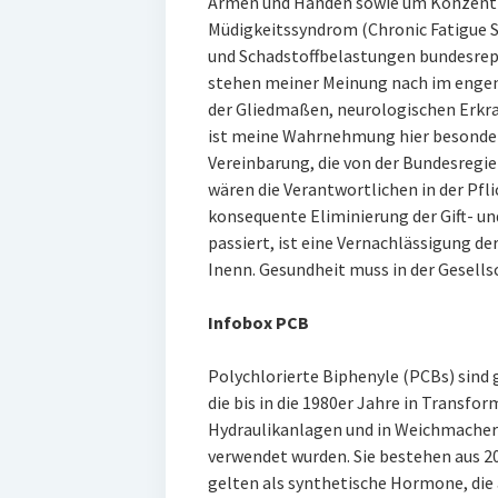
Armen und Händen sowie um Konzentr
Müdigkeitssyndrom (Chronic Fatigue 
und Schadstoffbelastungen bundesrep
stehen meiner Meinung nach im enge
der Gliedmaßen, neurologischen Erkr
ist meine Wahrnehmung hier besonder
Vereinbarung, die von der Bundesregie
wären die Verantwortlichen in der Pfli
konsequente Eliminierung der Gift- und
passiert, ist eine Vernachlässigung d
Inenn. Gesundheit muss in der Gesells
Infobox PCB
Polychlorierte Biphenyle (PCBs) sind 
die bis in die 1980er Jahre in Transf
Hydraulikanlagen und in Weichmacher
verwendet wurden. Sie bestehen aus 2
gelten als synthetische Hormone, die 