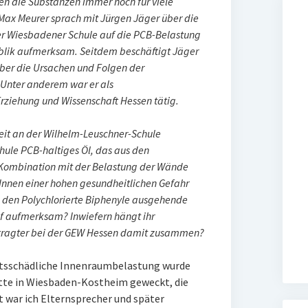
en die Substanzen immer noch für viele
ax Meurer sprach mit Jürgen Jäger über die
ner Wiesbadener Schule auf die PCB-Belastung
blik aufmerksam. Seitdem beschäftigt Jäger
 über die Ursachen und Folgen der
 Unter anderem war er als
ziehung und Wissenschaft Hessen tätig.
eit an der Wilhelm-Leuschner-Schule
hule PCB-haltiges Öl, das aus den
Kombination mit der Belastung der Wände
Innen einer hohen gesundheitlichen Gefahr
n den Polychlorierte Biphenyle ausgehende
f aufmerksam? Inwiefern hängt ihr
ragter bei der GEW Hessen damit zusammen?
itsschädliche Innenraumbelastung wurde
tte in Wiesbaden-Kostheim geweckt, die
 war ich Elternsprecher und später