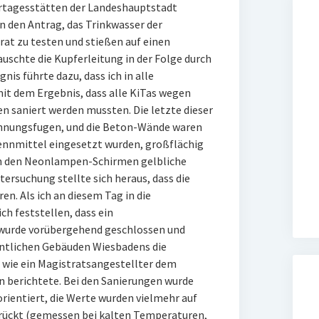
ertagesstätten der Landeshauptstadt
n den Antrag, das Trinkwasser der
rat zu testen und stießen auf einen
auschte die Kupferleitung in der Folge durch
gnis führte dazu, dass ich in alle
it dem Ergebnis, dass alle KiTas wegen
fen saniert werden mussten. Die letzte dieser
Dehnungsfugen, und die Beton-Wände waren
rennmittel eingesetzt wurden, großflächig
in den Neonlampen-Schirmen gelbliche
ersuchung stellte sich heraus, dass die
. Als ich an diesem Tag in die
h feststellen, dass ein
 wurde vorübergehend geschlossen und
fentlichen Gebäuden Wiesbadens die
wie ein Magistratsangestellter dem
n berichtete. Bei den Sanierungen wurde
rientiert, die Werte wurden vielmehr auf
rückt (gemessen bei kalten Temperaturen,