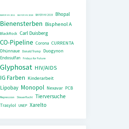
Bhopal
BAYER HV 2019
BAYER HV 2011
BAYER HV 2018
Bienensterben
Bisphenol A
Carl Duisberg
BlackRock
CO-Pipeline
CURRENTA
Corona
Dhünnaue
Duogynon
Donald Trump
Endosulfan
Fridays for Future
Glyphosat
HIV/AIDS
IG Farben
Kinderarbeit
Monopol
Lipobay
Nexavar
PCB
Tierversuche
Repression
Steuerflucht
Xarelto
Trasylol
UNEP