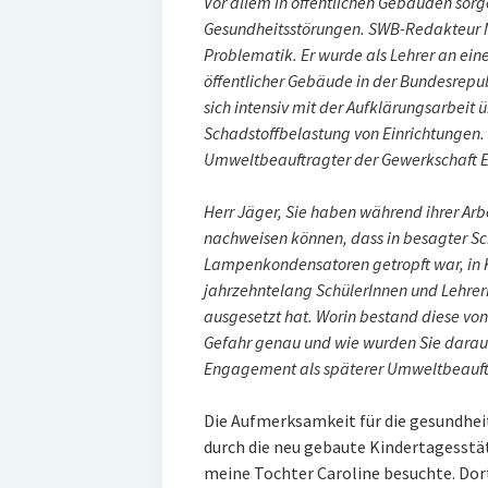
Vor allem in öffentlichen Gebäuden sorg
Gesundheitsstörungen. SWB-Redakteur M
Problematik. Er wurde als Lehrer an ei
öffentlicher Gebäude in der Bundesrepu
sich intensiv mit der Aufklärungsarbeit
Schadstoffbelastung von Einrichtungen.
Umweltbeauftragter der Gewerkschaft Er
Herr Jäger, Sie haben während ihrer Arb
nachweisen können, dass in besagter Sc
Lampenkondensatoren getropft war, in 
jahrzehntelang SchülerInnen und Lehrer
ausgesetzt hat. Worin bestand diese vo
Gefahr genau und wie wurden Sie darau
Engagement als späterer Umweltbeauft
Die Aufmerksamkeit für die gesundhe
durch die neu gebaute Kindertagesstä
meine Tochter Caroline besuchte. Dort