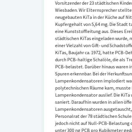
Vorsitzender der 23 städtischen Kind
Wiesbaden. Wir Elternsprecher stellte
neugebauten KiTa in der Küche auf Nit
Kupfergehalt von 5,64 mg. Die Stadt t
eine Kunststoffleitung aus. Dieses Erei
städtischen KiTas eingeladen wurde, m
einer Vielzahl von Gift- und Schadstof
KiTas, Baujahr ca. 1972, hatte PCB-
durch PCB-haltige Schalöle, die als T
PCB-belastet. Darüber hinaus waren 
Spuren erkennbar. Bei der Herkunftsunt
Lampenkondensatoren implodiert waren
polytechnischen Räume kam, musste ic
Lampenkondensator auslief. Die KiTa
saniert. Daraufhin wurden in allen öf
Lampenkondensatoren ausgetauscht, 
Personalrat der 78 städtischen Schule
jedoch nicht auf Null-PCB-Belastung o
unter 300 ng PCB pro Kubikmeter ged