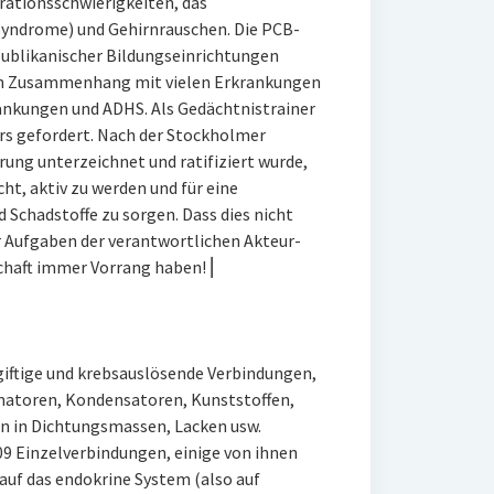
ationsschwierigkeiten, das
Syndrome) und Gehirnrauschen. Die PCB-
ublikanischer Bildungseinrichtungen
n Zusammenhang mit vielen Erkrankungen
ankungen und ADHS. Als Gedächtnistrainer
s gefordert. Nach der Stockholmer
rung unterzeichnet und ratifiziert wurde,
cht, aktiv zu werden und für eine
 Schadstoffe zu sorgen. Dass dies nicht
er Aufgaben der verantwortlichen Akteur-
chaft immer Vorrang haben! ⎜
giftige und krebsauslösende Verbindungen,
ormatoren, Kondensatoren, Kunststoffen,
n in Dichtungsmassen, Lacken usw.
09 Einzelverbindungen, einige von ihnen
auf das endokrine System (also auf