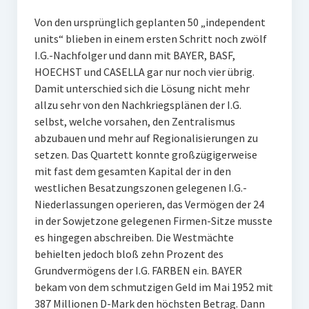
Von den ursprünglich geplanten 50 „independent
units“ blieben in einem ersten Schritt noch zwölf
I.G.-Nachfolger und dann mit BAYER, BASF,
HOECHST und CASELLA gar nur noch vier übrig.
Damit unterschied sich die Lösung nicht mehr
allzu sehr von den Nachkriegsplänen der I.G.
selbst, welche vorsahen, den Zentralismus
abzubauen und mehr auf Regionalisierungen zu
setzen. Das Quartett konnte großzügigerweise
mit fast dem gesamten Kapital der in den
westlichen Besatzungszonen gelegenen I.G.-
Niederlassungen operieren, das Vermögen der 24
in der Sowjetzone gelegenen Firmen-Sitze musste
es hingegen abschreiben. Die Westmächte
behielten jedoch bloß zehn Prozent des
Grundvermögens der I.G. FARBEN ein. BAYER
bekam von dem schmutzigen Geld im Mai 1952 mit
387 Millionen D-Mark den höchsten Betrag. Dann