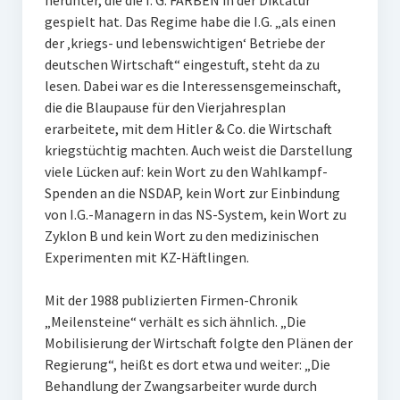
herunter, die die I. G. FARBEN in der Diktatur
gespielt hat. Das Regime habe die I.G. „als einen
der ‚kriegs- und lebenswichtigen‘ Betriebe der
deutschen Wirtschaft“ eingestuft, steht da zu
lesen. Dabei war es die Interessensgemeinschaft,
die die Blaupause für den Vierjahresplan
erarbeitete, mit dem Hitler & Co. die Wirtschaft
kriegstüchtig machten. Auch weist die Darstellung
viele Lücken auf: kein Wort zu den Wahlkampf-
Spenden an die NSDAP, kein Wort zur Einbindung
von I.G.-Managern in das NS-System, kein Wort zu
Zyklon B und kein Wort zu den medizinischen
Experimenten mit KZ-Häftlingen.
Mit der 1988 publizierten Firmen-Chronik
„Meilensteine“ verhält es sich ähnlich. „Die
Mobilisierung der Wirtschaft folgte den Plänen der
Regierung“, heißt es dort etwa und weiter: „Die
Behandlung der Zwangsarbeiter wurde durch