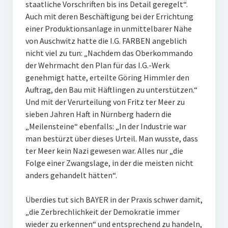
staatliche Vorschriften bis ins Detail geregelt“.
Auch mit deren Beschäftigung bei der Errichtung
einer Produktionsanlage in unmittelbarer Nähe
von Auschwitz hatte die I.G. FARBEN angeblich
nicht viel zu tun: „Nachdem das Oberkommando
der Wehrmacht den Plan für das I.G.-Werk
genehmigt hatte, erteilte Göring Himmler den
Auftrag, den Bau mit Häftlingen zu unterstützen.“
Und mit der Verurteilung von Fritz ter Meer zu
sieben Jahren Haft in Nürnberg hadern die
„Meilensteine“ ebenfalls: „In der Industrie war
man bestürzt über dieses Urteil. Man wusste, dass
ter Meer kein Nazi gewesen war. Alles nur „die
Folge einer Zwangslage, in der die meisten nicht
anders gehandelt hätten“.
Überdies tut sich BAYER in der Praxis schwer damit,
„die Zerbrechlichkeit der Demokratie immer
wieder zu erkennen“ und entsprechend zu handeln,