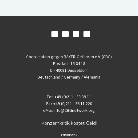
Coordination gegen BAYER-Gefahren e.V. (CBG)
Postfach 15 04 18
D - 40081 Düsseldorf
Deutschland / Germany / Alemania
Fon
+49-(0)211 - 33 39 11
Fax
+49-(0)211 - 26 11 220
eMail
info@CBGnetwork.org
Konzernkritik kostet Geld!
EthikBank