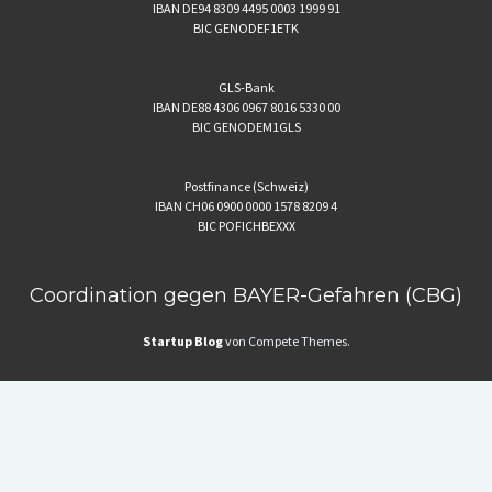
IBAN DE94 8309 4495 0003 1999 91
BIC GENODEF1ETK
GLS-Bank
IBAN DE88 4306 0967 8016 5330 00
BIC GENODEM1GLS
Postfinance (Schweiz)
IBAN CH06 0900 0000 1578 8209 4
BIC POFICHBEXXX
Coordination gegen BAYER-Gefahren (CBG)
Startup Blog
von Compete Themes.