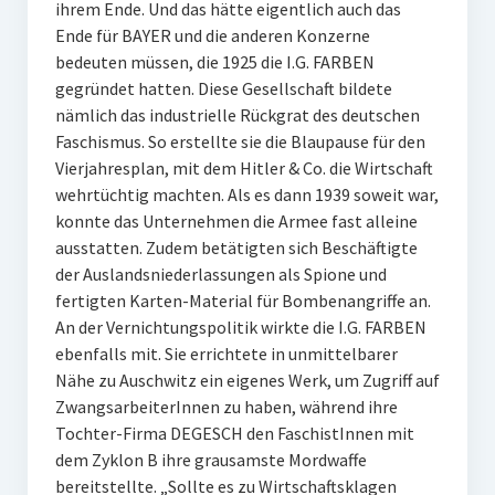
ihrem Ende. Und das hätte eigentlich auch das
Ende für BAYER und die anderen Konzerne
bedeuten müssen, die 1925 die I.G. FARBEN
gegründet hatten. Diese Gesellschaft bildete
nämlich das industrielle Rückgrat des deutschen
Faschismus. So erstellte sie die Blaupause für den
Vierjahresplan, mit dem Hitler & Co. die Wirtschaft
wehrtüchtig machten. Als es dann 1939 soweit war,
konnte das Unternehmen die Armee fast alleine
ausstatten. Zudem betätigten sich Beschäftigte
der Auslandsniederlassungen als Spione und
fertigten Karten-Material für Bombenangriffe an.
An der Vernichtungspolitik wirkte die I.G. FARBEN
ebenfalls mit. Sie errichtete in unmittelbarer
Nähe zu Auschwitz ein eigenes Werk, um Zugriff auf
ZwangsarbeiterInnen zu haben, während ihre
Tochter-Firma DEGESCH den FaschistInnen mit
dem Zyklon B ihre grausamste Mordwaffe
bereitstellte. „Sollte es zu Wirtschaftsklagen