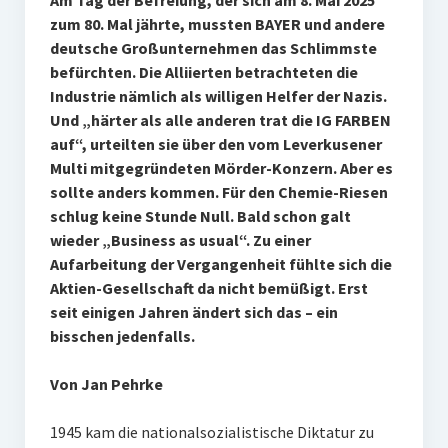
Am Tag der Befreiung, der sich am 8. Mai 2025
zum 80. Mal jährte, mussten BAYER und andere
deutsche Großunternehmen das Schlimmste
befürchten. Die Alliierten betrachteten die
Industrie nämlich als willigen Helfer der Nazis.
Und „härter als alle anderen trat die IG FARBEN
auf“, urteilten sie über den vom Leverkusener
Multi mitgegründeten Mörder-Konzern. Aber es
sollte anders kommen. Für den Chemie-Riesen
schlug keine Stunde Null. Bald schon galt
wieder „Business as usual“. Zu einer
Aufarbeitung der Vergangenheit fühlte sich die
Aktien-Gesellschaft da nicht bemüßigt. Erst
seit einigen Jahren ändert sich das – ein
bisschen jedenfalls.
Von Jan Pehrke
1945 kam die nationalsozialistische Diktatur zu