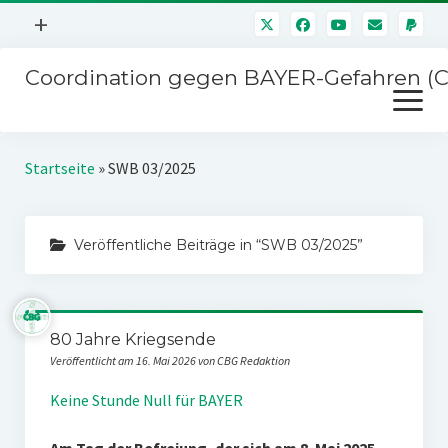
Menü
+
öffnen
Coordination gegen BAYER-Gefahren (
Mitmachen
Menü
Newsletter
öffnen
Presse
Kampagnen
Startseite
»
SWB 03/2025
Über uns
BAYER-Hauptversammlungen
Kontakt
Veröffentliche Beiträge in “SWB 03/2025”
Stichwort BAYER
Impressum
Jahrestagung
Störfälle
80 Jahre Kriegsende
SPENDEN
Veröffentlicht am 16. Mai 2026 von CBG Redaktion
Keine Stunde Null für BAYER