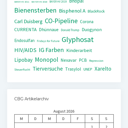
Bhopal
BAYER HV 2019
BAYER HV 2011
BAYER HV 2018
Bienensterben
Bisphenol A
BlackRock
CO-Pipeline
Carl Duisberg
Corona
CURRENTA
Dhünnaue
Duogynon
Donald Trump
Glyphosat
Endosulfan
Fridays for Future
IG Farben
HIV/AIDS
Kinderarbeit
Monopol
Lipobay
Nexavar
PCB
Repression
Tierversuche
Xarelto
Trasylol
UNEP
Steuerflucht
CBG Artikelarchiv
August 2026
M
D
M
D
F
S
S
1
2