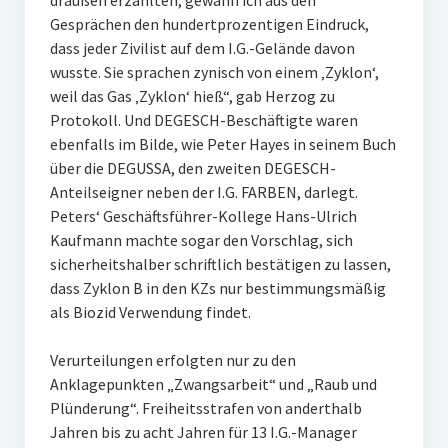
draußen erzählten, gewann ich aus den
Gesprächen den hundertprozentigen Eindruck,
dass jeder Zivilist auf dem I.G.-Gelände davon
wusste. Sie sprachen zynisch von einem ‚Zyklon‘,
weil das Gas ‚Zyklon‘ hieß“, gab Herzog zu
Protokoll. Und DEGESCH-Beschäftigte waren
ebenfalls im Bilde, wie Peter Hayes in seinem Buch
über die DEGUSSA, den zweiten DEGESCH-
Anteilseigner neben der I.G. FARBEN, darlegt.
Peters‘ Geschäftsführer-Kollege Hans-Ulrich
Kaufmann machte sogar den Vorschlag, sich
sicherheitshalber schriftlich bestätigen zu lassen,
dass Zyklon B in den KZs nur bestimmungsmäßig
als Biozid Verwendung findet.
Verurteilungen erfolgten nur zu den
Anklagepunkten „Zwangsarbeit“ und „Raub und
Plünderung“. Freiheitsstrafen von anderthalb
Jahren bis zu acht Jahren für 13 I.G.-Manager