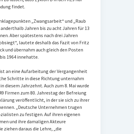
dung findet.
 Anklagepunkten „Zwangsarbeit“ und „Raub
 anderthalb Jahren bis zu acht Jahren für 13
nen. Aber spätestens nach drei Jahren
obsiegt“, lautete deshalb das Fazit von Fritz
rück und übernahm auch gleich den Posten
 bis 1964 innehatte.
ist an eine Aufarbeitung der Vergangenheit
iche Schritte in diese Richtung unternahm
t in diesem Jahrzehnt. Auch zum 8. Mai wurde
en 49 Firmen zum 80. Jahrestag der Befreiung
rung veröffentlicht, in der sie sich zu ihrer
bekennen. „Deutsche Unternehmen trugen
zialisten zu festigen. Auf ihren eigenen
hmen und ihre damaligen Akteure
ie ziehen daraus die Lehre, „die