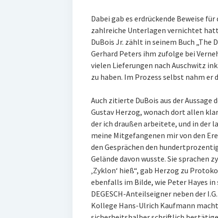
Dabei gab es erdrückende Beweise für 
zahlreiche Unterlagen vernichtet hatte
DuBois Jr. zählt in seinem Buch „The D
Gerhard Peters ihm zufolge bei Verne
vielen Lieferungen nach Auschwitz in
zu haben. Im Prozess selbst nahm er d
Auch zitierte DuBois aus der Aussage 
Gustav Herzog, wonach dort allen klar w
der ich draußen arbeitete, und in der l
meine Mitgefangenen mir von den Ere
den Gesprächen den hundertprozentigen 
Gelände davon wusste. Sie sprachen zy
‚Zyklon‘ hieß“, gab Herzog zu Protok
ebenfalls im Bilde, wie Peter Hayes i
DEGESCH-Anteilseigner neben der I.G.
Kollege Hans-Ulrich Kaufmann machte
sicherheitshalber schriftlich bestätige