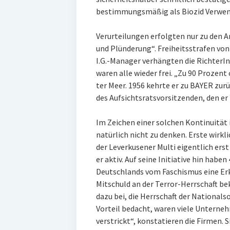
bestimmungsmäßig als Biozid Verwen
Verurteilungen erfolgten nur zu den
und Plünderung“. Freiheitsstrafen von
I.G.-Manager verhängten die RichterIn
waren alle wieder frei. „Zu 90 Prozent 
ter Meer. 1956 kehrte er zu BAYER zu
des Aufsichtsratsvorsitzenden, den er
Im Zeichen einer solchen Kontinuität 
natürlich nicht zu denken. Erste wirkl
der Leverkusener Multi eigentlich ers
er aktiv. Auf seine Initiative hin hab
Deutschlands vom Faschismus eine Erklä
Mitschuld an der Terror-Herrschaft 
dazu bei, die Herrschaft der Nationalso
Vorteil bedacht, waren viele Unterne
verstrickt“, konstatieren die Firmen. S