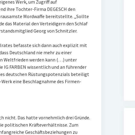
igenes Werk, um Zugriff auf
end ihre Tochter-Firma DEGESCH den
rausamste Mordwaffe bereitstellte. „Sollte
e das Material den Verteidigern den Schlaf
standsmitglied Georg von Schnitzler.
llrates befasste sich dann auch explizit mit
„dass Deutschland nie mehr zu einer
en Weltfrieden werden kann (…) unter
ie IG FARBEN wissentlich und an führender
des deutschen Rüstungspotenzials beteiligt
n-Werk eine Beschlagnahme des Firmen-
h nicht. Das hatte vornehmlich drei Gründe.
ie politischen Kräfteverhältnisse. Zum
umfangreiche Geschäftsbeziehungen zu