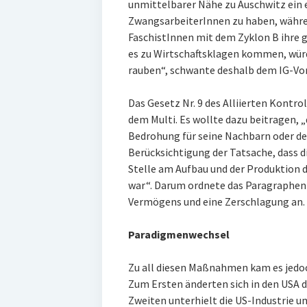
unmittelbarer Nähe zu Auschwitz ein e
ZwangsarbeiterInnen zu haben, währ
FaschistInnen mit dem Zyklon B ihre g
es zu Wirtschaftsklagen kommen, würd
rauben“, schwante deshalb dem IG-Vor
Das Gesetz Nr. 9 des Alliierten Kontro
dem Multi. Es wollte dazu beitragen, 
Bedrohung für seine Nachbarn oder d
Berücksichtigung der Tatsache, dass d
Stelle am Aufbau und der Produktion 
war“. Darum ordnete das Paragraphe
Vermögens und eine Zerschlagung an.
Paradigmenwechsel
Zu all diesen Maßnahmen kam es jedoc
Zum Ersten änderten sich in den USA d
Zweiten unterhielt die US-Industrie 