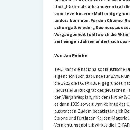
Und „härter als alle anderen trat di
vom Leverkusener Multi mitgegründ
anders kommen. Für den Chemie-Ries
schon galt wieder „Business as usua
Vergangenheit fühlte sich die Aktie
seit einigen Jahren ändert sich das –
Von Jan Pehrke
1945 kam die nationalsozialistische D
eigentlich auch das Ende für BAYER u
die 1925 die I.G. FARBEN gegründet hat
industrielle Rückgrat des deutschen Fa
den Vierjahresplan, mit dem Hitler & C
es dann 1939 soweit war, konnte das 
ausstatten. Zudem betätigten sich Be
Spione und fertigten Karten-Material 
Vernichtungspolitik wirkte die I.G. FAR