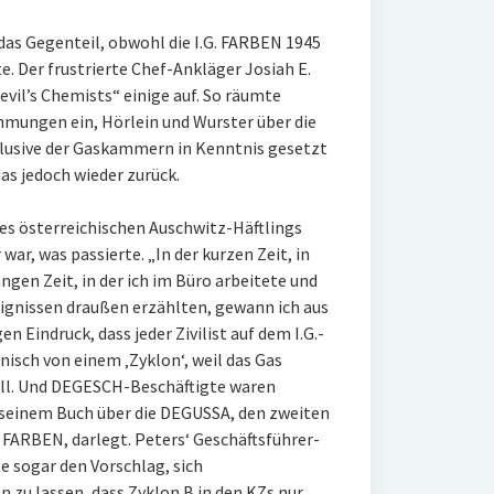
das Gegenteil, obwohl die I.G. FARBEN 1945
. Der frustrierte Chef-Ankläger Josiah E.
evil’s Chemists“ einige auf. So räumte
hmungen ein, Hörlein und Wurster über die
klusive der Gaskammern in Kenntnis gesetzt
as jedoch wieder zurück.
des österreichischen Auschwitz-Häftlings
ar, was passierte. „In der kurzen Zeit, in
angen Zeit, in der ich im Büro arbeitete und
ignissen draußen erzählten, gewann ich aus
Eindruck, dass jeder Zivilist auf dem I.G.-
nisch von einem ‚Zyklon‘, weil das Gas
oll. Und DEGESCH-Beschäftigte waren
n seinem Buch über die DEGUSSA, den zweiten
 FARBEN, darlegt. Peters‘ Geschäftsführer-
 sogar den Vorschlag, sich
n zu lassen, dass Zyklon B in den KZs nur