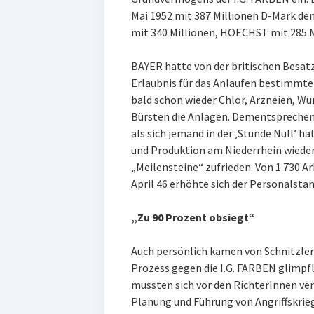
Mai 1952 mit 387 Millionen D-Mark de
mit 340 Millionen, HOECHST mit 285 M
BAYER hatte von der britischen Besat
Erlaubnis für das Anlaufen bestimmter
bald schon wieder Chlor, Arzneien, W
Bürsten die Anlagen. Dementsprechend 
als sich jemand in der ‚Stunde Null’ h
und Produktion am Niederrhein wieder
„Meilensteine“ zufrieden. Von 1.730 Ar
April 46 erhöhte sich der Personalsta
„Zu 90 Prozent obsiegt“
Auch persönlich kamen von Schnitzle
Prozess gegen die I.G. FARBEN glimpf
mussten sich vor den RichterInnen ve
Planung und Führung von Angriffskri