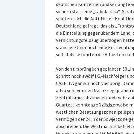
deutschen Konzernen und verlangte vo
sichern statt eine „Tabula rasa“-Stra
spaltete sich die Anti-Hitler-Koalitio
Deutschland gefragt, das als „Frontst
die Einstellung gegenüber dem Land, 
Vernichtungsfeldzug überzogen hatte
stand jetzt nur noch eine Entflechtu
selbst diese führten die Alliierten nur
Von den ursprünglich geplanten 50 „i
Schritt noch zwölf I.G.-Nachfolger u
CASELLA gar nur noch vier übrig. Dami
allzu sehr von den Nachkriegsplänen de
Zentralismus abzubauen und mehr auf 
Quartett konnte großzügigerweise mi
westlichen Besatzungszonen gelegene
Vermögen der 24 in der Sowjetzone g
abschreiben. Die Westmächte behielt
Grundvermögens der I.G. FARBEN ein