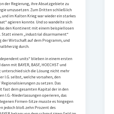
n der Regierung, ihre Absatzgebiete zu
tegie umzusetzen. Zum Dritten schließlich
n, und im Kalten Krieg war wieder ein starkes
aat“ agieren konnte. Und so wandelte sich
das den Kontinent mit einem beispiellosen
. Statt einem „industrial disarmament“
ng der Wirtschaft auf dem Programm, und
 halbherzig durch.
ndependent units“ blieben in einem ersten
nd dann mit BAYER, BASF, HOECHST und
t unterschied sich die Lösung nicht mehr
r I.G. selbst, welche vorsahen, den
Regionalisierungen zu setzen. Das
t fast dem gesamten Kapital der in den
n I.G.-Niederlassungen operieren, das
elegenen Firmen-Sitze musste es hingegen
en jedoch bloß zehn Prozent des
. BAYER bekam von dem schmutzigen Geld im