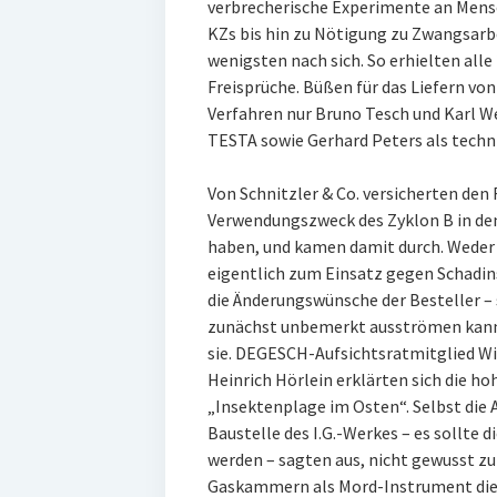
verbrecherische Experimente an Mens
KZs bis hin zu Nötigung zu Zwangsarbe
wenigsten nach sich. So erhielten al
Freisprüche. Büßen für das Liefern vo
Verfahren nur Bruno Tesch und Karl W
TESTA sowie Gerhard Peters als techn
Von Schnitzler & Co. versicherten de
Verwendungszweck des Zyklon B in de
haben, und kamen damit durch. Weder
eigentlich zum Einsatz gegen Schadi
die Änderungswünsche der Besteller – s
zunächst unbemerkt ausströmen kann 
sie. DEGESCH-Aufsichtsratmitglied W
Heinrich Hörlein erklärten sich die h
„Insektenplage im Osten“. Selbst die 
Baustelle des I.G.-Werkes – es sollte
werden – sagten aus, nicht gewusst zu 
Gaskammern als Mord-Instrument die