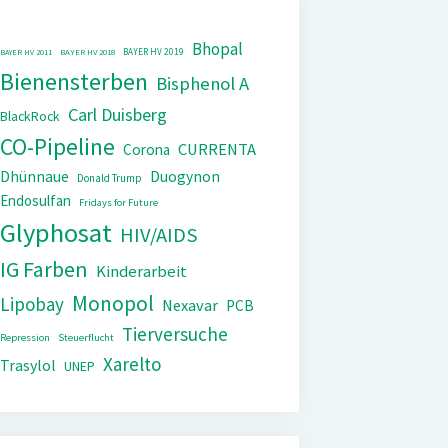
Bhopal
BAYER HV 2019
BAYER HV 2011
BAYER HV 2018
Bienensterben
Bisphenol A
Carl Duisberg
BlackRock
CO-Pipeline
CURRENTA
Corona
Dhünnaue
Duogynon
Donald Trump
Endosulfan
Fridays for Future
Glyphosat
HIV/AIDS
IG Farben
Kinderarbeit
Monopol
Lipobay
Nexavar
PCB
Tierversuche
Repression
Steuerflucht
Xarelto
Trasylol
UNEP