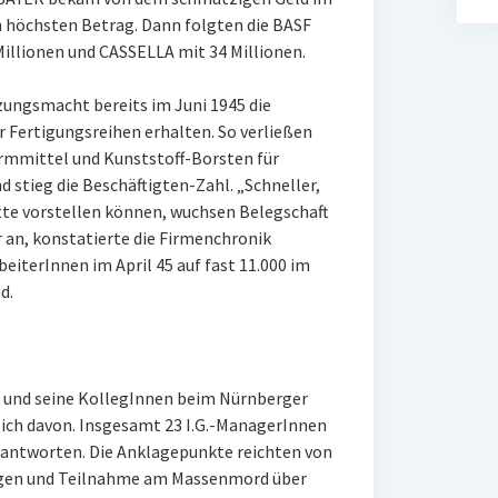
n höchsten Betrag. Dann folgten die BASF
illionen und CASSELLA mit 34 Millionen.
zungsmacht bereits im Juni 1945 die
 Fertigungsreihen erhalten. So verließen
urmmittel und Kunststoff-Borsten für
stieg die Beschäftigten-Zahl. „Schneller,
ätte vorstellen können, wuchsen Belegschaft
 an, konstatierte die Firmenchronik
beiterInnen im April 45 auf fast 11.000 im
nd.
r und seine KollegInnen beim Nürnberger
lich davon. Insgesamt 23 I.G.-ManagerInnen
rantworten. Die Anklagepunkte reichten von
egen und Teilnahme am Massenmord über