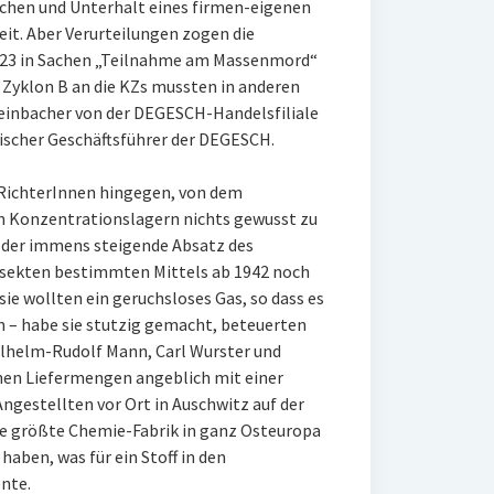
chen und Unterhalt eines firmen-eigenen
it. Aber Verurteilungen zogen die
le 23 in Sachen „Teilnahme am Massenmord“
n Zyklon B an die KZs mussten in anderen
einbacher von der DEGESCH-Handelsfiliale
ischer Geschäftsführer der DEGESCH.
n RichterInnen hingegen, von dem
n Konzentrationslagern nichts gewusst zu
 der immens steigende Absatz des
nsekten bestimmten Mittels ab 1942 noch
ie wollten ein geruchsloses Gas, so dass es
– habe sie stutzig gemacht, beteuerten
ilhelm-Rudolf Mann, Carl Wurster und
ohen Liefermengen angeblich mit einer
Angestellten vor Ort in Auschwitz auf der
 die größte Chemie-Fabrik in ganz Osteuropa
haben, was für ein Stoff in den
nte.