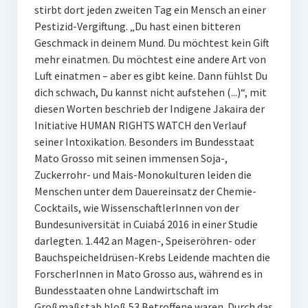
stirbt dort jeden zweiten Tag ein Mensch an einer
Pestizid-Vergiftung. „Du hast einen bitteren
Geschmack in deinem Mund. Du möchtest kein Gift
mehr einatmen. Du möchtest eine andere Art von
Luft einatmen – aber es gibt keine. Dann fühlst Du
dich schwach, Du kannst nicht aufstehen (...)“, mit
diesen Worten beschrieb der Indigene Jakaira der
Initiative HUMAN RIGHTS WATCH den Verlauf
seiner Intoxikation. Besonders im Bundesstaat
Mato Grosso mit seinen immensen Soja-,
Zuckerrohr- und Mais-Monokulturen leiden die
Menschen unter dem Dauereinsatz der Chemie-
Cocktails, wie WissenschaftlerInnen von der
Bundesuniversität in Cuiabá 2016 in einer Studie
darlegten. 1.442 an Magen-, Speiseröhren- oder
Bauchspeicheldrüsen-Krebs Leidende machten die
ForscherInnen in Mato Grosso aus, während es in
Bundesstaaten ohne Landwirtschaft im
Großmaßstab bloß 53 Betroffene waren. Durch das