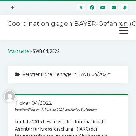
Menü
+
öffnen
Coordination gegen BAYER-Gefahren (
Mitmachen
Menü
Newsletter
öffnen
Presse
Kampagnen
Startseite
»
SWB 04/2022
Über uns
BAYER-Hauptversammlungen
Kontakt
Veröffentliche Beiträge in “SWB 04/2022”
Stichwort BAYER
Impressum
Jahrestagung
Störfälle
Ticker 04/2022
SPENDEN
Veröffentlicht am 5. Februar 2025 von Marius Stelzmann
Im Jahr 2015 bewertete die „Internationale
Agentur für Krebsforschung“ (IARC) der