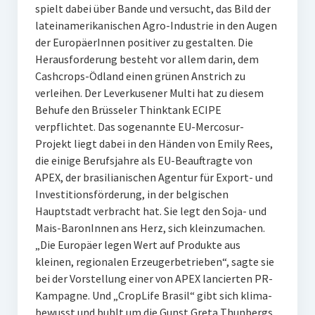
spielt dabei über Bande und versucht, das Bild der
lateinamerikanischen Agro-Industrie in den Augen
der EuropäerInnen positiver zu gestalten. Die
Herausforderung besteht vor allem darin, dem
Cashcrops-Ödland einen grünen Anstrich zu
verleihen. Der Leverkusener Multi hat zu diesem
Behufe den Brüsseler Thinktank ECIPE
verpflichtet. Das sogenannte EU-Mercosur-
Projekt liegt dabei in den Händen von Emily Rees,
die einige Berufsjahre als EU-Beauftragte von
APEX, der brasilianischen Agentur für Export- und
Investitionsförderung, in der belgischen
Hauptstadt verbracht hat. Sie legt den Soja- und
Mais-BaronInnen ans Herz, sich kleinzumachen.
„Die Europäer legen Wert auf Produkte aus
kleinen, regionalen Erzeugerbetrieben“, sagte sie
bei der Vorstellung einer von APEX lancierten PR-
Kampagne. Und „CropLife Brasil“ gibt sich klima-
bewusst und buhlt um die Gunst Greta Thunbergs.