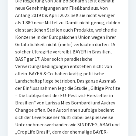
Die Regierung von Jair Bolsonaro stellt deshalb
neue Genehmigungen am Fließband aus. Von
Anfang 2019 bis April 2022 ließ sie nicht weniger
als 1.880 neue Mittel zu. Damit nicht genug, dulden
die staatlichen Stellen auch Produkte, welche die
Konzerne in der Europäischen Union wegen ihrer
Gefährlichkeit nicht (mehr) verkaufen dürfen. 15
solcher Ultragifte vertreibt BAYER in Brasilien,
BASF gar 17. Aber solch paradiesische
Verwertungsbedingungen entstehen nicht von
allein. BAYER & Co. haben kräftig politische
Landschaftspflege betrieben. Das ganze Ausmaß
der Einflussnahmen legt die Studie „Giftige Profite
– Die Lobbyarbeit der EU-Pestizid-Hersteller in
Brasilien“ von Larissa Mies Bombardi und Audrey
Changoe offen. Den AutorInnen zufolge bedient
sich der Leverkusener Multi dabei bespielsweise
Unternehmensverbänden wie SINDIVEG, ABAG und
„CropLife Brasil“, dem der ehemalige BAYER-