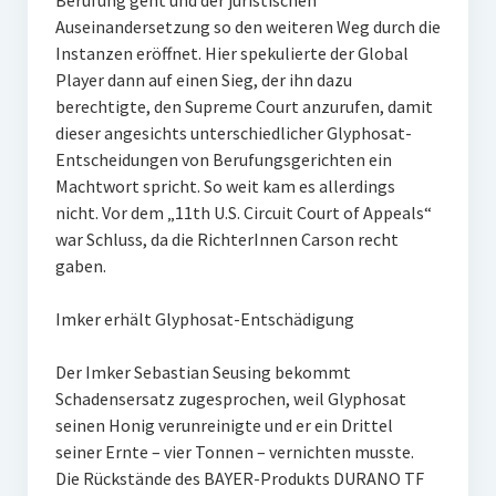
Berufung geht und der juristischen
Auseinandersetzung so den weiteren Weg durch die
Instanzen eröffnet. Hier spekulierte der Global
Player dann auf einen Sieg, der ihn dazu
berechtigte, den Supreme Court anzurufen, damit
dieser angesichts unterschiedlicher Glyphosat-
Entscheidungen von Berufungsgerichten ein
Machtwort spricht. So weit kam es allerdings
nicht. Vor dem „11th U.S. Circuit Court of Appeals“
war Schluss, da die RichterInnen Carson recht
gaben.
Imker erhält Glyphosat-Entschädigung
Der Imker Sebastian Seusing bekommt
Schadensersatz zugesprochen, weil Glyphosat
seinen Honig verunreinigte und er ein Drittel
seiner Ernte – vier Tonnen – vernichten musste.
Die Rückstände des BAYER-Produkts DURANO TF