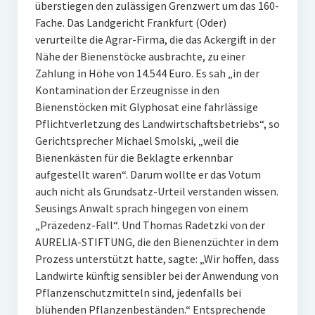
überstiegen den zulässigen Grenzwert um das 160-
Fache. Das Landgericht Frankfurt (Oder)
verurteilte die Agrar-Firma, die das Ackergift in der
Nähe der Bienenstöcke ausbrachte, zu einer
Zahlung in Höhe von 14.544 Euro. Es sah „in der
Kontamination der Erzeugnisse in den
Bienenstöcken mit Glyphosat eine fahrlässige
Pflichtverletzung des Landwirtschaftsbetriebs“, so
Gerichtsprecher Michael Smolski, „weil die
Bienenkästen für die Beklagte erkennbar
aufgestellt waren“. Darum wollte er das Votum
auch nicht als Grundsatz-Urteil verstanden wissen.
Seusings Anwalt sprach hingegen von einem
„Präzedenz-Fall“. Und Thomas Radetzki von der
AURELIA-STIFTUNG, die den Bienenzüchter in dem
Prozess unterstützt hatte, sagte: „Wir hoffen, dass
Landwirte künftig sensibler bei der Anwendung von
Pflanzenschutzmitteln sind, jedenfalls bei
blühenden Pflanzenbeständen.“ Entsprechende