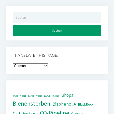
Suchen
nach:
TRANSLATE THIS PAGE:
Bhopal
BAYER HV 2019
BAYER HV 2011
BAYER HV 2018
Bienensterben
Bisphenol A
BlackRock
CO-Pipeline
Carl Duisberg
Corona