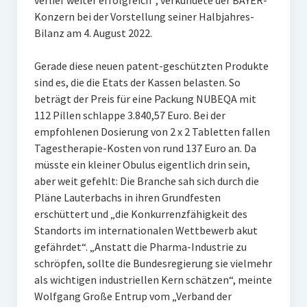
verlief weiter erfolgreich“, verkündete der BAYER-
Konzern bei der Vorstellung seiner Halbjahres-
Bilanz am 4. August 2022.
Gerade diese neuen patent-geschützten Produkte
sind es, die die Etats der Kassen belasten. So
beträgt der Preis für eine Packung NUBEQA mit
112 Pillen schlappe 3.840,57 Euro. Bei der
empfohlenen Dosierung von 2 x 2 Tabletten fallen
Tagestherapie-Kosten von rund 137 Euro an. Da
müsste ein kleiner Obulus eigentlich drin sein,
aber weit gefehlt: Die Branche sah sich durch die
Pläne Lauterbachs in ihren Grundfesten
erschüttert und „die Konkurrenzfähigkeit des
Standorts im internationalen Wettbewerb akut
gefährdet“. „Anstatt die Pharma-Industrie zu
schröpfen, sollte die Bundesregierung sie vielmehr
als wichtigen industriellen Kern schätzen“, meinte
Wolfgang Große Entrup vom „Verband der