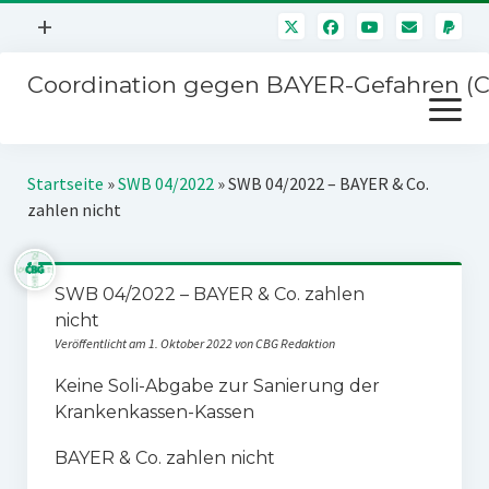
Menü
+
öffnen
Coordination gegen BAYER-Gefahren (
Mitmachen
Menü
Newsletter
öffnen
Presse
Kampagnen
Startseite
»
SWB 04/2022
»
SWB 04/2022 – BAYER & Co.
Über uns
zahlen nicht
BAYER-Hauptversammlungen
Kontakt
Stichwort BAYER
Impressum
SWB 04/2022 – BAYER & Co. zahlen
Jahrestagung
nicht
Störfälle
Veröffentlicht am 1. Oktober 2022 von CBG Redaktion
SPENDEN
Keine Soli-Abgabe zur Sanierung der
Krankenkassen-Kassen
BAYER & Co. zahlen nicht