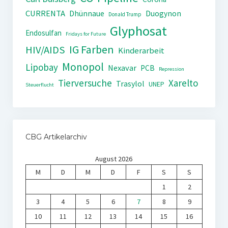
CURRENTA
Dhünnaue
Duogynon
Donald Trump
Glyphosat
Endosulfan
Fridays for Future
IG Farben
HIV/AIDS
Kinderarbeit
Monopol
Lipobay
Nexavar
PCB
Repression
Tierversuche
Xarelto
Trasylol
UNEP
Steuerflucht
CBG Artikelarchiv
August 2026
M
D
M
D
F
S
S
1
2
3
4
5
6
7
8
9
10
11
12
13
14
15
16