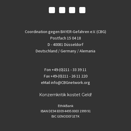
Coordination gegen BAYER-Gefahren e.V. (CBG)
Postfach 15 04 18
D - 40081 Düsseldorf
Deutschland / Germany / Alemania
Fon
+49-(0)211 - 33 39 11
Fax
+49-(0)211 - 26 11 220
eMail
info@CBGnetwork.org
Konzernkritik kostet Geld!
EthikBank
IBAN DE94 8309 4495 0003 1999 91
BIC GENODEF1ETK