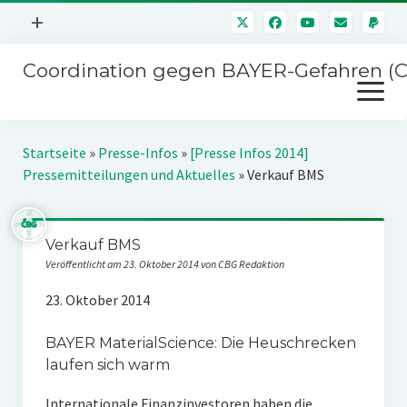
Menü
+
öffnen
Coordination gegen BAYER-Gefahren (
Mitmachen
Menü
Newsletter
öffnen
Presse
Kampagnen
Startseite
»
Presse-Infos
»
[Presse Infos 2014]
Über uns
Pressemitteilungen und Aktuelles
»
Verkauf BMS
BAYER-Hauptversammlungen
Kontakt
Stichwort BAYER
Impressum
Verkauf BMS
Jahrestagung
Veröffentlicht am 23. Oktober 2014 von CBG Redaktion
Störfälle
23. Oktober 2014
SPENDEN
BAYER MaterialScience: Die Heuschrecken
laufen sich warm
Internationale Finanzinvestoren haben die