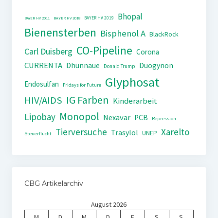
Bhopal
BAYER HV 2019
BAYER HV 2011
BAYER HV 2018
Bienensterben
Bisphenol A
BlackRock
CO-Pipeline
Carl Duisberg
Corona
CURRENTA
Dhünnaue
Duogynon
Donald Trump
Glyphosat
Endosulfan
Fridays for Future
IG Farben
HIV/AIDS
Kinderarbeit
Monopol
Lipobay
Nexavar
PCB
Repression
Tierversuche
Xarelto
Trasylol
UNEP
Steuerflucht
CBG Artikelarchiv
August 2026
M
D
M
D
F
S
S