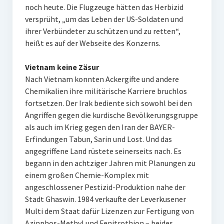
noch heute. Die Flugzeuge hätten das Herbizid
versprüht, „um das Leben der US-Soldaten und
ihrer Verbündeter zu schützen und zu retten“,
heißt es auf der Webseite des Konzerns.
Vietnam keine Zäsur
Nach Vietnam konnten Ackergifte und andere
Chemikalien ihre militärische Karriere bruchlos
fortsetzen. Der Irak bediente sich sowohl bei den
Angriffen gegen die kurdische Bevölkerungsgruppe
als auch im Krieg gegen den Iran der BAYER-
Erfindungen Tabun, Sarin und Lost. Und das
angegriffene Land rüstete seinerseits nach. Es
begann in den achtziger Jahren mit Planungen zu
einem großen Chemie-Komplex mit
angeschlossener Pestizid-Produktion nahe der
Stadt Ghaswin. 1984 verkaufte der Leverkusener
Multi dem Staat dafür Lizenzen zur Fertigung von
Azinphos-Methyl und Fenitrothion – beides