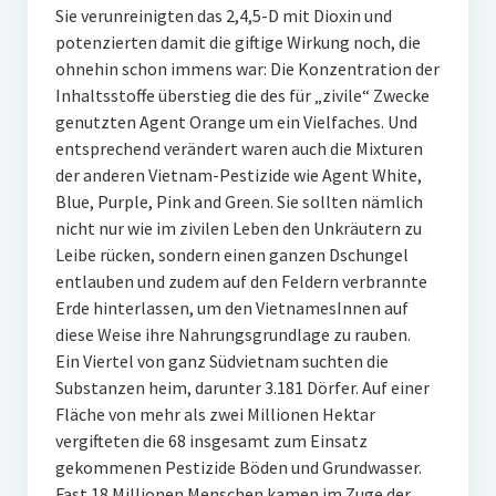
Sie verunreinigten das 2,4,5-D mit Dioxin und
potenzierten damit die giftige Wirkung noch, die
ohnehin schon immens war: Die Konzentration der
Inhaltsstoffe überstieg die des für „zivile“ Zwecke
genutzten Agent Orange um ein Vielfaches. Und
entsprechend verändert waren auch die Mixturen
der anderen Vietnam-Pestizide wie Agent White,
Blue, Purple, Pink and Green. Sie sollten nämlich
nicht nur wie im zivilen Leben den Unkräutern zu
Leibe rücken, sondern einen ganzen Dschungel
entlauben und zudem auf den Feldern verbrannte
Erde hinterlassen, um den VietnamesInnen auf
diese Weise ihre Nahrungsgrundlage zu rauben.
Ein Viertel von ganz Südvietnam suchten die
Substanzen heim, darunter 3.181 Dörfer. Auf einer
Fläche von mehr als zwei Millionen Hektar
vergifteten die 68 insgesamt zum Einsatz
gekommenen Pestizide Böden und Grundwasser.
Fast 18 Millionen Menschen kamen im Zuge der