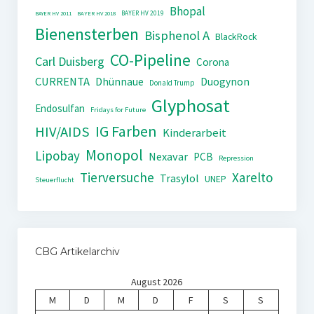
Bhopal
BAYER HV 2019
BAYER HV 2011
BAYER HV 2018
Bienensterben
Bisphenol A
BlackRock
CO-Pipeline
Carl Duisberg
Corona
CURRENTA
Dhünnaue
Duogynon
Donald Trump
Glyphosat
Endosulfan
Fridays for Future
IG Farben
HIV/AIDS
Kinderarbeit
Monopol
Lipobay
Nexavar
PCB
Repression
Tierversuche
Xarelto
Trasylol
UNEP
Steuerflucht
CBG Artikelarchiv
August 2026
M
D
M
D
F
S
S