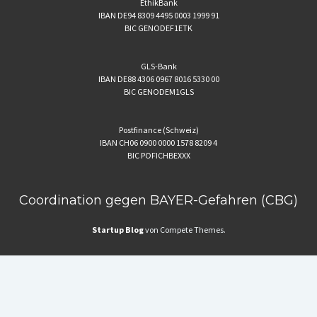
EthikBank
IBAN DE94 8309 4495 0003 1999 91
BIC GENODEF1ETK
GLS-Bank
IBAN DE88 4306 0967 8016 5330 00
BIC GENODEM1GLS
Postfinance (Schweiz)
IBAN CH06 0900 0000 1578 8209 4
BIC POFICHBEXXX
Coordination gegen BAYER-Gefahren (CBG)
Startup Blog
von Compete Themes.