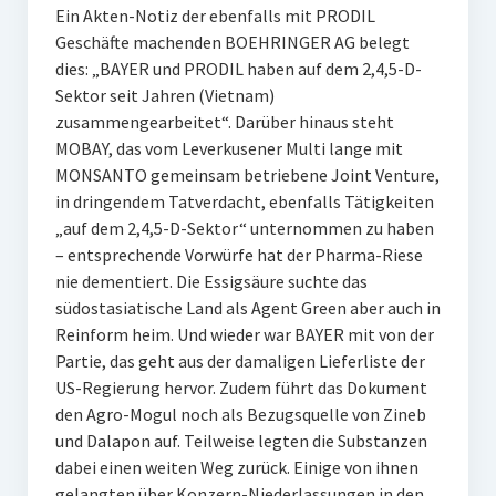
Ein Akten-Notiz der ebenfalls mit PRODIL
Geschäfte machenden BOEHRINGER AG belegt
dies: „BAYER und PRODIL haben auf dem 2,4,5-D-
Sektor seit Jahren (Vietnam)
zusammengearbeitet“. Darüber hinaus steht
MOBAY, das vom Leverkusener Multi lange mit
MONSANTO gemeinsam betriebene Joint Venture,
in dringendem Tatverdacht, ebenfalls Tätigkeiten
„auf dem 2,4,5-D-Sektor“ unternommen zu haben
– entsprechende Vorwürfe hat der Pharma-Riese
nie dementiert. Die Essigsäure suchte das
südostasiatische Land als Agent Green aber auch in
Reinform heim. Und wieder war BAYER mit von der
Partie, das geht aus der damaligen Lieferliste der
US-Regierung hervor. Zudem führt das Dokument
den Agro-Mogul noch als Bezugsquelle von Zineb
und Dalapon auf. Teilweise legten die Substanzen
dabei einen weiten Weg zurück. Einige von ihnen
gelangten über Konzern-Niederlassungen in den