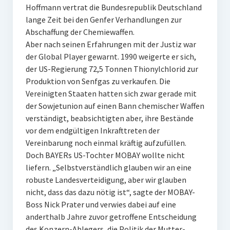
Hoffmann vertrat die Bundesrepublik Deutschland
lange Zeit bei den Genfer Verhandlungen zur
Abschaffung der Chemiewaffen.
Aber nach seinen Erfahrungen mit der Justiz war
der Global Player gewarnt. 1990 weigerte er sich,
der US-Regierung 72,5 Tonnen Thionylchlorid zur
Produktion von Senfgas zu verkaufen. Die
Vereinigten Staaten hatten sich zwar gerade mit
der Sowjetunion auf einen Bann chemischer Waffen
verständigt, beabsichtigten aber, ihre Bestände
vor dem endgültigen Inkrafttreten der
Vereinbarung noch einmal kräftig aufzufüllen.
Doch BAYERs US-Tochter MOBAY wollte nicht
liefern. „Selbstverständlich glauben wir an eine
robuste Landesverteidigung, aber wir glauben
nicht, dass das dazu nötig ist“, sagte der MOBAY-
Boss Nick Prater und verwies dabei auf eine
anderthalb Jahre zuvor getroffene Entscheidung
des Konzern-Ablegers, die Politik der Mutter-