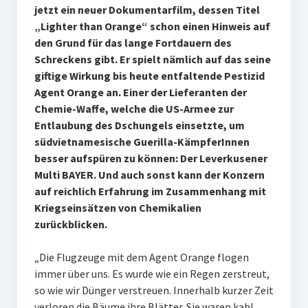
jetzt ein neuer Dokumentarfilm, dessen Titel
„Lighter than Orange“ schon einen Hinweis auf
den Grund für das lange Fortdauern des
Schreckens gibt. Er spielt nämlich auf das seine
giftige Wirkung bis heute entfaltende Pestizid
Agent Orange an. Einer der Lieferanten der
Chemie-Waffe, welche die US-Armee zur
Entlaubung des Dschungels einsetzte, um
südvietnamesische Guerilla-KämpferInnen
besser aufspüren zu können: Der Leverkusener
Multi BAYER. Und auch sonst kann der Konzern
auf reichlich Erfahrung im Zusammenhang mit
Kriegseinsätzen von Chemikalien
zurückblicken.
„Die Flugzeuge mit dem Agent Orange flogen
immer über uns. Es wurde wie ein Regen zerstreut,
so wie wir Dünger verstreuen. Innerhalb kurzer Zeit
verloren die Bäume ihre Blätter. Sie waren kahl,