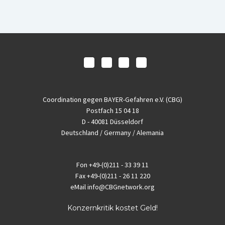
Coordination gegen BAYER-Gefahren e.V. (CBG)
Postfach 15 04 18
D - 40081 Düsseldorf
Deutschland / Germany / Alemania
Fon
+49-(0)211 - 33 39 11
Fax
+49-(0)211 - 26 11 220
eMail
info@CBGnetwork.org
Konzernkritik kostet Geld!