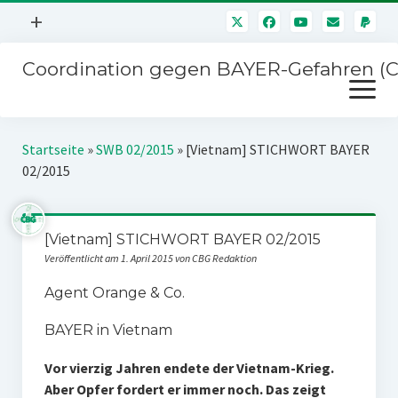
Menü
+
öffnen
Coordination gegen BAYER-Gefahren (
Mitmachen
Menü
Newsletter
öffnen
Presse
Kampagnen
Startseite
»
SWB 02/2015
»
[Vietnam] STICHWORT BAYER
Über uns
02/2015
BAYER-Hauptversammlungen
Kontakt
Stichwort BAYER
Impressum
[Vietnam] STICHWORT BAYER 02/2015
Jahrestagung
Veröffentlicht am 1. April 2015 von CBG Redaktion
Störfälle
Agent Orange & Co.
SPENDEN
BAYER in Vietnam
Vor vierzig Jahren endete der Vietnam-Krieg.
Aber Opfer fordert er immer noch. Das zeigt