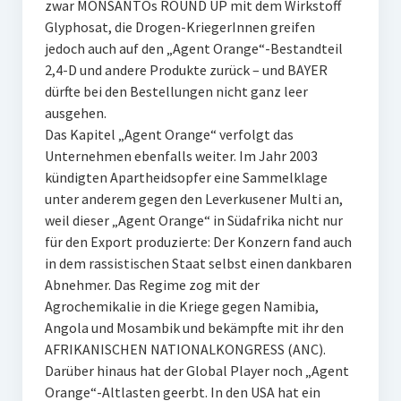
zwar MONSANTOs ROUND UP mit dem Wirkstoff
Glyphosat, die Drogen-KriegerInnen greifen
jedoch auch auf den „Agent Orange“-Bestandteil
2,4-D und andere Produkte zurück – und BAYER
dürfte bei den Bestellungen nicht ganz leer
ausgehen.
Das Kapitel „Agent Orange“ verfolgt das
Unternehmen ebenfalls weiter. Im Jahr 2003
kündigten Apartheidsopfer eine Sammelklage
unter anderem gegen den Leverkusener Multi an,
weil dieser „Agent Orange“ in Südafrika nicht nur
für den Export produzierte: Der Konzern fand auch
in dem rassistischen Staat selbst einen dankbaren
Abnehmer. Das Regime zog mit der
Agrochemikalie in die Kriege gegen Namibia,
Angola und Mosambik und bekämpfte mit ihr den
AFRIKANISCHEN NATIONALKONGRESS (ANC).
Darüber hinaus hat der Global Player noch „Agent
Orange“-Altlasten geerbt. In den USA hat ein