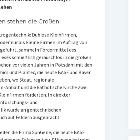
leben
en stehen die Großen!
Agrogentechnik: Dubiose Kleinfirmen,
oder nur als kleine Firmen im Auftrag von
 geführt, sammeln Fördermittel des
eses schließlich geräuschlos in die großen
chon vor vielen Jahren in Potsdam mit den
cs und Plantec, die heute BASF und Bayer
leben, wo Staat, regionale
n-Anhalt und die katholische Kirche zwei
leinfirmen förderten. In direkter
enforschungs- und
lik wurde an gentechnischen
uch auf Feldern ausgebracht.
eilen die Firma SunGene, die heute BASF
bliebenen Felder mit gv-Pflanzen betreibt.