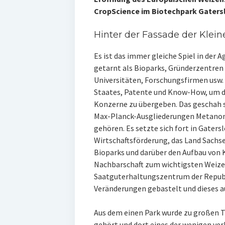
CropScience im Biotechpark Gaters
Hinter der Fassade der Klein
Es ist das immer gleiche Spiel in der 
getarnt als Bioparks, Gründerzentren 
Universitäten, Forschungsfirmen usw.
Staates, Patente und Know-How, um di
Konzerne zu übergeben. Das geschah s
Max-Planck-Ausgliederungen Metanomi
gehören. Es setzte sich fort in Gaters
Wirtschaftsförderung, das Land Sachse
Bioparks und darüber den Aufbau von K
Nachbarschaft zum wichtigsten Weiz
Saatguterhaltungszentrum der Repub
Veränderungen gebastelt und dieses a
Aus dem einen Park wurde zu großen T
gehört und dort eines der wenigen ver