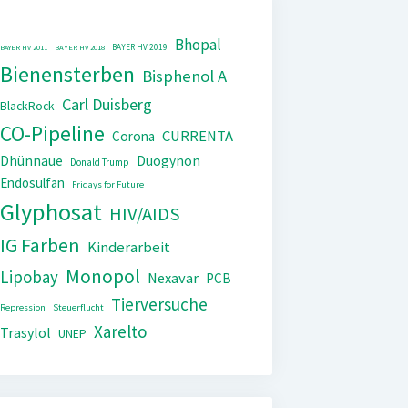
Bhopal
BAYER HV 2019
BAYER HV 2011
BAYER HV 2018
Bienensterben
Bisphenol A
Carl Duisberg
BlackRock
CO-Pipeline
CURRENTA
Corona
Dhünnaue
Duogynon
Donald Trump
Endosulfan
Fridays for Future
Glyphosat
HIV/AIDS
IG Farben
Kinderarbeit
Monopol
Lipobay
Nexavar
PCB
Tierversuche
Repression
Steuerflucht
Xarelto
Trasylol
UNEP