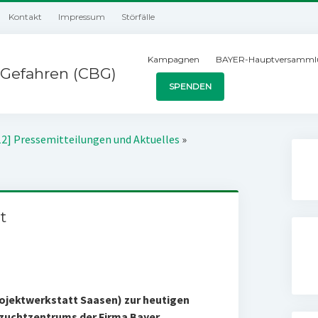
Kontakt
Impressum
Störfälle
Kampagnen
BAYER-Hauptversamml
Gefahren (CBG)
SPENDEN
12] Pressemitteilungen und Aktuelles
»
t
jektwerkstatt Saasen) zur heutigen
zuchtzentrums der Firma Bayer