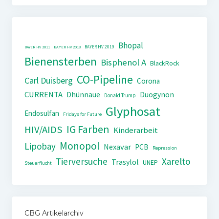
Bhopal
BAYER HV 2019
BAYER HV 2011
BAYER HV 2018
Bienensterben
Bisphenol A
BlackRock
CO-Pipeline
Carl Duisberg
Corona
CURRENTA
Dhünnaue
Duogynon
Donald Trump
Glyphosat
Endosulfan
Fridays for Future
IG Farben
HIV/AIDS
Kinderarbeit
Monopol
Lipobay
Nexavar
PCB
Repression
Tierversuche
Xarelto
Trasylol
UNEP
Steuerflucht
CBG Artikelarchiv