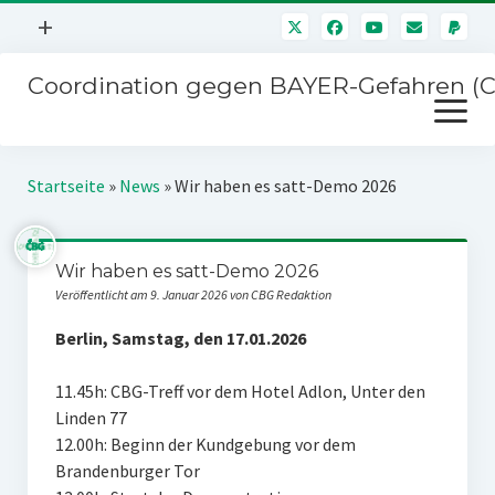
Menü
+
öffnen
Coordination gegen BAYER-Gefahren (
Mitmachen
Menü
Newsletter
öffnen
Presse
Kampagnen
Startseite
»
News
»
Wir haben es satt-Demo 2026
Über uns
BAYER-Hauptversammlungen
Kontakt
Wir haben es satt-Demo 2026
Stichwort BAYER
Impressum
Veröffentlicht am 9. Januar 2026 von CBG Redaktion
Jahrestagung
Störfälle
Berlin, Samstag, den 17.01.2026
SPENDEN
11.45h: CBG-Treff vor dem Hotel Adlon, Unter den
Linden 77
12.00h: Beginn der Kundgebung vor dem
Brandenburger Tor