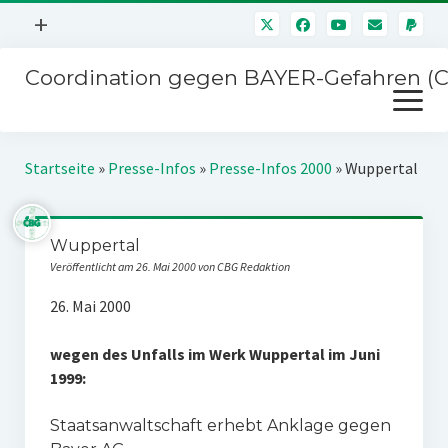
Menü
+
öffnen
Coordination gegen BAYER-Gefahren (
Mitmachen
Menü
Newsletter
öffnen
Presse
Kampagnen
Startseite
»
Presse-Infos
»
Presse-Infos 2000
»
Wuppertal
Über uns
BAYER-Hauptversammlungen
Kontakt
Wuppertal
Stichwort BAYER
Impressum
Veröffentlicht am 26. Mai 2000 von CBG Redaktion
Jahrestagung
Störfälle
26. Mai 2000
SPENDEN
wegen des Unfalls im Werk Wuppertal im Juni
1999:
Staatsanwaltschaft erhebt Anklage gegen