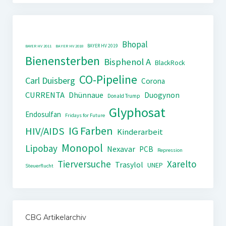
Bhopal
BAYER HV 2019
BAYER HV 2011
BAYER HV 2018
Bienensterben
Bisphenol A
BlackRock
CO-Pipeline
Carl Duisberg
Corona
CURRENTA
Dhünnaue
Duogynon
Donald Trump
Glyphosat
Endosulfan
Fridays for Future
IG Farben
HIV/AIDS
Kinderarbeit
Monopol
Lipobay
Nexavar
PCB
Repression
Tierversuche
Xarelto
Trasylol
UNEP
Steuerflucht
CBG Artikelarchiv