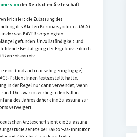
mmission
der Deutschen Ärzteschaft
 kritisiert die Zulassung des
ndlung des Akuten Koronarsyndroms (ACS).
 in der von BAYER vorgelegten
Mängel gefunden: Unvollständigkeit und
fehlende Bestätigung der Ergebnisse durch
ifikanzniveau etc.
die eine (und auch nur sehr geringfügige)
ACS-PatientInnen festgestellt hatte.
ung in der Regel nur dann verwendet, wenn
sind. Dies war im vorliegenden Fall in
nfang des Jahres daher eine Zulassung zur
oms verweigert.
deutschen Ärzteschaft sieht die Zulassung
ssungsstudie senkte der Faktor-Xa-Inhibitor
der mit ASS plus Clopidogrel oder