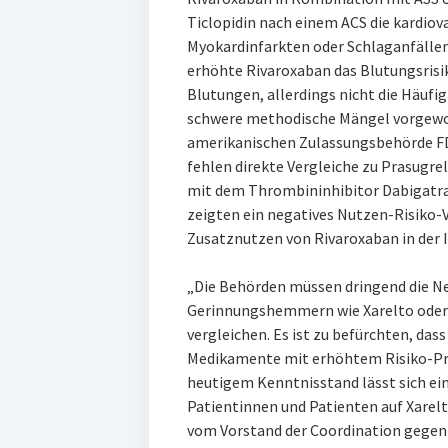
Ticlopidin nach einem ACS die kardiova
Myokardinfarkten oder Schlaganfällen 
erhöhte Rivaroxaban das Blutungsrisik
Blutungen, allerdings nicht die Häufi
schwere methodische Mängel vorgewor
amerikanischen Zulassungsbehörde FD
fehlen direkte Vergleiche zu Prasugrel
mit dem Thrombininhibitor Dabigatra
zeigten ein negatives Nutzen-Risiko-V
Zusatznutzen von Rivaroxaban in der I
„Die Behörden müssen dringend die N
Gerinnungshemmern wie Xarelto oder 
vergleichen. Es ist zu befürchten, das
Medikamente mit erhöhtem Risiko-Pro
heutigem Kenntnisstand lässt sich ei
Patientinnen und Patienten auf Xarelt
vom Vorstand der Coordination gegen