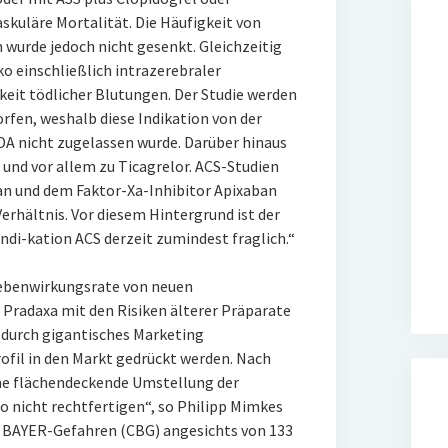
skuläre Mortalität. Die Häufigkeit von
wurde jedoch nicht gesenkt. Gleichzeitig
o einschließlich intrazerebraler
gkeit tödlicher Blutungen. Der Studie werden
fen, weshalb diese Indikation von der
A nicht zugelassen wurde. Darüber hinaus
 und vor allem zu Ticagrelor. ACS-Studien
n und dem Faktor-Xa-Inhibitor Apixaban
erhältnis. Vor diesem Hintergrund ist der
ndi-kation ACS derzeit zumindest fraglich.“
ebenwirkungsrate von neuen
Pradaxa mit den Risiken älterer Präparate
s durch gigantisches Marketing
fil in den Markt gedrückt werden. Nach
ne flächendeckende Umstellung der
o nicht rechtfertigen“, so Philipp Mimkes
 BAYER-Gefahren (CBG) angesichts von 133