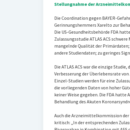
Stellungnahme der Arzneimittelko
Die Coordination gegen BAYER-Gefahren
Gerinnungshemmers Xarelto zur Beha
Die US-Gesundheitsbehörde FDA hatte
Zulassungsstudie ATLAS ACS schwere 
mangelnde Qualität der Primärdaten; 
andere Studiendaten; zu geringes Sign
Die ATLAS ACS war die einzige Studie, 
Verbesserung der Überlebensrate von 
Einzel-Studien werden für eine Zulass
die vorliegenden Daten von hoher Güte 
keiner Weise gegeben. Die FDA hatte A
Behandlung des Akuten Koronarsyndr
Auch die Arzneimittelkommission der 
kritisch: „In der entsprechenden Zula
Rivaroxaban in Kombination mit ASS o