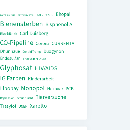
Bhopal
BAYER HV 2019
BAYER HV 2011
BAYER HV 2018
Bienensterben
Bisphenol A
Carl Duisberg
BlackRock
CO-Pipeline
CURRENTA
Corona
Dhünnaue
Duogynon
Donald Trump
Endosulfan
Fridays for Future
Glyphosat
HIV/AIDS
IG Farben
Kinderarbeit
Monopol
Lipobay
Nexavar
PCB
Tierversuche
Repression
Steuerflucht
Xarelto
Trasylol
UNEP