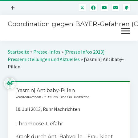
Menü
+
öffnen
Coordination gegen BAYER-Gefahren (
Mitmachen
Menü
Newsletter
öffnen
Presse
Kampagnen
Startseite
»
Presse-Infos
»
[Presse Infos 2013]
Über uns
Pressemitteilungen und Aktuelles
»
[Yasmin] Antibaby-
BAYER-Hauptversammlungen
Pillen
Kontakt
Stichwort BAYER
Impressum
Jahrestagung
[Yasmin] Antibaby-Pillen
Störfälle
Veröffentlicht am 10. Juli 2013 von CBG Redaktion
SPENDEN
10. Juli 2013, Ruhr Nachrichten
Thrombose-Gefahr
Krank durch Anti-Babypille – Frau klagt