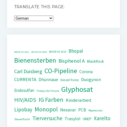
TRANSLATE THIS PAGE:
Bhopal
BAYER HV 2019
BAYER HV 2011
BAYER HV 2018
Bienensterben
Bisphenol A
BlackRock
CO-Pipeline
Carl Duisberg
Corona
CURRENTA
Dhünnaue
Duogynon
Donald Trump
Glyphosat
Endosulfan
Fridays for Future
IG Farben
HIV/AIDS
Kinderarbeit
Monopol
Lipobay
Nexavar
PCB
Repression
Tierversuche
Xarelto
Trasylol
UNEP
Steuerflucht