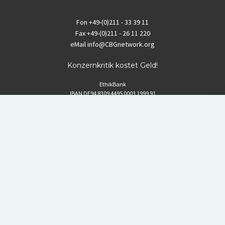
Fon
+49-(0)211 - 33 39 11
Fax
+49-(0)211 - 26 11 220
eMail
info@CBGnetwork.org
Konzernkritik kostet Geld!
EthikBank
IBAN DE94 8309 4495 0003 1999 91
BIC GENODEF1ETK
GLS-Bank
IBAN DE88 4306 0967 8016 5330 00
BIC GENODEM1GLS
Postfinance (Schweiz)
IBAN CH06 0900 0000 1578 8209 4
BIC POFICHBEXXX
Coordination gegen BAYER-Gefahren (CBG)