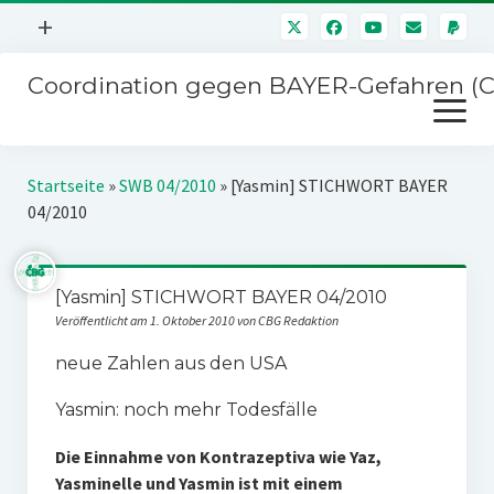
Menü
+
öffnen
Coordination gegen BAYER-Gefahren (
Mitmachen
Menü
Newsletter
öffnen
Presse
Kampagnen
Startseite
»
SWB 04/2010
»
[Yasmin] STICHWORT BAYER
Über uns
04/2010
BAYER-Hauptversammlungen
Kontakt
Stichwort BAYER
Impressum
[Yasmin] STICHWORT BAYER 04/2010
Jahrestagung
Veröffentlicht am 1. Oktober 2010 von CBG Redaktion
Störfälle
neue Zahlen aus den USA
SPENDEN
Yasmin: noch mehr Todesfälle
Die Einnahme von Kontrazeptiva wie Yaz,
Yasminelle und Yasmin ist mit einem