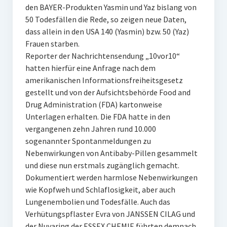
den BAYER-Produkten Yasmin und Yaz bislang von
50 Todesfällen die Rede, so zeigen neue Daten,
dass allein in den USA 140 (Yasmin) bzw. 50 (Yaz)
Frauen starben.
Reporter der Nachrichtensendung „10vor10“
hatten hierfür eine Anfrage nach dem
amerikanischen Informationsfreiheitsgesetz
gestellt und von der Aufsichtsbehörde Food and
Drug Administration (FDA) kartonweise
Unterlagen erhalten. Die FDA hatte in den
vergangenen zehn Jahren rund 10.000
sogenannter Spontanmeldungen zu
Nebenwirkungen von Antibaby-Pillen gesammelt
und diese nun erstmals zugänglich gemacht.
Dokumentiert werden harmlose Nebenwirkungen
wie Kopfweh und Schlaflosigkeit, aber auch
Lungenembolien und Todesfälle. Auch das
Verhütungspflaster Evra von JANSSEN CILAG und
der Nuvaring der ESSEX CHEMIE führten demnach