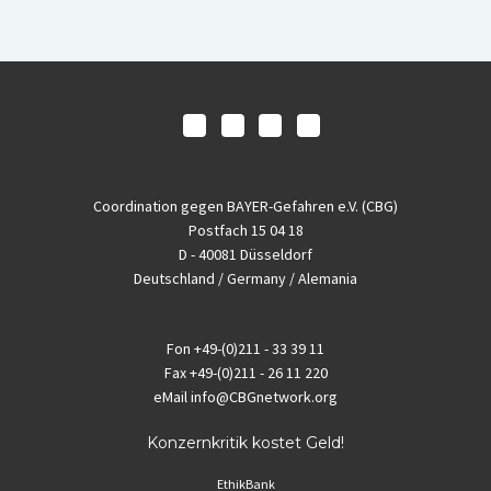
Coordination gegen BAYER-Gefahren e.V. (CBG)
Postfach 15 04 18
D - 40081 Düsseldorf
Deutschland / Germany / Alemania
Fon
+49-(0)211 - 33 39 11
Fax
+49-(0)211 - 26 11 220
eMail
info@CBGnetwork.org
Konzernkritik kostet Geld!
EthikBank