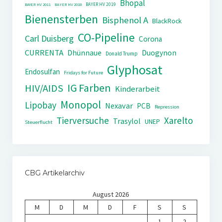
Bhopal
BAYER HV 2019
BAYER HV 2011
BAYER HV 2018
Bienensterben
Bisphenol A
BlackRock
CO-Pipeline
Carl Duisberg
Corona
CURRENTA
Dhünnaue
Duogynon
Donald Trump
Glyphosat
Endosulfan
Fridays for Future
IG Farben
HIV/AIDS
Kinderarbeit
Monopol
Lipobay
Nexavar
PCB
Repression
Tierversuche
Xarelto
Trasylol
UNEP
Steuerflucht
CBG Artikelarchiv
August 2026
M
D
M
D
F
S
S
1
2