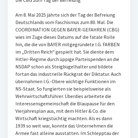
Die CBG zum Tag der Befreiung
Am 8. Mai 2025 jährte sich der Tag der Befreiung
Deutschlands vom Faschismus zum 80. Mal. Die
COORDINATION GEGEN BAYER-GEFAHREN (CBG)
wies im Zuge dieses Datums auf die fatale Rolle
hin, die die von BAYER mitgegründete I.G. FARBEN
im „Dritten Reich“ gespielt hat. Sie diente dem
Hitler-Regime durch üppige Parteispenden an die
NSDAP schon als Steigbügelhalter und bildete
fortan das industrielle Rückgrat der Diktatur. Auch
übernahmen I.G.-Obere wichtige Funktionen im
NS-Staat. So fungierten sie beispielsweise als
Wehrwirtschaftsführer. Überdies arbeitete die
Interessensgemeinschaft die Blaupause für den
Vierjahresplan aus, mit dem Hitler & Co. die
Wirtschaft kriegstüchtig machten. Als es dann
1939 so weit war, konnte das Unternehmen die
Armee fast alleine ausstatten. Im Schlepptau der