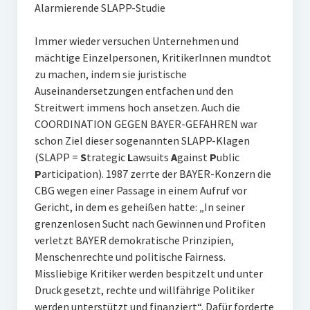
Alarmierende SLAPP-Studie
Immer wieder versuchen Unternehmen und
mächtige Einzelpersonen, KritikerInnen mundtot
zu machen, indem sie juristische
Auseinandersetzungen entfachen und den
Streitwert immens hoch ansetzen. Auch die
COORDINATION GEGEN BAYER-GEFAHREN war
schon Ziel dieser sogenannten SLAPP-Klagen
(SLAPP =
S
trategic
L
awsuits
A
gainst
P
ublic
P
articipation). 1987 zerrte der BAYER-Konzern die
CBG wegen einer Passage in einem Aufruf vor
Gericht, in dem es geheißen hatte: „In seiner
grenzenlosen Sucht nach Gewinnen und Profiten
verletzt BAYER demokratische Prinzipien,
Menschenrechte und politische Fairness.
Missliebige Kritiker werden bespitzelt und unter
Druck gesetzt, rechte und willfährige Politiker
werden unterstützt und finanziert“. Dafür forderte