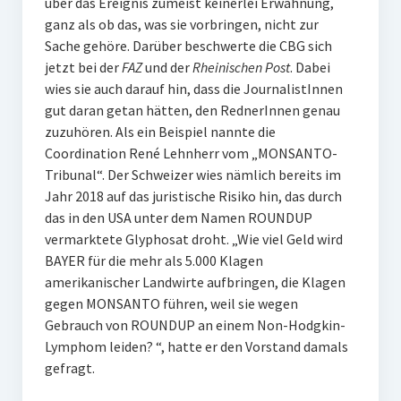
über das Ereignis zumeist keinerlei Erwähnung,
ganz als ob das, was sie vorbringen, nicht zur
Sache gehöre. Darüber beschwerte die CBG sich
jetzt bei der
FAZ
und der
Rheinischen Post
. Dabei
wies sie auch darauf hin, dass die JournalistInnen
gut daran getan hätten, den RednerInnen genau
zuzuhören. Als ein Beispiel nannte die
Coordination René Lehnherr vom „MONSANTO-
Tribunal“. Der Schweizer wies nämlich bereits im
Jahr 2018 auf das juristische Risiko hin, das durch
das in den USA unter dem Namen ROUNDUP
vermarktete Glyphosat droht. „Wie viel Geld wird
BAYER für die mehr als 5.000 Klagen
amerikanischer Landwirte aufbringen, die Klagen
gegen MONSANTO führen, weil sie wegen
Gebrauch von ROUNDUP an einem Non-Hodgkin-
Lymphom leiden? “, hatte er den Vorstand damals
gefragt.