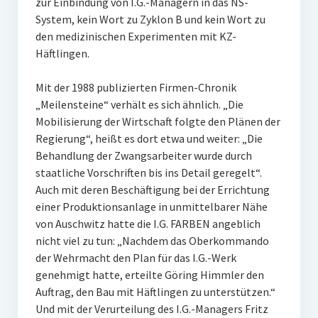
zur Einbindung von I.G.-Managern in das NS-
System, kein Wort zu Zyklon B und kein Wort zu
den medizinischen Experimenten mit KZ-
Häftlingen.
Mit der 1988 publizierten Firmen-Chronik
„Meilensteine“ verhält es sich ähnlich. „Die
Mobilisierung der Wirtschaft folgte den Plänen der
Regierung“, heißt es dort etwa und weiter: „Die
Behandlung der Zwangsarbeiter wurde durch
staatliche Vorschriften bis ins Detail geregelt“.
Auch mit deren Beschäftigung bei der Errichtung
einer Produktionsanlage in unmittelbarer Nähe
von Auschwitz hatte die I.G. FARBEN angeblich
nicht viel zu tun: „Nachdem das Oberkommando
der Wehrmacht den Plan für das I.G.-Werk
genehmigt hatte, erteilte Göring Himmler den
Auftrag, den Bau mit Häftlingen zu unterstützen.“
Und mit der Verurteilung des I.G.-Managers Fritz