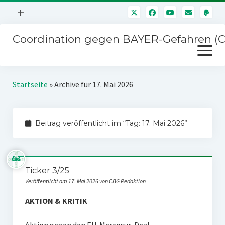
Menü
+
öffnen
Coordination gegen BAYER-Gefahren (
Mitmachen
Menü
Newsletter
öffnen
Presse
Kampagnen
Startseite
»
Archive für 17. Mai 2026
Über uns
BAYER-Hauptversammlungen
Kontakt
Beitrag veröffentlicht im “Tag:
17. Mai 2026
”
Stichwort BAYER
Impressum
Jahrestagung
Störfälle
Ticker 3/25
SPENDEN
Veröffentlicht am 17. Mai 2026 von CBG Redaktion
AKTION & KRITIK