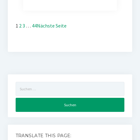
1
2
3
…
44
Nächste Seite
Suchen
nach:
TRANSLATE THIS PAGE: