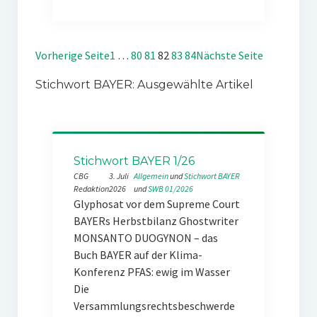
Vorherige Seite
1
…
80
81
82
83
84
Nächste Seite
Stichwort BAYER: Ausgewählte Artikel
Stichwort BAYER 1/26
CBG
3. Juli
Allgemein
 und 
Stichwort BAYER
Redaktion
2026
und 
SWB 01/2026
Glyphosat vor dem Supreme Court
BAYERs Herbstbilanz Ghostwriter
MONSANTO DUOGYNON – das
Buch BAYER auf der Klima-
Konferenz PFAS: ewig im Wasser
Die
Versammlungsrechtsbeschwerde