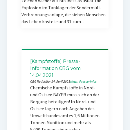
Zeichen wieder auf Business as usual. Die
Explosion im Tanklager der Sondermüll-
Verbrennungsanlage, die sieben Menschen
das Leben kostete und 31 zum…
[Kampfstoffe] Presse-
Information CBG vom
14.04.2021
CBG Redaktion
14. April 2021
News
, 
Presse-Infos
Chemische Kampfstoffe in Nord-
und Ostsee BAYER muss sich an der
Bergung beteiligen! In Nord- und
Ostsee lagern nach Angaben des
Umweltbundesamtes 1,6 Millionen
Tonnen Munition und mehr als
5.000 Tonnen chemischer…