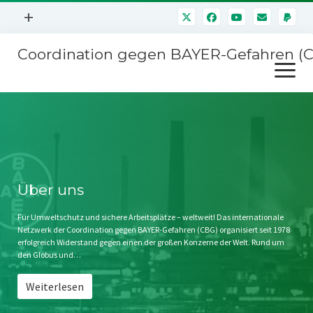
Menü
+
öffnen
Coordination gegen BAYER-Gefahren (
Mitmachen
Menü
Newsletter
öffnen
Presse
Kampagnen
Über uns
BAYER-Hauptversammlungen
Kontakt
Stichwort BAYER
Impressum
Über uns
Jahrestagung
Störfälle
Für Umweltschutz und sichere Arbeitsplätze – weltweit! Das internationale
Netzwerk der Coordination gegen BAYER-Gefahren (CBG) organisiert seit 1978
SPENDEN
erfolgreich Widerstand gegen einen der großen Konzerne der Welt. Rund um
den Globus und…
Weiterlesen