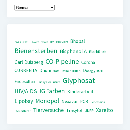
Bhopal
BAYER HV 2019
BAYER HV 2011
BAYER HV 2018
Bienensterben
Bisphenol A
BlackRock
CO-Pipeline
Carl Duisberg
Corona
CURRENTA
Dhünnaue
Duogynon
Donald Trump
Glyphosat
Endosulfan
Fridays for Future
IG Farben
HIV/AIDS
Kinderarbeit
Monopol
Lipobay
Nexavar
PCB
Repression
Tierversuche
Xarelto
Trasylol
UNEP
Steuerflucht