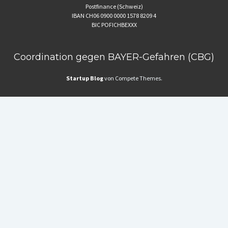
Postfinance (Schweiz)
IBAN CH06 0900 0000 1578 8209 4
BIC POFICHBEXXX
Coordination gegen BAYER-Gefahren (CBG)
Startup Blog
von Compete Themes.