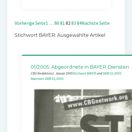
Vorherige Seite
1
…
80
81
82
83
84
Nächste Seite
Stichwort BAYER: Ausgewählte Artikel
01/2005: Abgeordnete in BAYER-Diensten
CBG Redaktion
1. Januar 2005
Stichwort BAYER
 und 
SWB 01/2005
Naproxen
SWB 01/2005