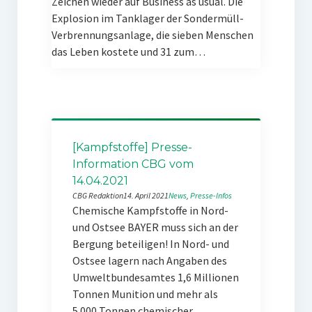
Zeichen wieder auf Business as usual. Die
Explosion im Tanklager der Sondermüll-
Verbrennungsanlage, die sieben Menschen
das Leben kostete und 31 zum…
[Kampfstoffe] Presse-
Information CBG vom
14.04.2021
CBG Redaktion
14. April 2021
News
, 
Presse-Infos
Chemische Kampfstoffe in Nord-
und Ostsee BAYER muss sich an der
Bergung beteiligen! In Nord- und
Ostsee lagern nach Angaben des
Umweltbundesamtes 1,6 Millionen
Tonnen Munition und mehr als
5.000 Tonnen chemischer…