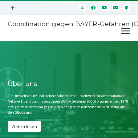
Menü
+
öffnen
Coordination gegen BAYER-Gefahren (
Mitmachen
Menü
Newsletter
öffnen
Presse
Kampagnen
Über uns
BAYER-Hauptversammlungen
Kontakt
Stichwort BAYER
Impressum
Über uns
Jahrestagung
Störfälle
Für Umweltschutz und sichere Arbeitsplätze – weltweit! Das internationale
Netzwerk der Coordination gegen BAYER-Gefahren (CBG) organisiert seit 1978
SPENDEN
erfolgreich Widerstand gegen einen der großen Konzerne der Welt. Rund um
den Globus und…
Weiterlesen