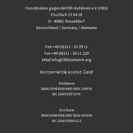
Coordination gegen BAYER-Gefahren e.V. (CBG)
Postfach 15 04 18
D - 40081 Düsseldorf
Deutschland / Germany / Alemania
Fon
+49-(0)211 - 33 39 11
Fax
+49-(0)211 - 26 11 220
eMail
info@CBGnetwork.org
Konzernkritik kostet Geld!
EthikBank
IBAN DE94 8309 4495 0003 1999 91
BIC GENODEF1ETK
GLS-Bank
IBAN DE88 4306 0967 8016 5330 00
BIC GENODEM1GLS