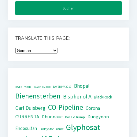
TRANSLATE THIS PAGE:
Bhopal
BAYER HV 2019
BAYER HV 2011
BAYER HV 2018
Bienensterben
Bisphenol A
BlackRock
CO-Pipeline
Carl Duisberg
Corona
CURRENTA
Dhünnaue
Duogynon
Donald Trump
Glyphosat
Endosulfan
Fridays for Future