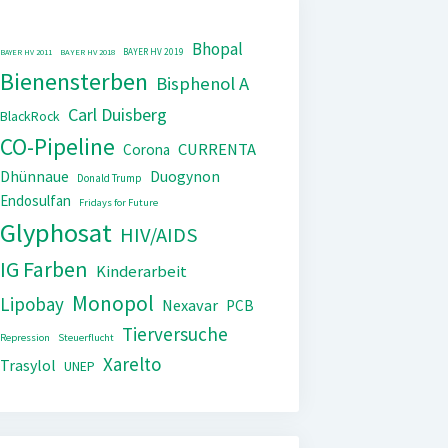
Bhopal
BAYER HV 2019
BAYER HV 2011
BAYER HV 2018
Bienensterben
Bisphenol A
Carl Duisberg
BlackRock
CO-Pipeline
CURRENTA
Corona
Dhünnaue
Duogynon
Donald Trump
Endosulfan
Fridays for Future
Glyphosat
HIV/AIDS
IG Farben
Kinderarbeit
Monopol
Lipobay
Nexavar
PCB
Tierversuche
Repression
Steuerflucht
Xarelto
Trasylol
UNEP