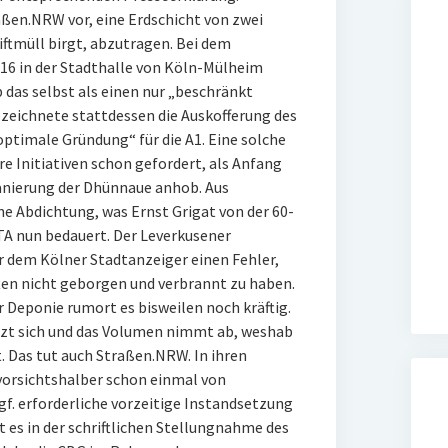
aßen.NRW vor, eine Erdschicht von zwei
iftmüll birgt, abzutragen. Bei dem
016 in der Stadthalle von Köln-Mülheim
 das selbst als einen nur „beschränkt
bezeichnete stattdessen die Auskofferung des
optimale Gründung“ für die A1. Eine solche
e Initiativen schon gefordert, als Anfang
Sanierung der Dhünnaue anhob. Aus
e Abdichtung, was Ernst Grigat von der 60-
 nun bedauert. Der Leverkusener
 dem Kölner Stadtanzeiger einen Fehler,
ten nicht geborgen und verbrannt zu haben.
r Deponie rumort es bisweilen noch kräftig.
etzt sich und das Volumen nimmt ab, weshab
 Das tut auch Straßen.NRW. In ihren
vorsichtshalber schon einmal von
f. erforderliche vorzeitige Instandsetzung
t es in der schriftlichen Stellungnahme des