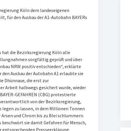
sregierung Köln dem landeseigenen
ilt, für den Ausbau der A1-Autobahn BAYERs
hat die Bezirksregierung Köln alle
lungnahmen sorgfältig geprüft und über
nbau NRW positiv entschieden“, erklärte
r den Ausbau der Autobahn A1 erlaubte sie
 Dhünnaue, die erst zur
er Arbeit halbwegs gesichert wurde, wieder
 BAYER-GEFAHREN (CBG) protestierte
nverantwortlich von der Bezirksregierung,
legen zu lassen, in dem Millionen Tonnen
r Arsen und Chrom bis zu Blei schlummern.
 beschwört sie damit Gefahren für Mensch,
er entsprechenden Presseerklärung.