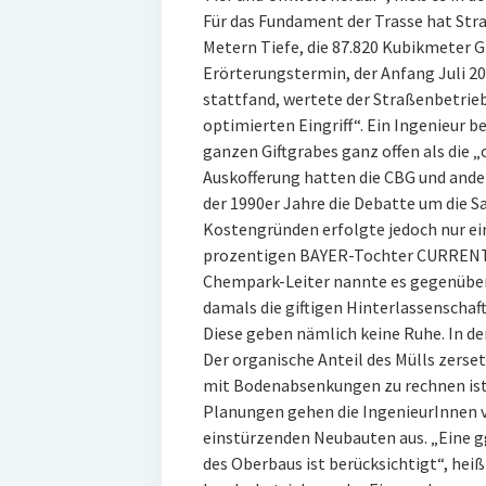
Für das Fundament der Trasse hat Str
Metern Tiefe, die 87.820 Kubikmeter G
Erörterungstermin, der Anfang Juli 2
stattfand, wertete der Straßenbetrieb
optimierten Eingriff“. Ein Ingenieur 
ganzen Giftgrabes ganz offen als die „
Auskofferung hatten die CBG und ander
der 1990er Jahre die Debatte um die 
Kostengründen erfolgte jedoch nur ein
prozentigen BAYER-Tochter CURRENTA
Chempark-Leiter nannte es gegenüber
damals die giftigen Hinterlassenschaf
Diese geben nämlich keine Ruhe. In de
Der organische Anteil des Mülls zers
mit Bodenabsenkungen zu rechnen ist.
Planungen gehen die IngenieurInnen 
einstürzenden Neubauten aus. „Eine gg
des Oberbaus ist berücksichtigt“, heiß