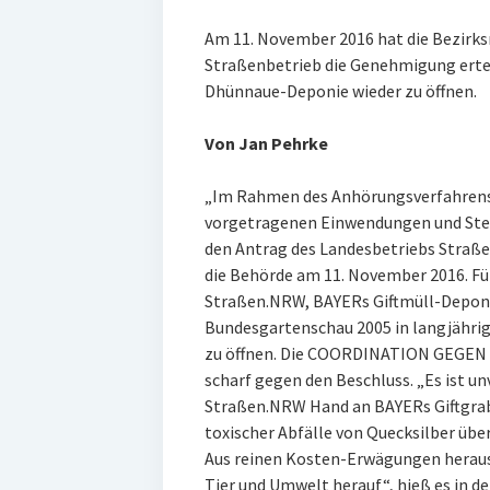
Am 11. November 2016 hat die Bezirk
Straßenbetrieb die Genehmigung erte
Dhünnaue-Deponie wieder zu öffnen.
Von Jan Pehrke
„Im Rahmen des Anhörungsverfahrens 
vorgetragenen Einwendungen und Stel
den Antrag des Landesbetriebs Straße
die Behörde am 11. November 2016. Fü
Straßen.NRW, BAYERs Giftmüll-Deponie
Bundesgartenschau 2005 in langjährig
zu öffnen. Die COORDINATION GEGEN
scharf gegen den Beschluss. „Es ist u
Straßen.NRW Hand an BAYERs Giftgrab 
toxischer Abfälle von Quecksilber übe
Aus reinen Kosten-Erwägungen heraus
Tier und Umwelt herauf“, hieß es in d