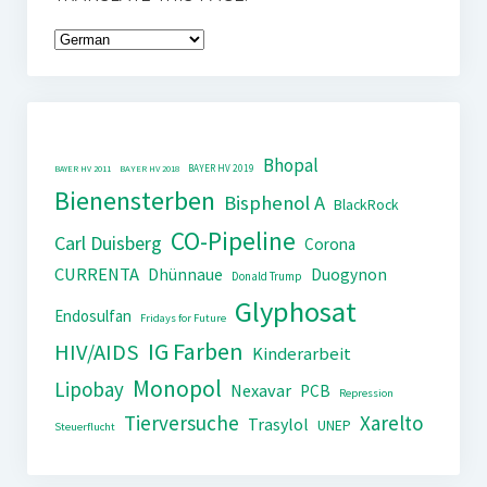
Bhopal
BAYER HV 2019
BAYER HV 2011
BAYER HV 2018
Bienensterben
Bisphenol A
BlackRock
CO-Pipeline
Carl Duisberg
Corona
CURRENTA
Dhünnaue
Duogynon
Donald Trump
Glyphosat
Endosulfan
Fridays for Future
IG Farben
HIV/AIDS
Kinderarbeit
Monopol
Lipobay
Nexavar
PCB
Repression
Tierversuche
Xarelto
Trasylol
UNEP
Steuerflucht