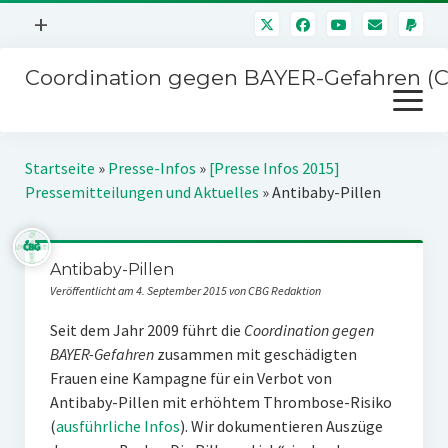
Menü
+
öffnen
Coordination gegen BAYER-Gefahren (
Mitmachen
Menü
Newsletter
öffnen
Presse
Kampagnen
Startseite
»
Presse-Infos
»
[Presse Infos 2015]
Über uns
Pressemitteilungen und Aktuelles
»
Antibaby-Pillen
BAYER-Hauptversammlungen
Kontakt
Stichwort BAYER
Impressum
Antibaby-Pillen
Jahrestagung
Veröffentlicht am 4. September 2015 von CBG Redaktion
Störfälle
Seit dem Jahr 2009 führt die
Coordination gegen
SPENDEN
BAYER-Gefahren
zusammen mit geschädigten
Frauen eine Kampagne für ein Verbot von
Antibaby-Pillen mit erhöhtem Thrombose-Risiko
(
ausführliche Infos
). Wir dokumentieren Auszüge