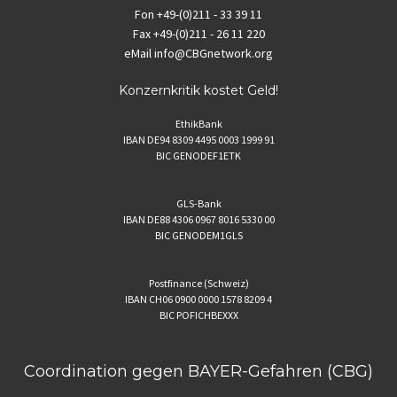
Fon
+49-(0)211 - 33 39 11
Fax
+49-(0)211 - 26 11 220
eMail
info@CBGnetwork.org
Konzernkritik kostet Geld!
EthikBank
IBAN DE94 8309 4495 0003 1999 91
BIC GENODEF1ETK
GLS-Bank
IBAN DE88 4306 0967 8016 5330 00
BIC GENODEM1GLS
Postfinance (Schweiz)
IBAN CH06 0900 0000 1578 8209 4
BIC POFICHBEXXX
Coordination gegen BAYER-Gefahren (CBG)