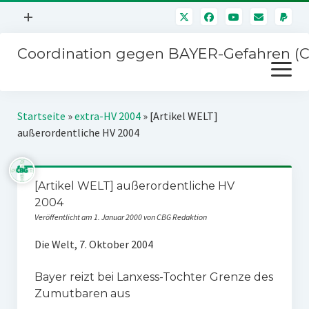
Menü
+
öffnen
Coordination gegen BAYER-Gefahren (
Mitmachen
Menü
Newsletter
öffnen
Presse
Kampagnen
Startseite
»
extra-HV 2004
»
[Artikel WELT]
Über uns
außerordentliche HV 2004
BAYER-Hauptversammlungen
Kontakt
Stichwort BAYER
Impressum
[Artikel WELT] außerordentliche HV
Jahrestagung
2004
Störfälle
Veröffentlicht am 1. Januar 2000 von CBG Redaktion
SPENDEN
Die Welt, 7. Oktober 2004
Bayer reizt bei Lanxess-Tochter Grenze des
Zumutbaren aus