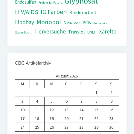
Glyphosat
Endosulfan
Fridays for Future
IG Farben
HIV/AIDS
Kinderarbeit
Monopol
Lipobay
Nexavar
PCB
Repression
Tierversuche
Xarelto
Trasylol
UNEP
Steuerflucht
CBG Artikelarchiv
August 2026
M
D
M
D
F
S
S
1
2
3
4
5
6
7
8
9
10
11
12
13
14
15
16
17
18
19
20
21
22
23
24
25
26
27
28
29
30