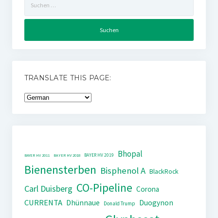
nach:
TRANSLATE THIS PAGE:
Bhopal
BAYER HV 2019
BAYER HV 2011
BAYER HV 2018
Bienensterben
Bisphenol A
BlackRock
CO-Pipeline
Carl Duisberg
Corona
CURRENTA
Dhünnaue
Duogynon
Donald Trump