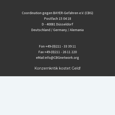
Coordination gegen BAYER-Gefahren e.V. (CBG)
Postfach 15 04 18
D - 40081 Düsseldorf
Deutschland / Germany / Alemania
Fon
+49-(0)211 - 33 39 11
Fax
+49-(0)211 - 26 11 220
eMail
info@CBGnetwork.org
Konzernkritik kostet Geld!
EthikBank
IBAN DE94 8309 4495 0003 1999 91
BIC GENODEF1ETK
GLS-Bank
IBAN DE88 4306 0967 8016 5330 00
BIC GENODEM1GLS