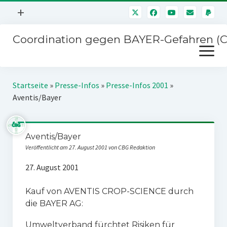
Menü
+
öffnen
Coordination gegen BAYER-Gefahren (
Mitmachen
Menü
Newsletter
öffnen
Presse
Kampagnen
Startseite
»
Presse-Infos
»
Presse-Infos 2001
»
Über uns
Aventis/Bayer
BAYER-Hauptversammlungen
Kontakt
Stichwort BAYER
Impressum
Aventis/Bayer
Jahrestagung
Veröffentlicht am 27. August 2001 von CBG Redaktion
Störfälle
27. August 2001
SPENDEN
Kauf von AVENTIS CROP-SCIENCE durch
die BAYER AG:
Umweltverband fürchtet Risiken für