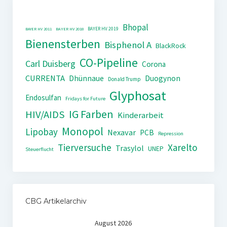
Bhopal
BAYER HV 2019
BAYER HV 2011
BAYER HV 2018
Bienensterben
Bisphenol A
BlackRock
CO-Pipeline
Carl Duisberg
Corona
CURRENTA
Dhünnaue
Duogynon
Donald Trump
Glyphosat
Endosulfan
Fridays for Future
IG Farben
HIV/AIDS
Kinderarbeit
Monopol
Lipobay
Nexavar
PCB
Repression
Tierversuche
Xarelto
Trasylol
UNEP
Steuerflucht
CBG Artikelarchiv
August 2026