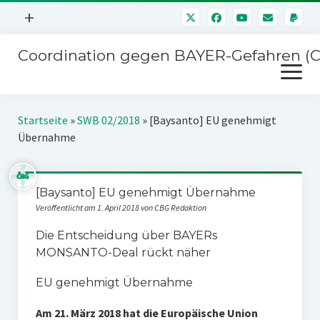
Menü
+
öffnen
Coordination gegen BAYER-Gefahren (
Mitmachen
Menü
Newsletter
öffnen
Presse
Kampagnen
Startseite
»
SWB 02/2018
»
[Baysanto] EU genehmigt
Über uns
Übernahme
BAYER-Hauptversammlungen
Kontakt
Stichwort BAYER
Impressum
[Baysanto] EU genehmigt Übernahme
Jahrestagung
Veröffentlicht am 1. April 2018 von CBG Redaktion
Störfälle
Die Entscheidung über BAYERs
SPENDEN
MONSANTO-Deal rückt näher
EU genehmigt Übernahme
Am 21. März 2018 hat die Europäische Union