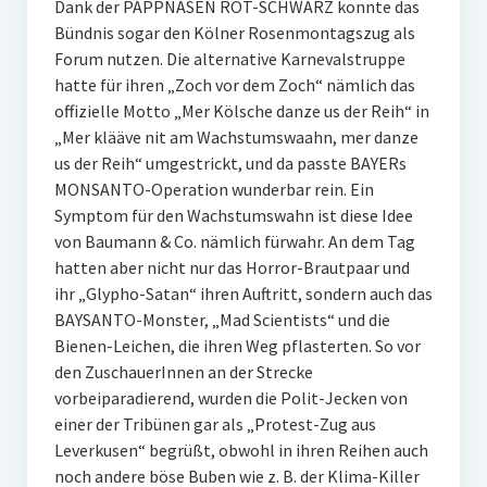
Dank der PAPPNASEN ROT-SCHWARZ konnte das
Bündnis sogar den Kölner Rosenmontagszug als
Forum nutzen. Die alternative Karnevalstruppe
hatte für ihren „Zoch vor dem Zoch“ nämlich das
offizielle Motto „Mer Kölsche danze us der Reih“ in
„Mer klääve nit am Wachstumswaahn, mer danze
us der Reih“ umgestrickt, und da passte BAYERs
MONSANTO-Operation wunderbar rein. Ein
Symptom für den Wachstumswahn ist diese Idee
von Baumann & Co. nämlich fürwahr. An dem Tag
hatten aber nicht nur das Horror-Brautpaar und
ihr „Glypho-Satan“ ihren Auftritt, sondern auch das
BAYSANTO-Monster, „Mad Scientists“ und die
Bienen-Leichen, die ihren Weg pflasterten. So vor
den ZuschauerInnen an der Strecke
vorbeiparadierend, wurden die Polit-Jecken von
einer der Tribünen gar als „Protest-Zug aus
Leverkusen“ begrüßt, obwohl in ihren Reihen auch
noch andere böse Buben wie z. B. der Klima-Killer