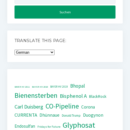
nach:
TRANSLATE THIS PAGE:
Bhopal
BAYER HV 2019
BAYER HV 2011
BAYER HV 2018
Bienensterben
Bisphenol A
BlackRock
CO-Pipeline
Carl Duisberg
Corona
CURRENTA
Dhünnaue
Duogynon
Donald Trump
Glyphosat
Endosulfan
Fridays for Future