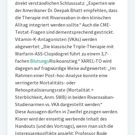
direkt verständlichen Schlusssatz: „Experten wie
der Amerikaner Dr. Deepak Bhatt empfehlen, dass
die Therapie mit Rivaroxaban in den klinischen
Alltag integriert werden sollte.“ Auch die CME-
Testat-Fragen sind dementsprechend gestrickt.
Vitamin-K-Antagonisten (VKAs) werden
abgewertet: „Die klassische Triple-Therapie mit
Warfarin-ASS-Clopidogrel führt zu einem 3,7-
fachen
Blutungs
Risikoanstieg.“ XAREL-TO wird
dagegen auf fragwürdige Weise aufgewertet: „Im
Rahmen einer Post-hoc-Analyse konnte eine
verringerte Mortalitäts- oder
Rehospitalisierungsrate (Mortalität =
Sterblichkeit, Anm. SWB) in beiden Rivaroxaban-
Studienarmen vs. VKA dargestellt werden.“
Diese Aussagen dürfen in Zweifel gezogen werden.
Klarer wird der einseitig werbende Inhalt des
Handouts (und des Vortrags), wenn man sich die
Interessenkonflikte ansieht: Professor Bode