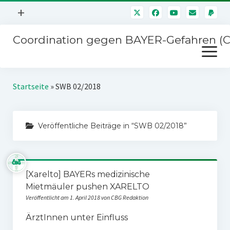
Menü
+
öffnen
Coordination gegen BAYER-Gefahren (
Mitmachen
Menü
Newsletter
öffnen
Presse
Kampagnen
Startseite
»
SWB 02/2018
Über uns
BAYER-Hauptversammlungen
Kontakt
Veröffentliche Beiträge in “SWB 02/2018”
Stichwort BAYER
Impressum
Jahrestagung
Störfälle
[Xarelto] BAYERs medizinische
SPENDEN
Mietmäuler pushen XARELTO
Veröffentlicht am 1. April 2018 von CBG Redaktion
ÄrztInnen unter Einfluss