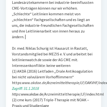
Landesärztekammern bei industrie-beeinflussten
CME-Vorträgen können nur wir erhöhen.
„Schlechte“ Leitlinien kommen meist von
„schlechten“ Fachgesellschaften und es liegt an
uns, die industrie-freundlichen Fachgesellschaften
und ihre Leitlinienarbeit von innen heraus zu
ändern. ⎜
Dr. med. Niklas Schurig ist Hausarzt in Rastatt,
Vorstandsmitglied bei MEZIS e. V. und arbeitet bei
leitlinienwatch.de sowie der AG CME mit.
Interessenkonflikte: keine weiteren
(1) AKDÄ (2016) Leitfaden „Orale Antikoagulation
bei nicht valvulärem Vorhofflimmern“
https:
www.akdae.de/Arzneimitteltherapie/LF/OAKVHF/index
Zugriff: 31.1.2018
https:
www.akdae.de/Arzneimitteltherapie/LF/index.html
(2) cme kurs (2017) Triple-Therapie mit NOAK –
Praxis und Studienlage