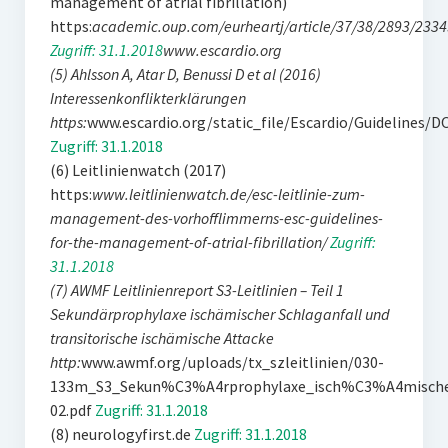
management of atrial fibrillation)
https:
academic.oup.com/eurheartj/article/37/38/2893/233
Zugriff: 31.1.2018
www.escardio.org
(5) Ahlsson A, Atar D, Benussi D et al (2016)
Interessenkonflikterklärungen
https:
www.escardio.org/static_file/Escardio/Guidelines
Zugriff: 31.1.2018
(6) Leitlinienwatch (2017)
https:
www.leitlinienwatch.de/esc-leitlinie-zum-
management-des-vorhofflimmerns-esc-guidelines-
for-the-management-of-atrial-fibrillation/
Zugriff:
31.1.2018
(7) AWMF Leitlinienreport S3-Leitlinien – Teil 1
Sekundärprophylaxe ischämischer Schlaganfall und
transitorische ischämische Attacke
http:
www.awmf.org/uploads/tx_szleitlinien/030-
133m_S3_Sekun%C3%A4rprophylaxe_isch%C3%A4mischer
02.pdf
Zugriff: 31.1.2018
(8) neurologyfirst.de
Zugriff: 31.1.2018