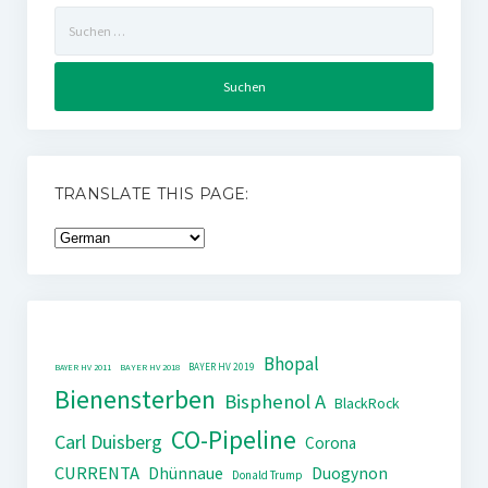
Suchen
nach:
TRANSLATE THIS PAGE:
Bhopal
BAYER HV 2019
BAYER HV 2011
BAYER HV 2018
Bienensterben
Bisphenol A
BlackRock
CO-Pipeline
Carl Duisberg
Corona
CURRENTA
Dhünnaue
Duogynon
Donald Trump