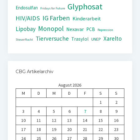
Glyphosat
Endosulfan
Fridays for Future
IG Farben
HIV/AIDS
Kinderarbeit
Monopol
Lipobay
Nexavar
PCB
Repression
Tierversuche
Xarelto
Trasylol
UNEP
Steuerflucht
CBG Artikelarchiv
August 2026
M
D
M
D
F
S
S
1
2
3
4
5
6
7
8
9
10
11
12
13
14
15
16
17
18
19
20
21
22
23
24
25
26
27
28
29
30