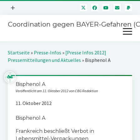
Menü
+
öffnen
Coordination gegen BAYER-Gefahren (
Mitmachen
Menü
Newsletter
öffnen
Presse
Kampagnen
Startseite
»
Presse-Infos
»
[Presse Infos 2012]
Über uns
Pressemitteilungen und Aktuelles
»
Bisphenol A
BAYER-Hauptversammlungen
Kontakt
Stichwort BAYER
Impressum
Bisphenol A
Jahrestagung
Veröffentlicht am 11. Oktober 2012 von CBG Redaktion
Störfälle
11. Oktober 2012
SPENDEN
Bisphenol A
Frankreich beschließt Verbot in
Lebensmittel-Verpackungen