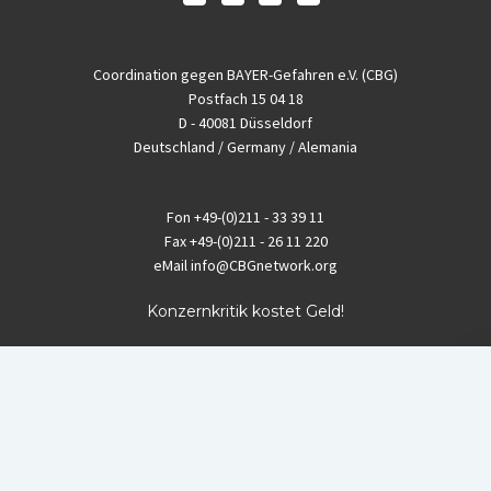
Coordination gegen BAYER-Gefahren e.V. (CBG)
Postfach 15 04 18
D - 40081 Düsseldorf
Deutschland / Germany / Alemania
Fon
+49-(0)211 - 33 39 11
Fax
+49-(0)211 - 26 11 220
eMail
info@CBGnetwork.org
Konzernkritik kostet Geld!
EthikBank
IBAN DE94 8309 4495 0003 1999 91
BIC GENODEF1ETK
GLS-Bank
IBAN DE88 4306 0967 8016 5330 00
BIC GENODEM1GLS