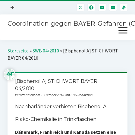
Menü
+
öffnen
Coordination gegen BAYER-Gefahren (
Mitmachen
Menü
Newsletter
öffnen
Presse
Kampagnen
Startseite
»
SWB 04/2010
»
[Bisphenol A] STICHWORT
Über uns
BAYER 04/2010
BAYER-Hauptversammlungen
Kontakt
Stichwort BAYER
Impressum
[Bisphenol A] STICHWORT BAYER
Jahrestagung
04/2010
Störfälle
Veröffentlicht am 1. Oktober 2010 von CBG Redaktion
SPENDEN
Nachbarländer verbieten Bisphenol A
Risiko-Chemikalie in Trinkflaschen
Dänemark, Frankreich und Kanada setzen eine