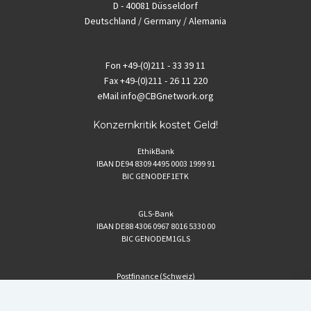
D - 40081 Düsseldorf
Deutschland / Germany / Alemania
Fon
+49-(0)211 - 33 39 11
Fax
+49-(0)211 - 26 11 220
eMail
info@CBGnetwork.org
Konzernkritik kostet Geld!
EthikBank
IBAN DE94 8309 4495 0003 1999 91
BIC GENODEF1ETK
GLS-Bank
IBAN DE88 4306 0967 8016 5330 00
BIC GENODEM1GLS
Postfinance (Schweiz)
IBAN CH06 0900 0000 1578 8209 4
BIC POFICHBEXXX