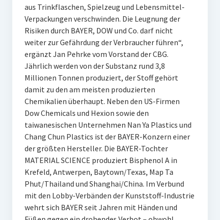
aus Trinkflaschen, Spielzeug und Lebensmittel-
Verpackungen verschwinden. Die Leugnung der
Risiken durch BAYER, DOW und Co. darf nicht
weiter zur Gefährdung der Verbraucher führen“,
ergänzt Jan Pehrke vom Vorstand der CBG.
Jährlich werden von der Substanz rund 3,8
Millionen Tonnen produziert, der Stoff gehört
damit zu den am meisten produzierten
Chemikalien überhaupt. Neben den US-Firmen
Dow Chemicals und Hexion sowie den
taiwanesischen Unternehmen Nan Ya Plastics und
Chang Chun Plastics ist der BAYER-Konzern einer
der größten Hersteller. Die BAYER-Tochter
MATERIAL SCIENCE produziert Bisphenol A in
Krefeld, Antwerpen, Baytown/Texas, Map Ta
Phut/Thailand und Shanghai/China. Im Verbund
mit den Lobby-Verbänden der Kunststoff-Industrie
wehrt sich BAYER seit Jahren mit Händen und
Füßen gegen ein drohendes Verbot – obwohl