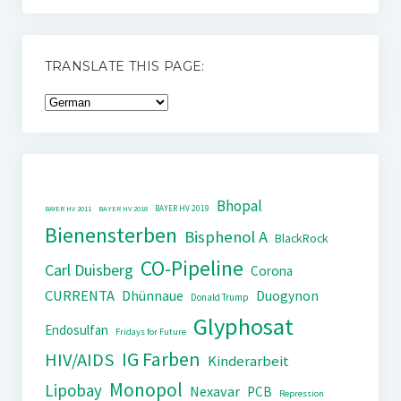
TRANSLATE THIS PAGE:
Bhopal
BAYER HV 2019
BAYER HV 2011
BAYER HV 2018
Bienensterben
Bisphenol A
BlackRock
CO-Pipeline
Carl Duisberg
Corona
CURRENTA
Dhünnaue
Duogynon
Donald Trump
Glyphosat
Endosulfan
Fridays for Future
IG Farben
HIV/AIDS
Kinderarbeit
Monopol
Lipobay
Nexavar
PCB
Repression