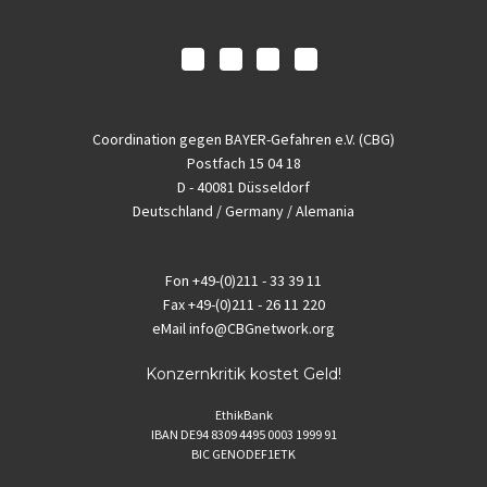
Coordination gegen BAYER-Gefahren e.V. (CBG)
Postfach 15 04 18
D - 40081 Düsseldorf
Deutschland / Germany / Alemania
Fon
+49-(0)211 - 33 39 11
Fax
+49-(0)211 - 26 11 220
eMail
info@CBGnetwork.org
Konzernkritik kostet Geld!
EthikBank
IBAN DE94 8309 4495 0003 1999 91
BIC GENODEF1ETK