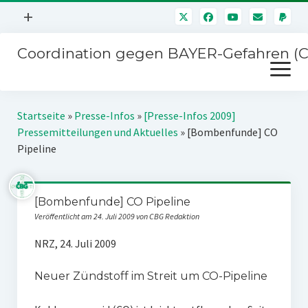
Menü
+
öffnen
Coordination gegen BAYER-Gefahren (
Mitmachen
Menü
Newsletter
öffnen
Presse
Kampagnen
Startseite
»
Presse-Infos
»
[Presse-Infos 2009]
Über uns
Pressemitteilungen und Aktuelles
»
[Bombenfunde] CO
BAYER-Hauptversammlungen
Pipeline
Kontakt
Stichwort BAYER
Impressum
Jahrestagung
[Bombenfunde] CO Pipeline
Störfälle
Veröffentlicht am 24. Juli 2009 von CBG Redaktion
SPENDEN
NRZ, 24. Juli 2009
Neuer Zündstoff im Streit um CO-Pipeline