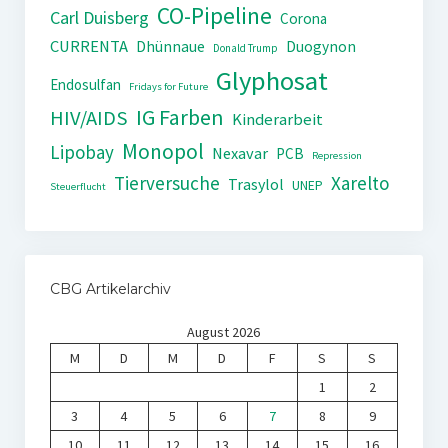
CO-Pipeline
Carl Duisberg
Corona
CURRENTA
Dhünnaue
Duogynon
Donald Trump
Glyphosat
Endosulfan
Fridays for Future
IG Farben
HIV/AIDS
Kinderarbeit
Monopol
Lipobay
Nexavar
PCB
Repression
Tierversuche
Xarelto
Trasylol
UNEP
Steuerflucht
CBG Artikelarchiv
August 2026
M
D
M
D
F
S
S
1
2
3
4
5
6
7
8
9
10
11
12
13
14
15
16