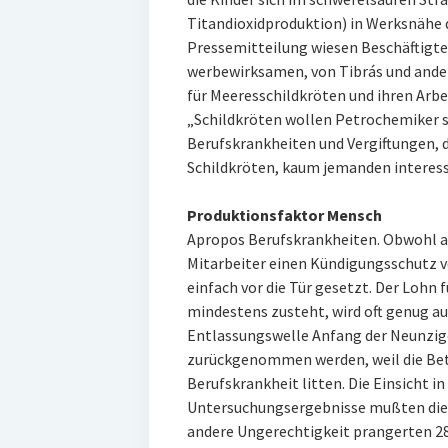
Titandioxidproduktion) in Werksnähe d
Pressemitteilung wiesen Beschäftigt
werbewirksamen, von Tibrás und and
für Meeresschildkröten und ihren Arbe
„Schildkröten wollen Petrochemiker s
Berufskrankheiten und Vergiftungen, 
Schildkröten, kaum jemanden interess
Produktionsfaktor Mensch
Apropos Berufskrankheiten. Obwohl an
Mitarbeiter einen Kündigungsschutz v
einfach vor die Tür gesetzt. Der Lohn 
mindestens zusteht, wird oft genug au
Entlassungswelle Anfang der Neunzi
zurückgenommen werden, weil die Betr
Berufskrankheit litten. Die Einsicht i
Untersuchungsergebnisse mußten die A
andere Ungerechtigkeit prangerten 2