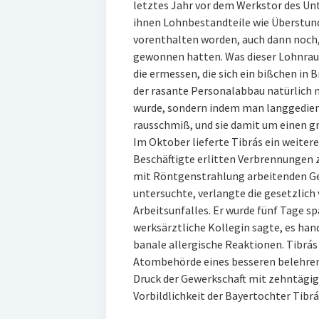
letztes Jahr vor dem Werkstor des Un
ihnen Lohnbestandteile wie Überstun
vorenthalten worden, auch dann noch, 
gewonnen hatten. Was dieser Lohnraub
die ermessen, die sich ein bißchen in B
der rasante Personalabbau natürlich 
wurde, sondern indem man langgedient
rausschmiß, und sie damit um einen g
Im Oktober lieferte Tibrás ein weitere
Beschäftigte erlitten Verbrennungen z.
mit Röntgenstrahlung arbeitenden Gerä
untersuchte, verlangte die gesetzlich
Arbeitsunfalles. Er wurde fünf Tage s
werksärztliche Kollegin sagte, es han
banale allergische Reaktionen. Tibrás
Atombehörde eines besseren belehren 
Druck der Gewerkschaft mit zehntägige
Vorbildlichkeit der Bayertochter Tibrá