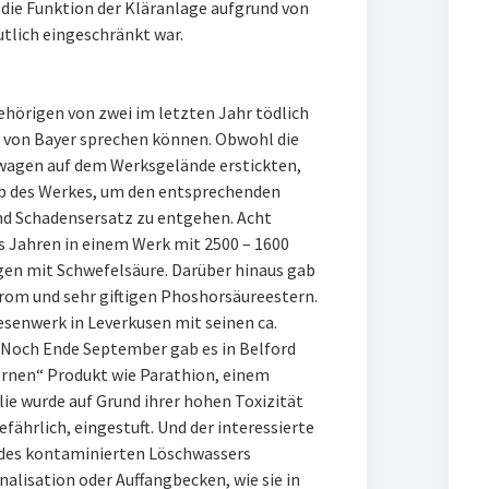
 die Funktion der Kläranlage aufgrund von
utlich eingeschränkt war.
ehörigen von zwei im letzten Jahr tödlich
t von Bayer sprechen können. Obwohl die
wagen auf dem Werksgelände erstickten,
lb des Werkes, um den entsprechenden
d Schadensersatz zu entgehen. Acht
s Jahren in einem Werk mit 2500 – 1600
ngen mit Schwefelsäure. Darüber hinaus gab
om und sehr giftigen Phoshorsäureestern.
esenwerk in Leverkusen mit seinen ca.
. Noch Ende September gab es in Belford
rnen“ Produkt wie Parathion, einem
e wurde auf Grund ihrer hohen Toxizität
fährlich, eingestuft. Und der interessierte
l des kontaminierten Löschwassers
nalisation oder Auffangbecken, wie sie in