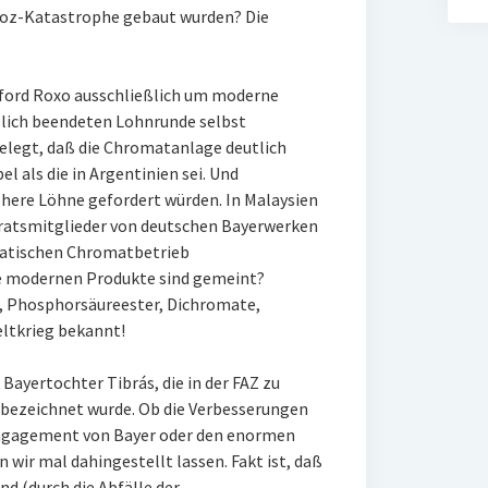
doz-Katastrophe gebaut wurden? Die
elford Roxo ausschließlich um moderne
zlich beendeten Lohnrunde selbst
elegt, daß die Chromatanlage deutlich
 als die in Argentinien sei. Und
öhere Löhne gefordert würden. In Malaysien
ebsratsmitglieder von deutschen Bayerwerken
matischen Chromatbetrieb
e modernen Produkte sind gemeint?
, Phosphorsäureester, Dichromate,
eltkrieg bekannt!
 Bayertochter Tibrás, die in der FAZ zu
 bezeichnet wurde. Ob die Verbesserungen
ngagement von Bayer oder den enormen
 wir mal dahingestellt lassen. Fakt ist, daß
nd (durch die Abfälle der