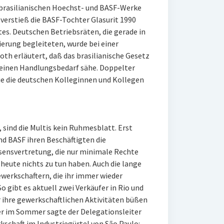
ie brasilianischen Hoechst- und BASF-Werke
o verstieß die BASF-Tochter Glasurit 1990
es. Deutschen Betriebsräten, die gerade in
erung begleiteten, wurde bei einer
th erläutert, daß das brasilianische Gesetz
keinen Handlungsbedarf sähe. Doppelter
e die deutschen Kolleginnen und Kollegen
sind die Multis kein Ruhmesblatt. Erst
d BASF ihren Beschäftigten die
ssensvertretung, die nur minimale Rechte
 heute nichts zu tun haben. Auch die lange
werkschaftern, die ihr immer wieder
o gibt es aktuell zwei Verkäufer in Rio und
r ihre gewerkschaftlichen Aktivitäten büßen
er im Sommer sagte der Delegationsleiter
schaft im Industriegürtel von São Paulo: