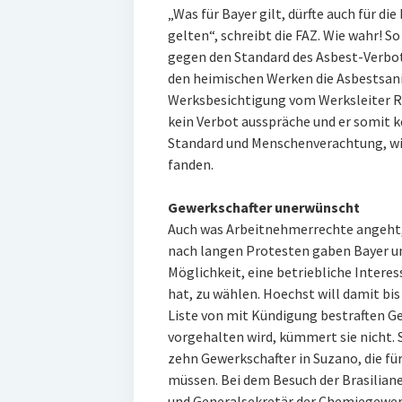
„Was für Bayer gilt, dürfte auch für d
gelten“, schreibt die FAZ. Wie wahr! S
gegen den Standard des Asbest-Verbot
den heimischen Werken die Asbestsani
Werksbesichtigung vom Werksleiter Ro
kein Verbot ausspräche und er somit 
Standard und Menschenverachtung, wi
fanden.
Gewerkschafter unerwünscht
Auch was Arbeitnehmerrechte angeht, 
nach langen Protesten gaben Bayer un
Möglichkeit, eine betriebliche Intere
hat, zu wählen. Hoechst will damit bis
Liste von mit Kündigung bestraften Ge
vorgehalten wird, kümmert sie nicht. S
zehn Gewerkschafter in Suzano, die fü
müssen. Bei dem Besuch der Brasilian
und Generalsekretär der Chemiegewerk