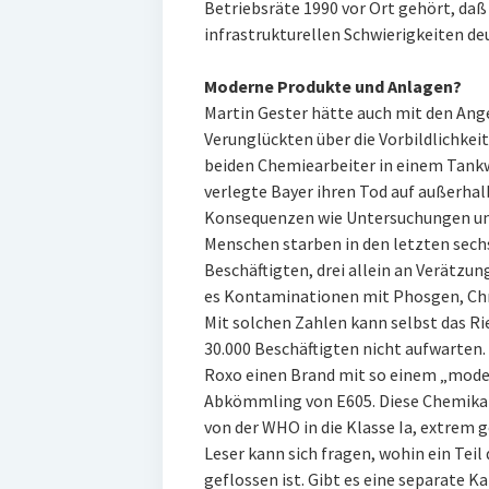
Betriebsräte 1990 vor Ort gehört, daß
infrastrukturellen Schwierigkeiten de
Moderne Produkte und Anlagen?
Martin Gester hätte auch mit den Ang
Verunglückten über die Vorbildlichkei
beiden Chemiearbeiter in einem Tank
verlegte Bayer ihren Tod auf außerha
Konsequenzen wie Untersuchungen un
Menschen starben in den letzten sech
Beschäftigten, drei allein an Verätzu
es Kontaminationen mit Phosgen, Chr
Mit solchen Zahlen kann selbst das Ri
30.000 Beschäftigten nicht aufwarten
Roxo einen Brand mit so einem „mode
Abkömmling von E605. Diese Chemikali
von der WHO in die Klasse Ia, extrem ge
Leser kann sich fragen, wohin ein Tei
geflossen ist. Gibt es eine separate Ka