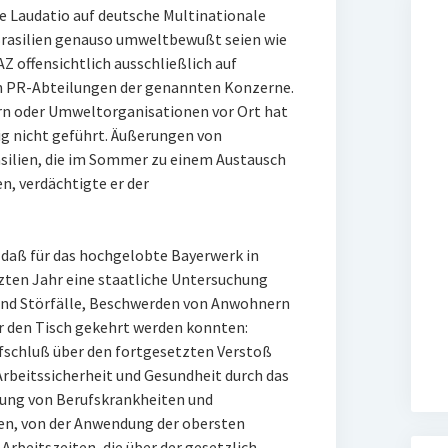
ne Laudatio auf deutsche Multinationale
Brasilien genauso umweltbewußt seien wie
AZ offensichtlich ausschließlich auf
 PR-Abteilungen der genannten Konzerne.
n oder Umweltorganisationen vor Ort hat
ig nicht geführt. Äußerungen von
asilien, die im Sommer zu einem Austausch
, verdächtigte er der
 daß für das hochgelobte Bayerwerk in
tzten Jahr eine staatliche Untersuchung
und Störfälle, Beschwerden von Anwohnern
r den Tisch gekehrt werden konnten:
ufschluß über den fortgesetzten Verstoß
rbeitssicherheit und Gesundheit durch das
ung von Berufskrankheiten und
en, von der Anwendung der obersten
rbeitszeiten, die über der gesetzlich