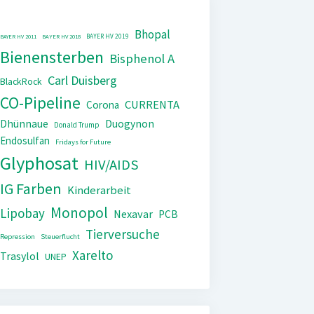
Bhopal
BAYER HV 2019
BAYER HV 2011
BAYER HV 2018
Bienensterben
Bisphenol A
Carl Duisberg
BlackRock
CO-Pipeline
CURRENTA
Corona
Dhünnaue
Duogynon
Donald Trump
Endosulfan
Fridays for Future
Glyphosat
HIV/AIDS
IG Farben
Kinderarbeit
Monopol
Lipobay
Nexavar
PCB
Tierversuche
Repression
Steuerflucht
Xarelto
Trasylol
UNEP