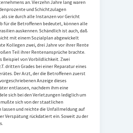
ternehmens an. Vierzehn Jahre lang waren
denprozente und Schichtzulagen
als sie durch alle Instanzen vor Gericht
 für die Betroffenen bedeutet, können alle
rasilien auskennen. Schändlich ist auch, daß
nicht mit einem Sozialplan abgewickelt
e Kollegen zwei, drei Jahre vor ihrer Rente
roßen Teil ihrer Rentenansprüche brachte.
s Beispiel von Vorbildlichkeit. Zwei
T. dritten Grades bei einer Reparatur eines
tes. Der Arzt, der die Betroffenen zuerst
 vorgeschriebenen Anzeige dieses
päter entlassen, nachdem ihm eine
dele sich bei den Verletzungen lediglich um
 mußte sich von der staatlichen
lassen und reichte die Unfallmeldung auf
r Verspätung rückdatiert ein. Soweit zu der
s.