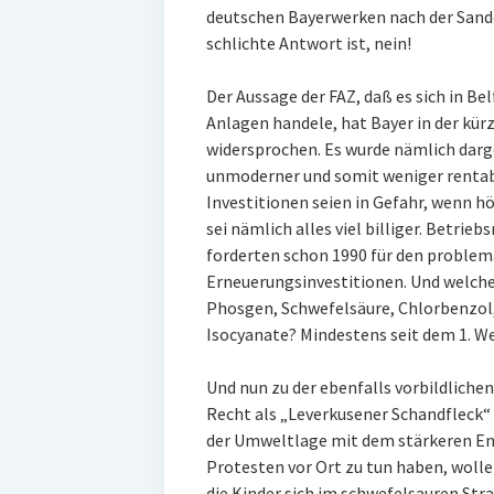
deutschen Bayerwerken nach der San
schlichte Antwort ist, nein!
Der Aussage der FAZ, daß es sich in B
Anlagen handele, hat Bayer in der kür
widersprochen. Es wurde nämlich darg
unmoderner und somit weniger rentabel
Investitionen seien in Gefahr, wenn h
sei nämlich alles viel billiger. Betri
forderten schon 1990 für den proble
Erneuerungsinvestitionen. Und welch
Phosgen, Schwefelsäure, Chlorbenzol
Isocyanate? Mindestens seit dem 1. W
Und nun zu der ebenfalls vorbildlichen
Recht als „Leverkusener Schandfleck“
der Umweltlage mit dem stärkeren E
Protesten vor Ort zu tun haben, wollen
die Kinder sich im schwefelsauren Stra