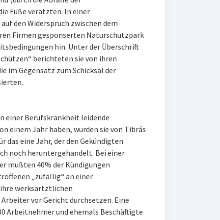
ie Füße verätzten. In einer
e auf den Widerspruch zwischen dem
eren Firmen gesponserten Naturschutzpark
itsbedingungen hin. Unter der Überschrift
chützen“ berichteten sie von ihren
die im Gegensatz zum Schicksal der
ierten.
 einer Berufskrankheit leidende
on einem Jahr haben, wurden sie von Tibrás
für das eine Jahr, der den Gekündigten
ch noch heruntergehandelt. Bei einer
ger mußten 40% der Kündigungen
offenen „zufällig“ an einer
n ihre werksärtztlichen
rbeiter vor Gericht durchsetzen. Eine
80 Arbeitnehmer und ehemals Beschäftigte