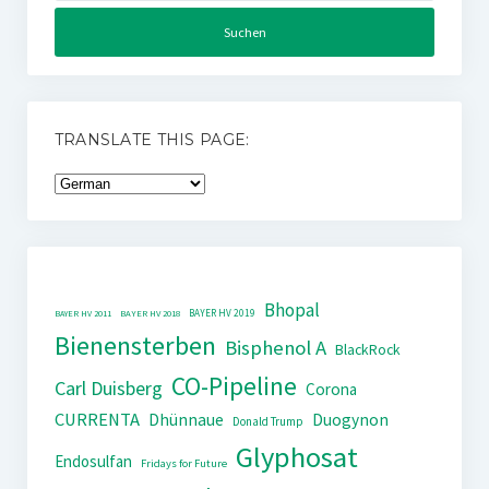
TRANSLATE THIS PAGE:
Bhopal
BAYER HV 2019
BAYER HV 2011
BAYER HV 2018
Bienensterben
Bisphenol A
BlackRock
CO-Pipeline
Carl Duisberg
Corona
CURRENTA
Dhünnaue
Duogynon
Donald Trump
Glyphosat
Endosulfan
Fridays for Future