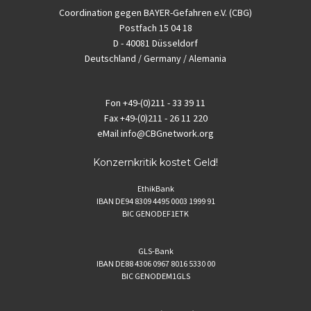
Coordination gegen BAYER-Gefahren e.V. (CBG)
Postfach 15 04 18
D - 40081 Düsseldorf
Deutschland / Germany / Alemania
Fon
+49-(0)211 - 33 39 11
Fax
+49-(0)211 - 26 11 220
eMail
info@CBGnetwork.org
Konzernkritik kostet Geld!
EthikBank
IBAN DE94 8309 4495 0003 1999 91
BIC GENODEF1ETK
GLS-Bank
IBAN DE88 4306 0967 8016 5330 00
BIC GENODEM1GLS