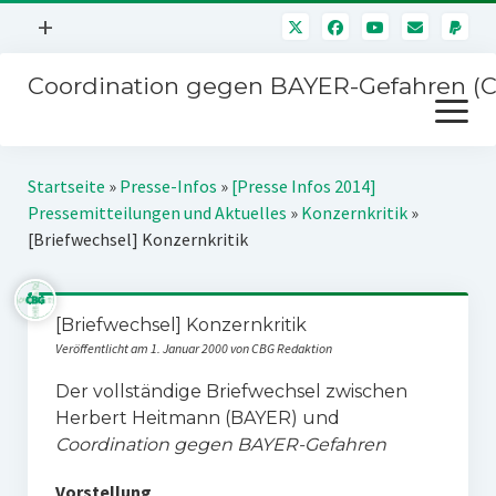
Menü
+
öffnen
Coordination gegen BAYER-Gefahren (
Mitmachen
Menü
Newsletter
öffnen
Presse
Kampagnen
Startseite
»
Presse-Infos
»
[Presse Infos 2014]
Über uns
Pressemitteilungen und Aktuelles
»
Konzernkritik
»
BAYER-Hauptversammlungen
[Briefwechsel] Konzernkritik
Kontakt
Stichwort BAYER
Impressum
Jahrestagung
[Briefwechsel] Konzernkritik
Störfälle
Veröffentlicht am 1. Januar 2000 von CBG Redaktion
SPENDEN
Der vollständige Briefwechsel zwischen
Herbert Heitmann (BAYER) und
Coordination gegen BAYER-Gefahren
Vorstellung