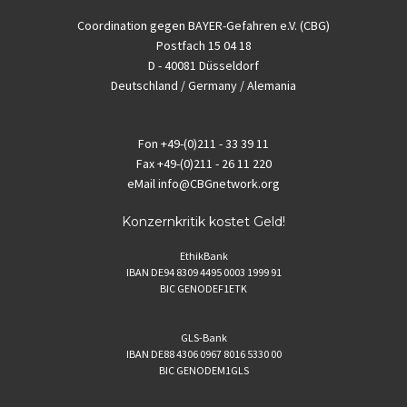
Coordination gegen BAYER-Gefahren e.V. (CBG)
Postfach 15 04 18
D - 40081 Düsseldorf
Deutschland / Germany / Alemania
Fon
+49-(0)211 - 33 39 11
Fax
+49-(0)211 - 26 11 220
eMail
info@CBGnetwork.org
Konzernkritik kostet Geld!
EthikBank
IBAN DE94 8309 4495 0003 1999 91
BIC GENODEF1ETK
GLS-Bank
IBAN DE88 4306 0967 8016 5330 00
BIC GENODEM1GLS