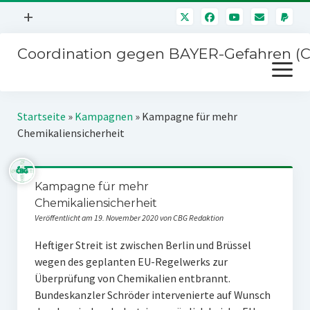
Menü
+
öffnen
Coordination gegen BAYER-Gefahren (
Mitmachen
Menü
Newsletter
öffnen
Presse
Kampagnen
Startseite
»
Kampagnen
»
Kampagne für mehr
Über uns
Chemikaliensicherheit
BAYER-Hauptversammlungen
Kontakt
Stichwort BAYER
Impressum
Kampagne für mehr
Jahrestagung
Chemikaliensicherheit
Störfälle
Veröffentlicht am 19. November 2020 von CBG Redaktion
SPENDEN
Heftiger Streit ist zwischen Berlin und Brüssel
wegen des geplanten EU-Regelwerks zur
Überprüfung von Chemikalien entbrannt.
Bundeskanzler Schröder intervenierte auf Wunsch