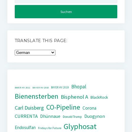
TRANSLATE THIS PAGE:
Bhopal
BAYER HV 2019
BAYER HV 2011
BAYER HV 2018
Bienensterben
Bisphenol A
BlackRock
CO-Pipeline
Carl Duisberg
Corona
CURRENTA
Dhünnaue
Duogynon
Donald Trump
Glyphosat
Endosulfan
Fridays for Future