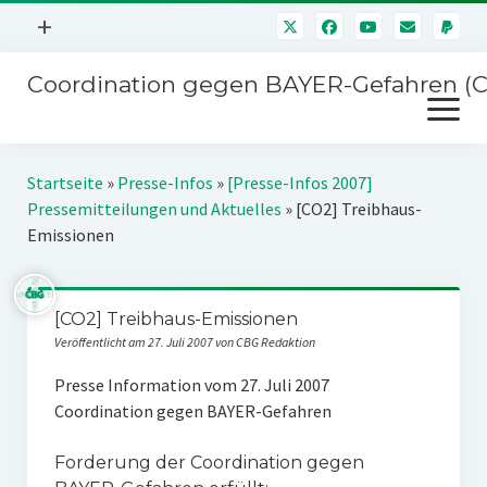
Menü
+
öffnen
Coordination gegen BAYER-Gefahren (
Mitmachen
Menü
Newsletter
öffnen
Presse
Kampagnen
Startseite
»
Presse-Infos
»
[Presse-Infos 2007]
Über uns
Pressemitteilungen und Aktuelles
»
[CO2] Treibhaus-
BAYER-Hauptversammlungen
Emissionen
Kontakt
Stichwort BAYER
Impressum
Jahrestagung
[CO2] Treibhaus-Emissionen
Störfälle
Veröffentlicht am 27. Juli 2007 von CBG Redaktion
SPENDEN
Presse Information vom 27. Juli 2007
Coordination gegen BAYER-Gefahren
Forderung der Coordination gegen