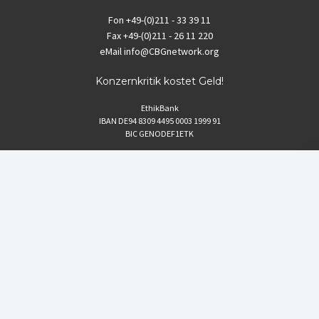
Fon
+49-(0)211 - 33 39 11
Fax
+49-(0)211 - 26 11 220
eMail
info@CBGnetwork.org
Konzernkritik kostet Geld!
EthikBank
IBAN DE94 8309 4495 0003 1999 91
BIC GENODEF1ETK
GLS-Bank
IBAN DE88 4306 0967 8016 5330 00
BIC GENODEM1GLS
Postfinance (Schweiz)
IBAN CH06 0900 0000 1578 8209 4
BIC POFICHBEXXX
Coordination gegen BAYER-Gefahren (CBG)