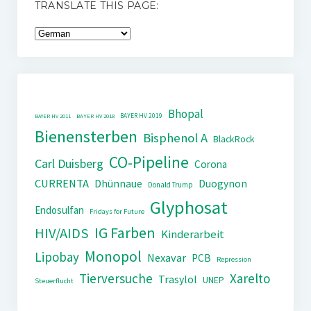
TRANSLATE THIS PAGE:
Bhopal
BAYER HV 2019
BAYER HV 2011
BAYER HV 2018
Bienensterben
Bisphenol A
BlackRock
CO-Pipeline
Carl Duisberg
Corona
CURRENTA
Dhünnaue
Duogynon
Donald Trump
Glyphosat
Endosulfan
Fridays for Future
IG Farben
HIV/AIDS
Kinderarbeit
Monopol
Lipobay
Nexavar
PCB
Repression
Tierversuche
Xarelto
Trasylol
UNEP
Steuerflucht