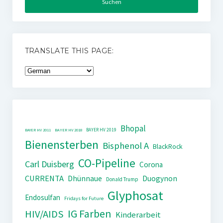
TRANSLATE THIS PAGE:
Bhopal
BAYER HV 2019
BAYER HV 2011
BAYER HV 2018
Bienensterben
Bisphenol A
BlackRock
CO-Pipeline
Carl Duisberg
Corona
CURRENTA
Dhünnaue
Duogynon
Donald Trump
Glyphosat
Endosulfan
Fridays for Future
IG Farben
HIV/AIDS
Kinderarbeit