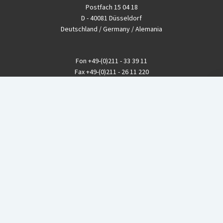
Postfach 15 04 18
D - 40081 Düsseldorf
Deutschland / Germany / Alemania
Fon
+49-(0)211 - 33 39 11
Fax
+49-(0)211 - 26 11 220
eMail
info@CBGnetwork.org
Konzernkritik kostet Geld!
EthikBank
IBAN DE94 8309 4495 0003 1999 91
BIC GENODEF1ETK
GLS-Bank
IBAN DE88 4306 0967 8016 5330 00
BIC GENODEM1GLS
Postfinance (Schweiz)
IBAN CH06 0900 0000 1578 8209 4