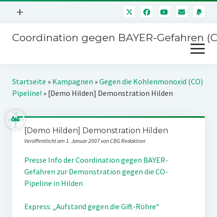
Menü
+
öffnen
Coordination gegen BAYER-Gefahren (
Mitmachen
Menü
Newsletter
öffnen
Presse
Kampagnen
Startseite
»
Kampagnen
»
Gegen die Kohlenmonoxid (CO)
Über uns
Pipeline!
»
[Demo Hilden] Demonstration Hilden
BAYER-Hauptversammlungen
Kontakt
Stichwort BAYER
Impressum
[Demo Hilden] Demonstration Hilden
Jahrestagung
Veröffentlicht am 1. Januar 2007 von CBG Redaktion
Störfälle
Presse Info der Coordination gegen BAYER-
SPENDEN
Gefahren zur Demonstration gegen die CO-
Pipeline in Hilden
Express: „Aufstand gegen die Gift-Röhre“