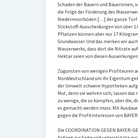
Schaden der Bauern und Bäuerinnen, s
die Folge der Förderung des Wasserwer
Niedermoorböden […] der ganze Torf z
Stickstoff-Ausscheidungen von über 1.
Pflanzen können aber nur 17 Kilogram
Grundwasser. Und das merken wir auch
Wasserwerks, dass dort die Nitrate auft
Hektar seien von diesen Auswirkungen 
Zugunsten von wenigen Profiteuren a
Norddeutschland um ihr Eigentum geb
der Umwelt schwere Hypotheken aufge
Mut, denn sie wehren sich, lassen das 
zu wenige, die so kämpfen, aber die, di
es gemacht werden muss: Mit Ausdaue
gegen die Profitinteressen von BAYER 
Die COORDINATION GEGEN BAYER-GEF
Anfang zur Seite und unterstützte au