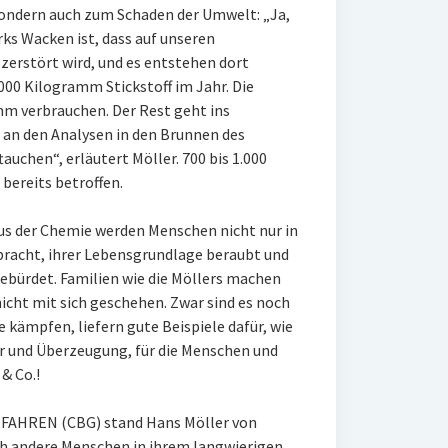
ondern auch zum Schaden der Umwelt: „Ja,
ks Wacken ist, dass auf unseren
erstört wird, und es entstehen dort
000 Kilogramm Stickstoff im Jahr. Die
m verbrauchen. Der Rest geht ins
 an den Analysen in den Brunnen des
auchen“, erläutert Möller. 700 bis 1.000
bereits betroffen.
us der Chemie werden Menschen nicht nur in
racht, ihrer Lebensgrundlage beraubt und
bürdet. Familien wie die Möllers machen
nicht mit sich geschehen. Zwar sind es noch
e kämpfen, liefern gute Beispiele dafür, wie
r und Überzeugung, für die Menschen und
& Co.!
AHREN (CBG) stand Hans Möller von
ch andere Menschen in ihrem langwierigen