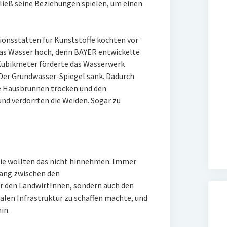
ieß seine Beziehungen spielen, um einen
onsstätten für Kunststoffe kochten vor
as Wasser hoch, denn BAYER entwickelte
Kubikmeter förderte das Wasserwerk
: Der Grundwasser-Spiegel sank. Dadurch
e Hausbrunnen trocken und den
nd verdörrten die Weiden. Sogar zu
lie wollten das nicht hinnehmen: Immer
ang zwischen den
r den LandwirtInnen, sondern auch den
len Infrastruktur zu schaffen machte, und
in.