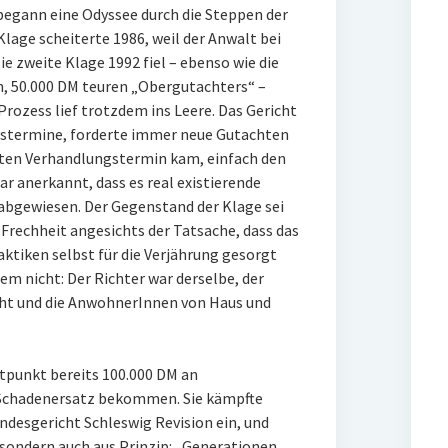
 begann eine Odyssee durch die Steppen der
Klage scheiterte 1986, weil der Anwalt bei
Die zweite Klage 1992 fiel – ebenso wie die
, 50.000 DM teuren „Obergutachters“ –
Prozess lief trotzdem ins Leere. Das Gericht
sstermine, forderte immer neue Gutachten
rsten Verhandlungstermin kam, einfach den
 anerkannt, dass es real existierende
 abgewiesen. Der Gegenstand der Klage sei
 Frechheit angesichts der Tatsache, dass das
ktiken selbst für die Verjährung gesorgt
em nicht: Der Richter war derselbe, der
ht und die AnwohnerInnen von Haus und
itpunkt bereits 100.000 DM an
 Schadenersatz bekommen. Sie kämpfte
ndesgericht Schleswig Revision ein, und
 sondern auch aus Prinzip: „Generationen