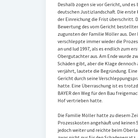
Deshalb zogen sie vor Gericht, und es
deutschen Justizlandschaft. Die erste 
der Einreichung die Frist überschritt. 
Bewertung des vom Gericht bestellten
zugunsten der Familie Möller aus. Der 
verschleppte immer wieder die Proze
an und lud 1997, als es endlich zum e
Obergutachter aus. Am Ende wurde zwar
Schäden gibt, aber die Klage dennoch
verjährt, lautete die Begründung. Eine
Gericht durch seine Verschleppungspra
hatte. Eine Überraschung ist es trotzd
BAYER den Weg für den Bau freigemac
Hof vertrieben hatte.
Die Familie Möller hatte zu diesem Ze
Prozesskosten angehäuft und keinen
jedoch weiter und reichte beim Oberla
zwar nicht nur für den Schadenersatz,