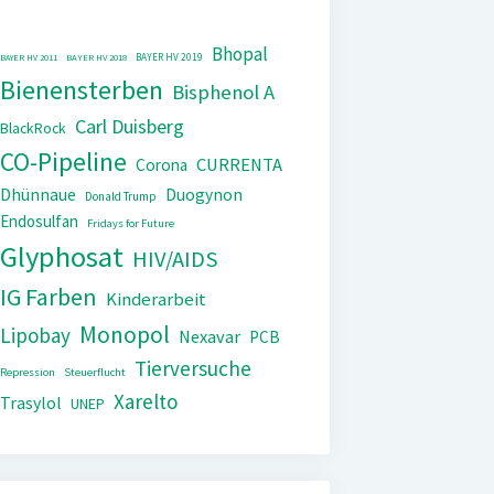
Bhopal
BAYER HV 2019
BAYER HV 2011
BAYER HV 2018
Bienensterben
Bisphenol A
Carl Duisberg
BlackRock
CO-Pipeline
CURRENTA
Corona
Dhünnaue
Duogynon
Donald Trump
Endosulfan
Fridays for Future
Glyphosat
HIV/AIDS
IG Farben
Kinderarbeit
Monopol
Lipobay
Nexavar
PCB
Tierversuche
Repression
Steuerflucht
Xarelto
Trasylol
UNEP