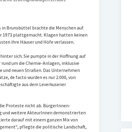
 in Brunsbüttel brachte die Menschen auf.
r 1973 plattgemacht. Klagen hatten keinen
sten ihre Häuser und Höfe verlassen.
hinter sich. Sie pumpte in der Hoffnung auf
ur rund um die Chemie-Anlagen, inklusive
ke und neuen Straßen. Das Unternehmen
tze, de facto wurden es nur 2.000, von
schäftigte aus dem Leverkusener
ie Proteste nicht ab. BürgerInnen-
ng und weitere AkteurInnen demonstrierten
gierte darauf mit einem ganzen Mix von
ement“, pflegte die politische Landschaft,