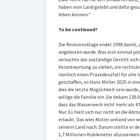
haben vom Land gelebt und dafür geso
leben können.“
To be continued?
Die Revisionsklage endet 1998 damit, d
angeboten wurde. Was erst einmal posit
versuchte das zuständige Gericht sich 
Verantwortung zu ziehen, ein rechtskrä
nämlich einen Präzedenzfall für alle 
geschaffen, so Hans Möller 2025 in ei
dies die letzte Möglichkeit sein wür
willige die Familie ein. Sie bekam 13
dass das Wasserwerk nicht mehr als 4 
Nur: Es hielt sich nur nicht an die A
erlaubt. Das wies Möller anhand von w
seinem Land nach. Darum stellte er d
1,7 Millionen Kubikmeter abzusenken