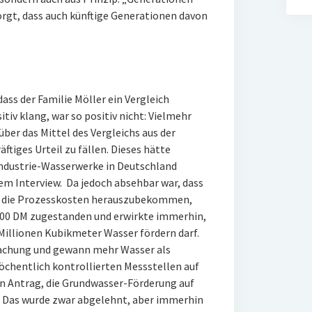
rgt, dass auch künftige Generationen davon
ass der Familie Möller ein Vergleich
iv klang, war so positiv nicht: Vielmehr
über das Mittel des Vergleichs aus der
ftiges Urteil zu fällen. Dieses hätte
Industrie-Wasserwerke in Deutschland
nem Interview. Da jedoch absehbar war, dass
de, die Prozesskosten herauszubekommen,
0.000 DM zugestanden und erwirkte immerhin,
Millionen Kubikmeter Wasser fördern darf.
bmachung und gewann mehr Wasser als
öchentlich kontrollierten Messstellen auf
en Antrag, die Grundwasser-Förderung auf
. Das wurde zwar abgelehnt, aber immerhin