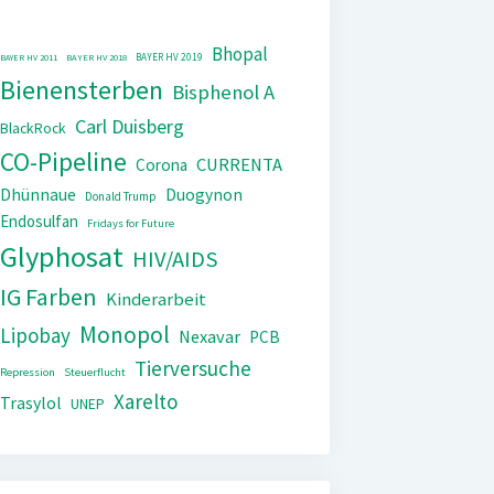
Bhopal
BAYER HV 2019
BAYER HV 2011
BAYER HV 2018
Bienensterben
Bisphenol A
Carl Duisberg
BlackRock
CO-Pipeline
CURRENTA
Corona
Dhünnaue
Duogynon
Donald Trump
Endosulfan
Fridays for Future
Glyphosat
HIV/AIDS
IG Farben
Kinderarbeit
Monopol
Lipobay
Nexavar
PCB
Tierversuche
Repression
Steuerflucht
Xarelto
Trasylol
UNEP